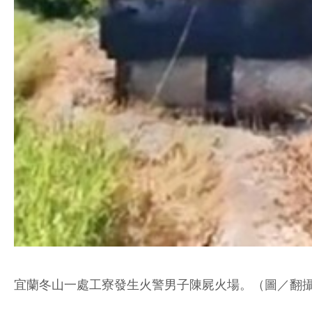
宜蘭冬山一處工寮發生火警男子陳屍火場。（圖／翻