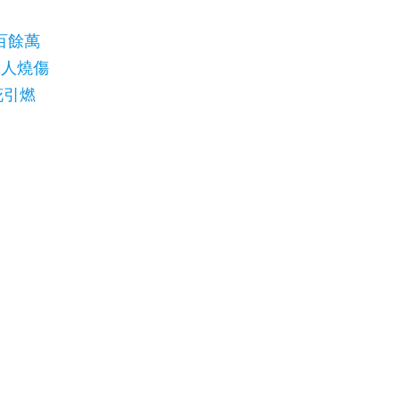
百餘萬
2人燒傷
花引燃