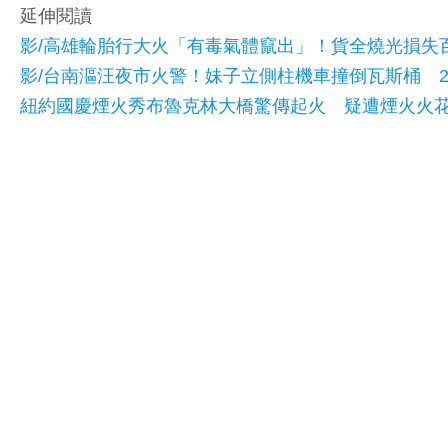
延伸閱讀
影/高雄輪胎行大火「有毒氣體竄出」！貨全燒光損失
影/台南漚汪夜市火警！妹子立側柱機車撞倒瓦斯桶 
紐約國慶煙火秀布魯克林大橋驚傳起火 疑遭煙火火