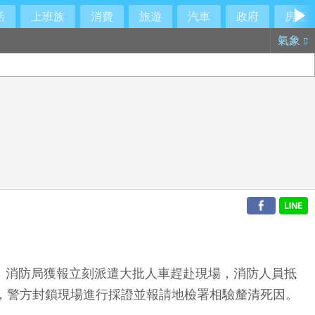
活
上班族
消費
旅遊
汽車
政府
房產
氣象
，消防局獲報立刻派遣大批人車趕赴現場，消防人員抵
亡，警方封鎖現場進行採證並報請地檢署相驗釐清死因。