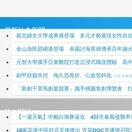
最新社會新聞
新北婦女大學成果展登場 多元才藝展現女性自
金山漁民節磺港登場 表揚討海英雄傳承百年蹦
元智大學攜手亞東醫院打造沉浸式職涯體驗 高
副甲狀腺失控 拖久恐骨折、心血管鈣化
(19 分鐘前
「新創千里馬創業競賽」攜手桃園青創博覽會 
延伸閱讀
【一週天氣】中颱白海豚逼近 4縣市暴風侵襲率
18家花蓮中區好店災後復出 宜花DOC直播號召