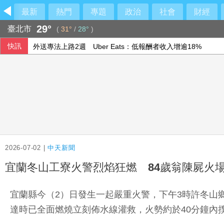
最新
熱門
專題
政治
社會
財經
29°
臺北市
(
31°
/
28°
)
快訊
外送專法上路2週 Uber Eats：低報酬者收入增逾18%
【國中生割頸案】被害少年「楊承勳」名字獲公開 楊父提撥5
加薩為百具遺體辦集體葬禮 停火卡關重建前景未明
台灣與澳洲原民舞作追尋彩虹 巡演閃耀北領地
2026-07-02 |
中天新聞
宜蘭冬山工寮火警烈焰狂燃 84歲翁陳屍火
宜蘭縣今（2）日發生一起嚴重火警，下午3時許冬山
達時已全面燃燒立刻佈水線灌救，火勢約於40分鐘內