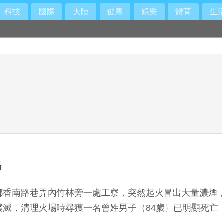
科技
國際
大陸
健康
娛樂
體育
生
50萬善款設獎學金
場
鄉香南路巷弄內竹林旁一處工寮，突然起火冒出大量濃煙
撲滅，清理火場時尋獲一名曾姓男子（84歲）已明顯死