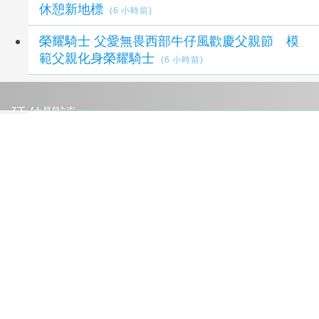
休憩新地標
(6 小時前)
榮耀騎士 父愛無畏西部牛仔風歡慶父親節 模
範父親化身榮耀騎士
(6 小時前)
延伸閱讀
仙台動物園4隻企鵝11天內接連死亡 園方證實
感染「鳥類瘧疾」
15 小時前
NBA灰熊前鋒克拉克死因出爐 法醫認定毒品
意外
18 小時前
別讓爸爸成為下一個遺憾！醫提醒中壯年男性要
注意心臟3大警訊
20 小時前
睡得久等於睡得好？王凱猝逝掀睡眠健康討
論！ 醫曝睡得好不好要看3件事
2 天前