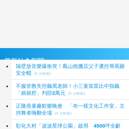
最新社會新聞
隔壁放音樂爆衝突！鳳山燒臘店父子遭控辱罵砸
安全帽
(5 小時前)
不服管教失控飆罵老師！小三童當眾比中指飆
「娘娘腔」判賠2萬元
(5 小時前)
正隆燕巢廠歡樂晚會 「布一樣文化工作室」主
持舞者嗨翻全場
(5 小時前)
彰化大村「波波星球公園」啟用 4500坪全齡