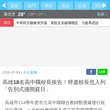
最新
熱門
專題
政治
社會
財經
28°
臺北市
氣象
(
29°
/
27°
)
快訊
中菲民主礁衝突升溫 美批北京破壞穩定、力挺馬尼拉
2026-07-03 |
中天新聞
高雄18名高中職校長挨告！猝逝校長也入列
「告別式撞開庭日」
高雄市114學年度市立高中職聯合教師甄選爆發行政