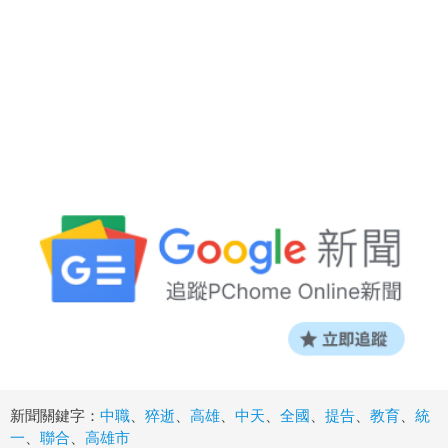
新聞關鍵字：
中職
、
猝逝
、
高雄
、
中天
、
全國
、
提告
、
教育
、
統
一
、
聯合
、
高雄市