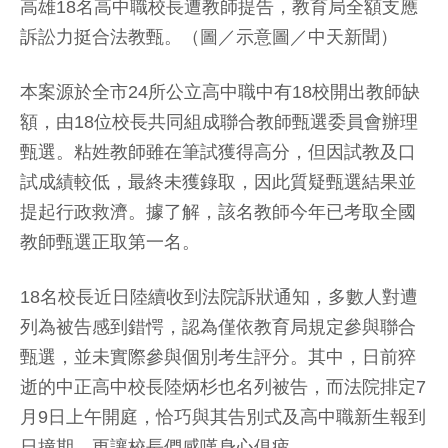
高雄18名高中職校長遭教師提告，教育局全額支應
訴訟力挺合法教甄。（圖／示意圖／中天新聞）
本案源於全市24所公立高中職中有18校開出教師缺
額，由18位校長共同組成聯合教師甄選委員會辦理
甄選。粘姓教師雖在筆試獲得高分，但因試教及口
試成績較低，最終未獲錄取，因此質疑甄選結果並
提起行政救濟。據了解，該名教師今年已考取全國
教師甄選正取第一名。
18名校長近日陸續收到法院訴狀通知，多數人對遭
列為被告感到錯愕，認為僅依教育局規定參與聯合
甄選，並未實際參與個別考生評分。其中，日前猝
逝的中正高中校長陸炳杉也名列被告，而法院排定7
月9日上午開庭，恰巧與其告別式及高中職新生報到
日撞期，更讓校長們感嘆身心俱疲。