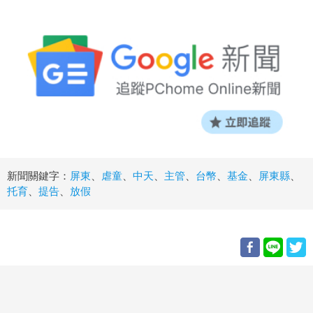
新聞關鍵字：
屏東
、
虐童
、
中天
、
主管
、
台幣
、
基金
、
屏東縣
、
托育
、
提告
、
放假