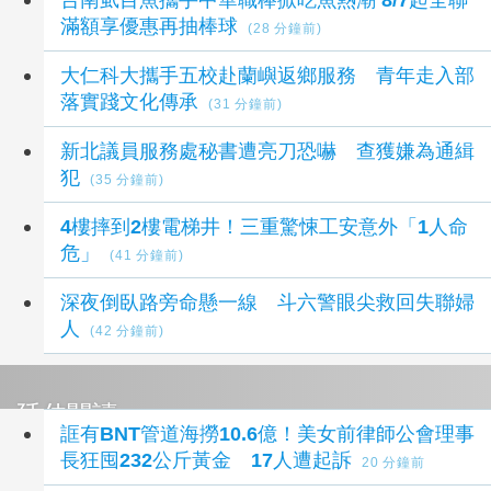
滿額享優惠再抽棒球
(28 分鐘前)
大仁科大攜手五校赴蘭嶼返鄉服務 青年走入部
落實踐文化傳承
(31 分鐘前)
新北議員服務處秘書遭亮刀恐嚇 查獲嫌為通緝
犯
(35 分鐘前)
4樓摔到2樓電梯井！三重驚悚工安意外「1人命
危」
(41 分鐘前)
深夜倒臥路旁命懸一線 斗六警眼尖救回失聯婦
人
(42 分鐘前)
延伸閱讀
誆有BNT管道海撈10.6億！美女前律師公會理事
長狂囤232公斤黃金 17人遭起訴
20 分鐘前