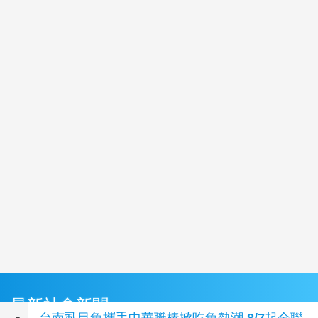
最新社會新聞
台南虱目魚攜手中華職棒掀吃魚熱潮 8/7起全聯