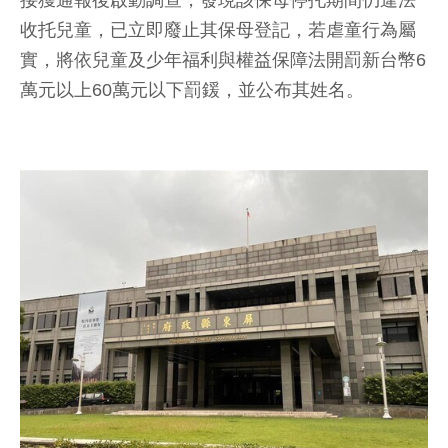
接獲通報後啟動調查，發現該保母停托期間仍違法
收托兒童，已立即廢止其保母登記，若虐童行為屬
實，將依兒童及少年福利與權益保障法開罰新台幣6
萬元以上60萬元以下罰鍰，並公布其姓名。