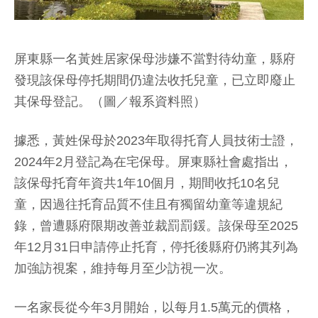
屏東縣一名黃姓居家保母涉嫌不當對待幼童，縣府
發現該保母停托期間仍違法收托兒童，已立即廢止
其保母登記。（圖／報系資料照）
據悉，黃姓保母於2023年取得托育人員技術士證，
2024年2月登記為在宅保母。屏東縣社會處指出，
該保母托育年資共1年10個月，期間收托10名兒
童，因過往托育品質不佳且有獨留幼童等違規紀
錄，曾遭縣府限期改善並裁罰罰鍰。該保母至2025
年12月31日申請停止托育，停托後縣府仍將其列為
加強訪視案，維持每月至少訪視一次。
一名家長從今年3月開始，以每月1.5萬元的價格，