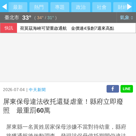
最新
熱門
專題
政治
社會
財經
33°
臺北市
氣象
(
34°
/
31°
)
快訊
荷莫茲海峽可望重啟通航 金價連4漲創7週來高點
府：總統與團隊進行萬鈞演練 檢視指揮體系應變
華郵：不滿被瞞彈藥告罄 川普厲責赫格塞斯
蔣萬安、沈伯洋通通不留了 「東發號」刷白漆抹去兩人簽名
2026-07-04 |
中天新聞
屏東保母違法收托還疑虐童！縣府立即廢
照 最重罰60萬
屏東縣一名黃姓居家保母涉嫌不當對待幼童，縣府