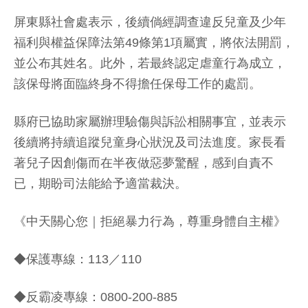
屏東縣社會處表示，後續倘經調查違反兒童及少年
福利與權益保障法第49條第1項屬實，將依法開罰，
並公布其姓名。此外，若最終認定虐童行為成立，
該保母將面臨終身不得擔任保母工作的處罰。
縣府已協助家屬辦理驗傷與訴訟相關事宜，並表示
後續將持續追蹤兒童身心狀況及司法進度。家長看
著兒子因創傷而在半夜做惡夢驚醒，感到自責不
已，期盼司法能給予適當裁決。
《中天關心您｜拒絕暴力行為，尊重身體自主權》
◆保護專線：113／110
◆反霸凌專線：0800-200-885