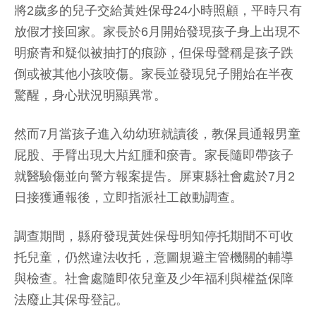
將2歲多的兒子交給黃姓保母24小時照顧，平時只有
放假才接回家。家長於6月開始發現孩子身上出現不
明瘀青和疑似被抽打的痕跡，但保母聲稱是孩子跌
倒或被其他小孩咬傷。家長並發現兒子開始在半夜
驚醒，身心狀況明顯異常。
然而7月當孩子進入幼幼班就讀後，教保員通報男童
屁股、手臂出現大片紅腫和瘀青。家長隨即帶孩子
就醫驗傷並向警方報案提告。屏東縣社會處於7月2
日接獲通報後，立即指派社工啟動調查。
調查期間，縣府發現黃姓保母明知停托期間不可收
托兒童，仍然違法收托，意圖規避主管機關的輔導
與檢查。社會處隨即依兒童及少年福利與權益保障
法廢止其保母登記。