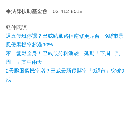
◆法律扶助基金會：02-412-8518
延伸閱讀
週五停班停課？巴威颱風路徑南修更貼台 9縣市暴
風侵襲機率超過90%
牽一髮動全身！巴威毀分科測驗 延期「下周一到
周三」其中兩天
2天颱風假機率增？巴威最新侵襲率「9縣市」突破9
成