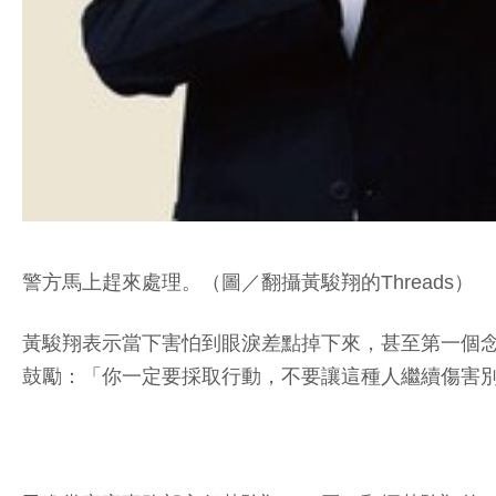
警方馬上趕來處理。（圖／翻攝黃駿翔的Threads）
黃駿翔表示當下害怕到眼淚差點掉下來，甚至第一個
鼓勵：「你一定要採取行動，不要讓這種人繼續傷害