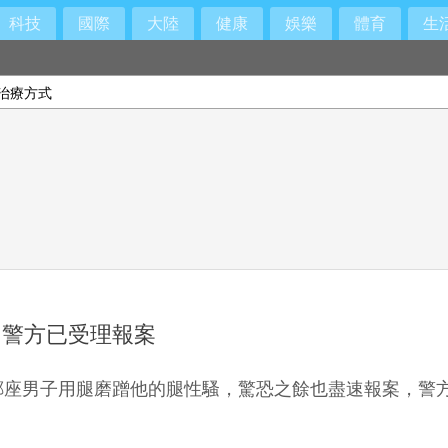
科技
國際
大陸
健康
娛樂
體育
生
治療方式
！警方已受理報案
鄰座男子用腿磨蹭他的腿性騷，驚恐之餘也盡速報案，警