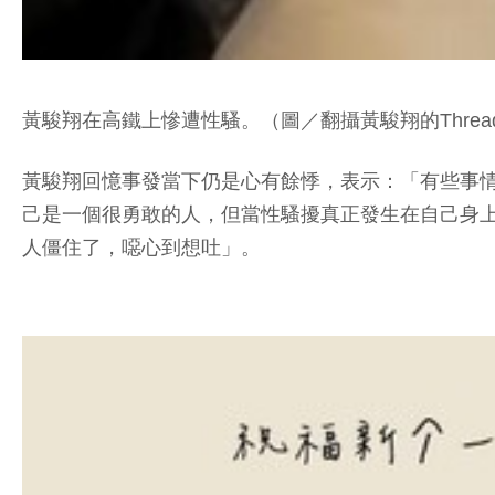
黃駿翔在高鐵上慘遭性騷。（圖／翻攝黃駿翔的Threa
黃駿翔回憶事發當下仍是心有餘悸，表示：「有些事
己是一個很勇敢的人，但當性騷擾真正發生在自己身
人僵住了，噁心到想吐」。