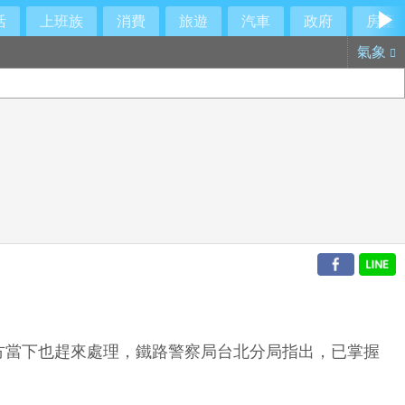
活
上班族
消費
旅遊
汽車
政府
房產
氣象
方當下也趕來處理，鐵路警察局台北分局指出，已掌握