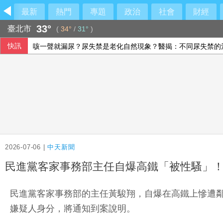
最新
熱門
專題
政治
社會
財經
33°
臺北市
(
34°
/
31°
)
快訊
咳一聲就漏尿？尿失禁是老化自然現象？醫揭：不同尿失禁的
楊泮池促健康投資發展長壽新經濟 應對超高齡國安危機
麥考爾：中國比俄羅斯難對付 無人機有助台灣防衛
男子到江和樹服務處要道歉 一句話讓人發毛
2026-07-06 |
中天新聞
民進黨客家事務部主任自爆高鐵「被性騷」
民進黨客家事務部的主任黃駿翔，自爆在高鐵上慘遭
嫌疑人身分，將通知到案說明。