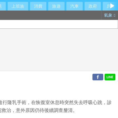
活
上班族
消費
旅遊
汽車
政府
房產
氣象
所進行隆乳手術，在恢復室休息時突然失去呼吸心跳，診
院救治，意外原因仍待後續調查釐清。