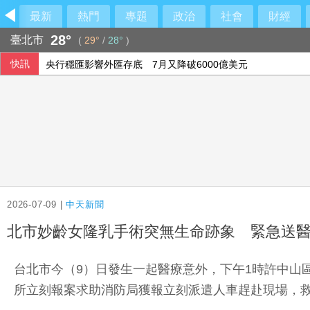
最新
熱門
專題
政治
社會
財經
28°
臺北市
(
29°
/
28°
)
快訊
央行穩匯影響外匯存底 7月又降破6000億美元
敘利亞首都郊區車輛爆炸 至少2死13傷
美制裁古巴武裝部隊首長及軍購網絡 駐中俄武官在列
首張金色金屬卡面市 美國運通尊寵新富族
2026-07-09 |
中天新聞
北市妙齡女隆乳手術突無生命跡象 緊急送
台北市今（9）日發生一起醫療意外，下午1時許中山
所立刻報案求助消防局獲報立刻派遣人車趕赴現場，