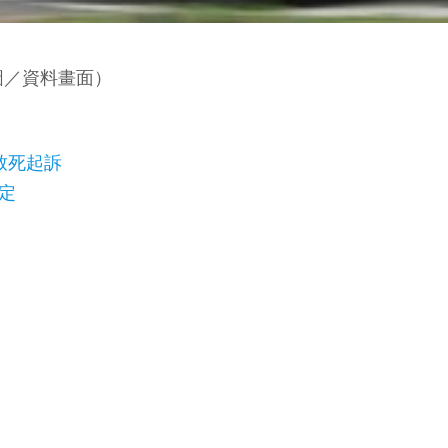
圖／資料畫面）
致死起訴
定