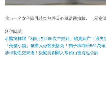
北市一名女子隆乳時突無呼吸心跳送醫搶救。（示意
延伸閱讀
名醫劉祥耀「8個月打485次牛奶針」釀貴婦亡！過失
「美體小舖」創辦人做醫美慘死！獨子獲判賠561萬確
涉強制性交未遂！愛爾麗創辦人常如山被提起公訴