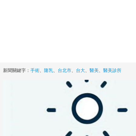
新聞關鍵字：
手術
、
隆乳
、
台北市
、
台大
、
醫美
、
醫美診所