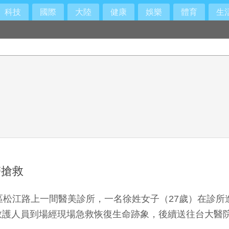
科技
國際
大陸
健康
娛樂
體育
生
醫搶救
區松江路上一間醫美診所，一名徐姓女子（27歲）在診
救護人員到場經現場急救恢復生命跡象，後續送往台大醫