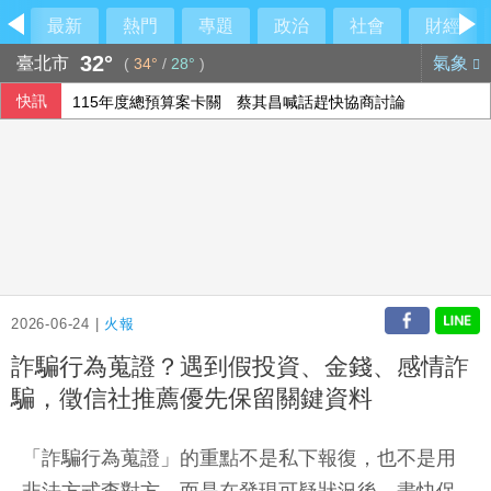
最新
熱門
專題
政治
社會
財經
32°
臺北市
氣象
(
34°
/
28°
)
快訊
115年度總預算案卡關 蔡其昌喊話趕快協商討論
國民黨推AI發言人！「鄭小文」首亮相
宇樹科技確定發行價 發行後市值約2911億元
美伊戰爭僵局傷選情 川普尋解套分析一次看
2026-06-24 |
火報
詐騙行為蒐證？遇到假投資、金錢、感情詐
騙，徵信社推薦優先保留關鍵資料
「詐騙行為蒐證」的重點不是私下報復，也不是用