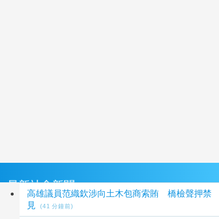
最新社會新聞
高雄議員范織欽涉向土木包商索賄 橋檢聲押禁
見
(41 分鐘前)