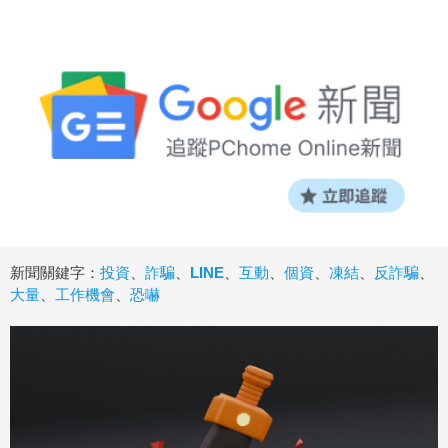
新聞關鍵字：
投資
、
詐騙
、
LINE
、
互動
、
個資
、
凍結
、
反詐騙
、
大量
、
工作機會
、
恐嚇