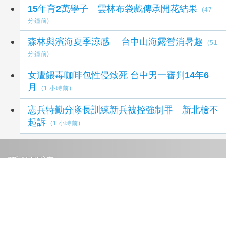
​​​15年育2萬學子 雲林布袋戲傳承開花結果
(47
分鐘前)
森林與濱海夏季涼感 台中山海露營消暑趣
(51
分鐘前)
女遭餵毒咖啡包性侵致死 台中男一審判14年6
月
(1 小時前)
憲兵特勤分隊長訓練新兵被控強制罪 新北檢不
起訴
(1 小時前)
延伸閱讀
貓咪為什麼喜歡把東西推下桌？不是故意惹人生
氣
18 分鐘前
「資安與你我的距離」教育訓練 寶山鄉公所協
助同仁強化安全意識
25 分鐘前