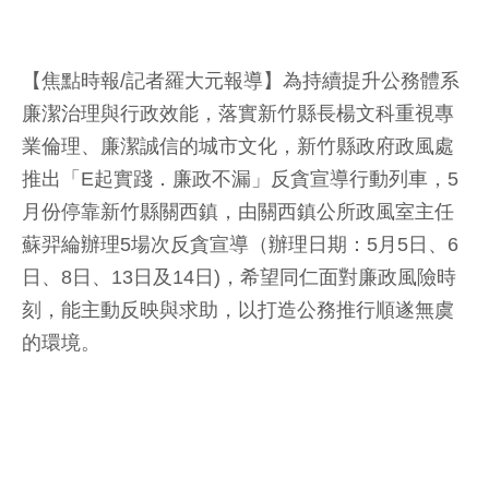
【焦點時報/記者羅大元報導】為持續提升公務體系
廉潔治理與行政效能，落實新竹縣長楊文科重視專
業倫理、廉潔誠信的城市文化，新竹縣政府政風處
推出「E起實踐．廉政不漏」反貪宣導行動列車，5
月份停靠新竹縣關西鎮，由關西鎮公所政風室主任
蘇羿綸辦理5場次反貪宣導（辦理日期：5月5日、6
日、8日、13日及14日)，希望同仁面對廉政風險時
刻，能主動反映與求助，以打造公務推行順遂無虞
的環境。