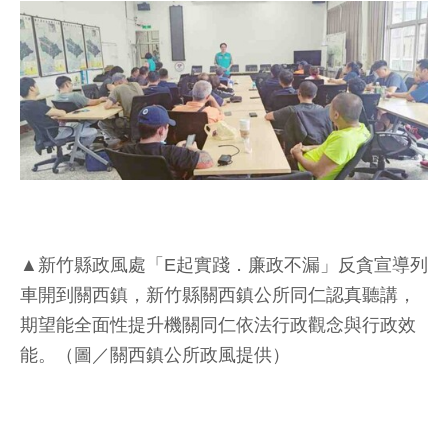
▲新竹縣政風處「E起實踐．廉政不漏」反貪宣導列
車開到關西鎮，新竹縣關西鎮公所同仁認真聽講，
期望能全面性提升機關同仁依法行政觀念與行政效
能。（圖／關西鎮公所政風提供）