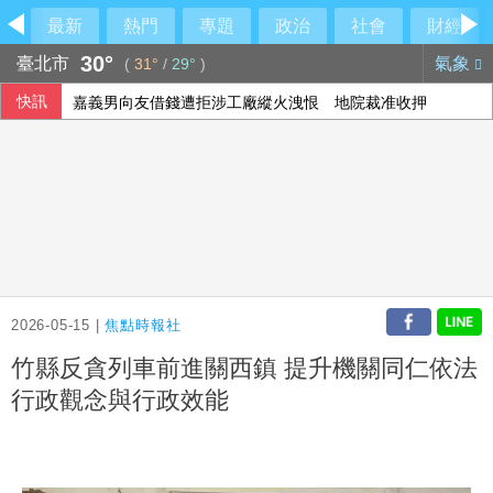
最新
熱門
專題
政治
社會
財經
30°
臺北市
氣象
(
31°
/
29°
)
快訊
嘉義男向友借錢遭拒涉工廠縱火洩恨 地院裁准收押
颱風白海豚逼近 上海兩機場取消逾1300架次航班
金控第2季海外曝險破31兆創高 日本年增45%居冠
蔣萬安沒停班課搬氣象署挨轟 北市府急回應
2026-05-15 |
焦點時報社
竹縣反貪列車前進關西鎮 提升機關同仁依法
行政觀念與行政效能