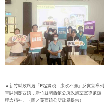
▲新竹縣政風處「E起實踐．廉政不漏」反貪宣導列
車開到關西鎮，新竹縣關西鎮公所政風室宣導廉潔
理念精神。（圖／關西鎮公所政風提供）