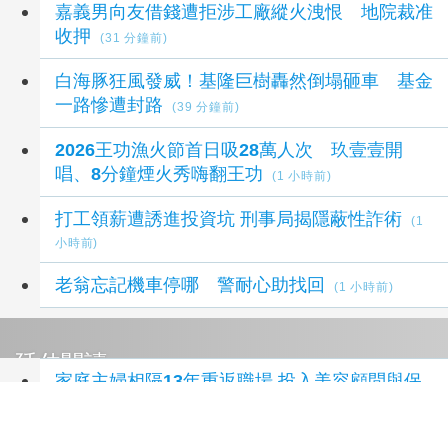
嘉義男向友借錢遭拒涉工廠縱火洩恨 地院裁准
收押
(31 分鐘前)
白海豚狂風發威！基隆巨樹轟然倒塌砸車 基金
一路慘遭封路
(39 分鐘前)
2026王功漁火節首日吸28萬人次 玖壹壹開
唱、8分鐘煙火秀嗨翻王功
(1 小時前)
打工領薪遭誘進投資坑 刑事局揭隱蔽性詐術
(1
小時前)
老翁忘記機車停哪 警耐心助找回
(1 小時前)
延伸閱讀
家庭主婦相隔13年重返職場 投入美容顧問與保
養教學 重新找回自信與職涯方向
1 小時前