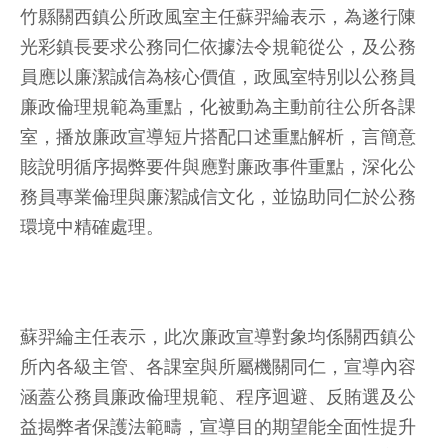
竹縣關西鎮公所政風室主任蘇羿綸表示，為遂行陳
光彩鎮長要求公務同仁依據法令規範從公，及公務
員應以廉潔誠信為核心價值，政風室特別以公務員
廉政倫理規範為重點，化被動為主動前往公所各課
室，播放廉政宣導短片搭配口述重點解析，言簡意
賅說明循序揭弊要件與應對廉政事件重點，深化公
務員專業倫理與廉潔誠信文化，並協助同仁於公務
環境中精確處理。
蘇羿綸主任表示，此次廉政宣導對象均係關西鎮公
所內各級主管、各課室與所屬機關同仁，宣導內容
涵蓋公務員廉政倫理規範、程序迴避、反賄選及公
益揭弊者保護法範疇，宣導目的期望能全面性提升