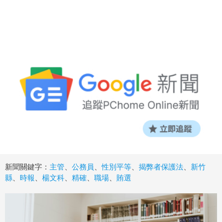
新聞關鍵字：
主管
、
公務員
、
性別平等
、
揭弊者保護法
、
新竹
縣
、
時報
、
楊文科
、
精確
、
職場
、
賄選