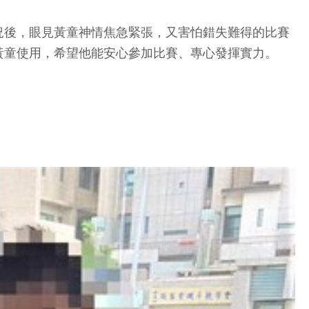
況後，眼見黃童神情焦急緊張，又害怕錯失難得的比賽
黃童使用，希望他能安心參加比賽、專心發揮實力。