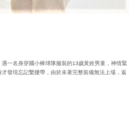
遇一名身穿國小棒球隊服裝的13歲黃姓男童，神情緊
時才發現忘記繫腰帶，由於未著完整裝備無法上場，返