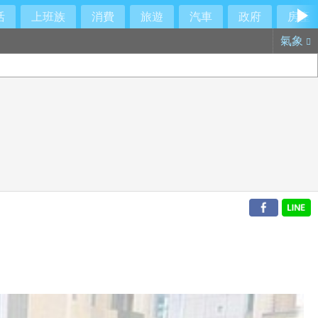
活
上班族
消費
旅遊
汽車
政府
房產
氣象