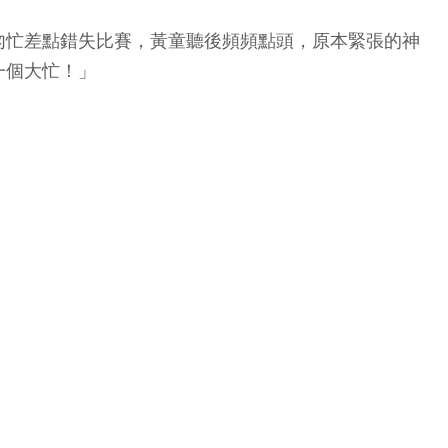
匆忙差點錯失比賽，黃童聽後頻頻點頭，原本緊張的神
一個大忙！」