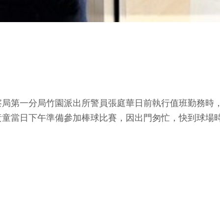
局第一分局竹園派出所警員張庭華日前執行值班勤務時，
黃童當日下午準備參加棒球比賽，因出門匆忙，快到球場