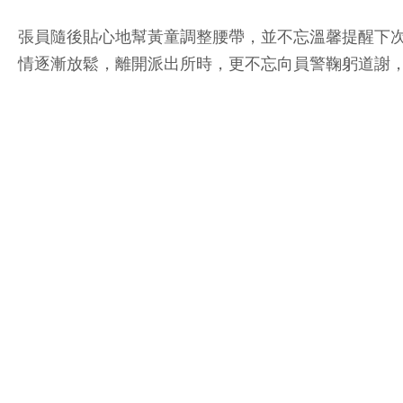
張員隨後貼心地幫黃童調整腰帶，並不忘溫馨提醒下
情逐漸放鬆，離開派出所時，更不忘向員警鞠躬道謝