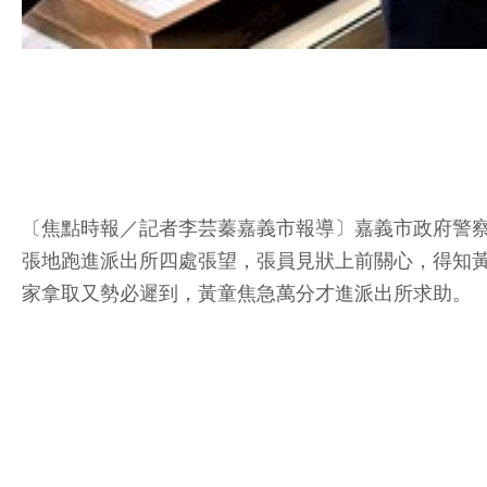
〔焦點時報／記者李芸蓁嘉義市報導〕嘉義市政府警察
張地跑進派出所四處張望，張員見狀上前關心，得知
家拿取又勢必遲到，黃童焦急萬分才進派出所求助。