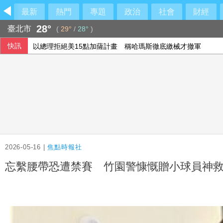
最新
熱門
專題
政治
社會
財經
28°
臺北市
(
29°
/
28°
)
快訊
傳土耳其限制商船入黑海 官員：船舶通行依然順暢
長崎原爆典禮台灣待遇惹議 日網友質疑「顧忌中國」
路透民調：6成美國人支持加強監管社群媒體公司
以總理拒絕美15點加薩計畫 稱哈瑪斯徹底繳械才撤軍
2026-05-16 |
焦點時報社
忘繫腰帶恐遭禁賽 竹園警慷慨贈小球員神