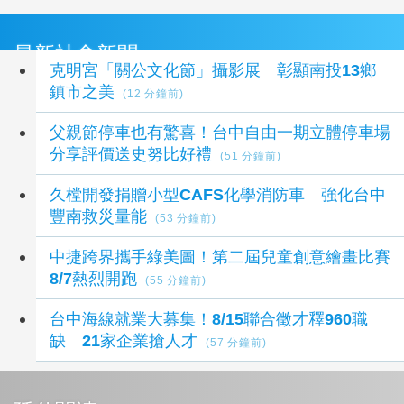
最新社會新聞
克明宮「關公文化節」攝影展 彰顯南投13鄉
鎮市之美
(12 分鐘前)
父親節停車也有驚喜！台中自由一期立體停車場
分享評價送史努比好禮
(51 分鐘前)
久樘開發捐贈小型CAFS化學消防車 強化台中
豐南救災量能
(53 分鐘前)
中捷跨界攜手綠美圖！第二屆兒童創意繪畫比賽
8/7熱烈開跑
(55 分鐘前)
台中海線就業大募集！8/15聯合徵才釋960職
缺 21家企業搶人才
(57 分鐘前)