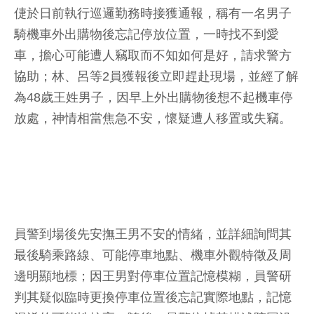
倢於日前執行巡邏勤務時接獲通報，稱有一名男子
騎機車外出購物後忘記停放位置，一時找不到愛
車，擔心可能遭人竊取而不知如何是好，請求警方
協助；林、呂等2員獲報後立即趕赴現場，並經了解
為48歲王姓男子，因早上外出購物後想不起機車停
放處，神情相當焦急不安，懷疑遭人移置或失竊。
員警到場後先安撫王男不安的情緒，並詳細詢問其
最後騎乘路線、可能停車地點、機車外觀特徵及周
邊明顯地標；因王男對停車位置記憶模糊，員警研
判其疑似臨時更換停車位置後忘記實際地點，記憶