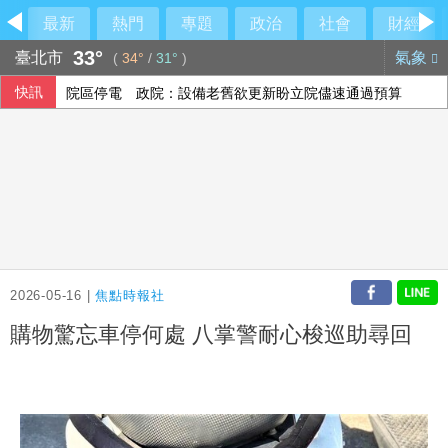
最新
熱門
專題
政治
社會
財經
33°
臺北市
氣象
(
34°
/
31°
)
快訊
院區停電 政院：設備老舊欲更新盼立院儘速通過預算
陳時中稱曾提醒疫苗掮客 陳智菡怒列時間軸
印度羽球世錦賽防鳥屎再鬧場 花逾6千萬翻新場館
人工智慧熱潮帶動需求 中國7月出口年增23.9%
2026-05-16 |
焦點時報社
購物驚忘車停何處 八掌警耐心梭巡助尋回