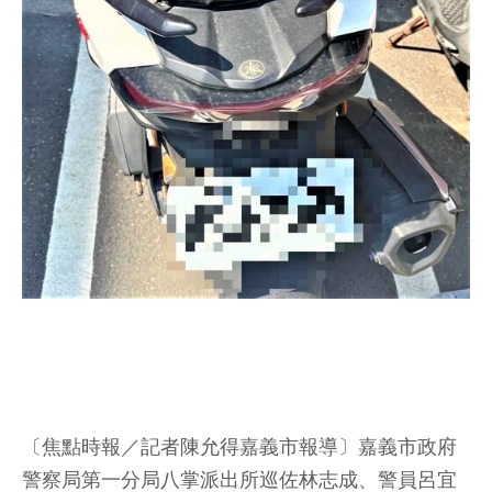
〔焦點時報／記者陳允得嘉義市報導〕嘉義市政府
警察局第一分局八掌派出所巡佐林志成、警員呂宜