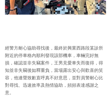
經警方耐心協助尋找後，最終於興業西路段某診所
附近的停車格內順利發現該部機車，車輛完好無
損，確認並非失竊案件，王男見愛車失而復得，得
知並非失竊後如釋重負，當場露出安心與歡喜的笑
容，他連聲致歉直呼真不好意思，並對員警耐心比
對尋找、迅速效率及熱情協助，頻頻表達感謝之
意。