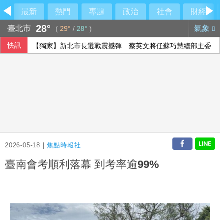
最新
熱門
專題
政治
社會
財經
28°
臺北市
氣象
(
29°
/
28°
)
快訊
【獨家】新北市長選戰震撼彈 蔡英文將任蘇巧慧總部主委
2026-05-18 |
焦點時報社
臺南會考順利落幕 到考率逾99%