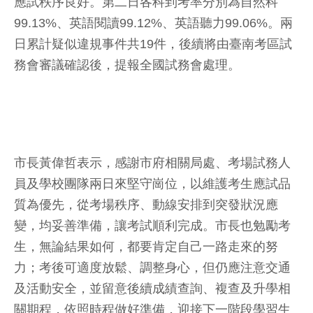
應試秩序良好。第二日各科到考率分別為自然科
99.13%、英語閱讀99.12%、英語聽力99.06%。兩
日累計疑似違規事件共19件，後續將由臺南考區試
務會審議確認後，提報全國試務會處理。
市長黃偉哲表示，感謝市府相關局處、考場試務人
員及學校團隊兩日來堅守崗位，以維護考生應試品
質為優先，從考場秩序、動線安排到突發狀況應
變，均妥善準備，讓考試順利完成。市長也勉勵考
生，無論結果如何，都要肯定自己一路走來的努
力；考後可適度放鬆、調整身心，但仍應注意交通
及活動安全，並留意後續成績查詢、複查及升學相
關期程，依照時程做好準備，迎接下一階段學習生