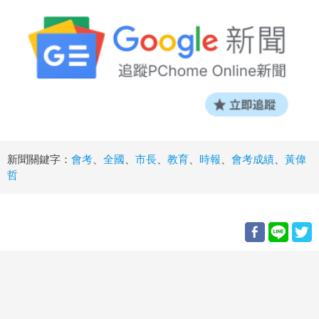
新聞關鍵字：
會考
、
全國
、
市長
、
教育
、
時報
、
會考成績
、
黃偉
哲