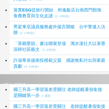
落實ESG從旅行開始 和逸飯店台南西門館推
食農教育與文化走讀
(2 小時前)
男駕車至議員服務處外揚言開槍 台中警逮人法
辦
(2 小時前)
「茶鄉墨韻」書法聯展登場 濁水溪社大以筆墨
深耕社區藝文
(3 小時前)
許淑華表揚南投模範父親 感謝無私付出與家庭
貢獻
(3 小時前)
延伸閱讀
國三升高一學習落差受關注 老師提醒暑假銜接
是關鍵第一步
3 週前
國三升高一學習落差受關注 老師提醒暑假銜接