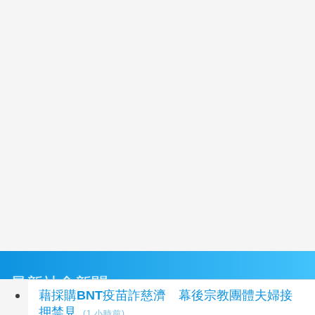
最新社會新聞
藉採購BNT疫苗詐慈濟 幕後宗教團體夫婦接
押禁見
(1 小時前)