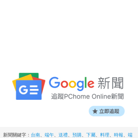
新聞關鍵字：
台南
、
端午
、
送禮
、
預購
、
下屬
、
料理
、
時報
、
端