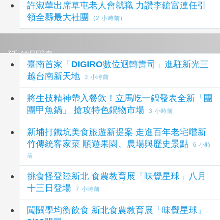
許淑華出席草屯老人會就職 力讚李鎗富連任引
領全縣最大社團
(2 小時前)
延伸閱讀
臺南首家「DIGIRO數位迴轉壽司」進駐新光三
越台南新天地
3 小時前
將生技精神帶入餐飲！立馬吃一鍋發表全新「團
團甲魚鍋」 搶攻特色鍋物市場
3 小時前
新埔打鐵坑美食旅遊新提案 走進百年老宅嚐新
竹傳統客家菜 順遊果園、農場與歷史景點
6 小時
前
挑食怪登陸新北 食農教育展「味覺星球」八月
十三日登場
7 小時前
闖關學均衡飲食 新北食農教育展「味覺星球」