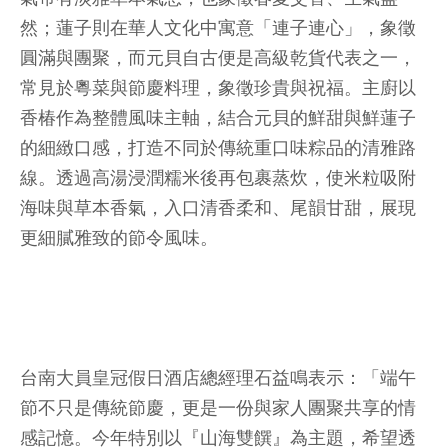
然；蓮子則在華人文化中寓意「連子連心」，象徵
圓滿與團聚，而元貝自古便是高級乾貨代表之一，
常見於粵菜與節慶料理，象徵珍貴與祝福。主廚以
香椿作為整體風味主軸，結合元貝的鮮甜與鮮蓮子
的細緻口感，打造不同於傳統重口味粽品的清雅路
線。透過高湯浸潤糯米後再包裹蒸炊，使米粒吸附
海味與草本香氣，入口清香柔和、尾韻甘甜，展現
更細膩雅致的節令風味。
台南大員皇冠假日酒店總經理石益鳴表示：「端午
節不只是傳統節慶，更是一份與家人團聚共享的情
感記憶。今年特別以『山海雙饌』為主題，希望透