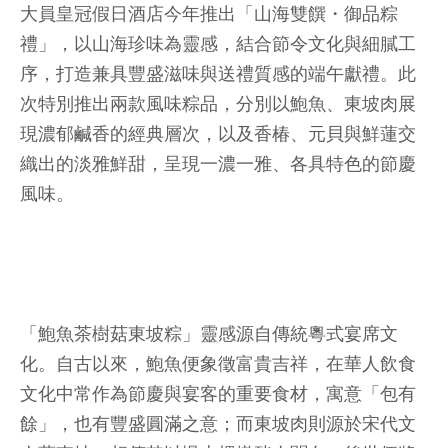
大員皇冠假日酒店今年推出「山海雙饌・御品粽
禮」，以山海珍味為靈感，結合節令文化與細膩工
序，打造兼具豐盛滋味與送禮質感的端午獻禮。此
次特別推出兩款風味粽品，分別以鮑魚、東坡肉展
現濃郁鹹香的經典層次，以及香椿、元貝與鮮蓮交
織出的淡雅鮮甜，呈現一濃一雅、各具特色的節慶
風味。
「鮑魚茶樹菇東坡粽」靈感源自傳統粵式宴席文
化。自古以來，鮑魚便象徵富貴吉祥，在華人飲食
文化中常作為節慶與宴客的重要食材，寓意「包有
餘」，也有豐盛圓滿之意；而東坡肉則源於宋代文