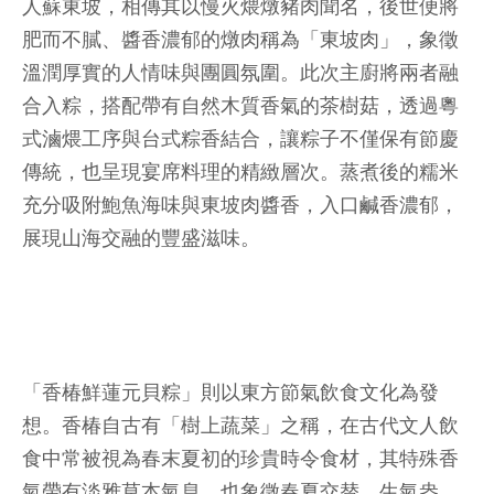
人蘇東坡，相傳其以慢火煨燉豬肉聞名，後世便將
肥而不膩、醬香濃郁的燉肉稱為「東坡肉」，象徵
溫潤厚實的人情味與團圓氛圍。此次主廚將兩者融
合入粽，搭配帶有自然木質香氣的茶樹菇，透過粵
式滷煨工序與台式粽香結合，讓粽子不僅保有節慶
傳統，也呈現宴席料理的精緻層次。蒸煮後的糯米
充分吸附鮑魚海味與東坡肉醬香，入口鹹香濃郁，
展現山海交融的豐盛滋味。
「香椿鮮蓮元貝粽」則以東方節氣飲食文化為發
想。香椿自古有「樹上蔬菜」之稱，在古代文人飲
食中常被視為春末夏初的珍貴時令食材，其特殊香
氣帶有淡雅草本氣息，也象徵春夏交替、生氣盎