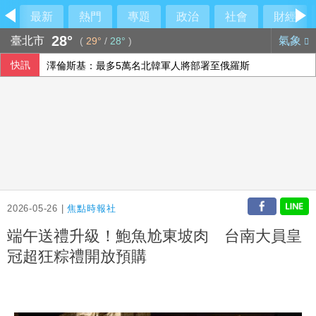
最新
熱門
專題
政治
社會
財經
28°
臺北市
氣象
(
29°
/
28°
)
快訊
澤倫斯基：最多5萬名北韓軍人將部署至俄羅斯
伊朗最高領袖行蹤成謎 國營媒體：總統近期見過他
李逸洋批原爆典禮矮化台灣 長崎市稱與去年同無降格
印尼破獲1.3噸K他命走私市價37億元 遭扣留船員含台籍
2026-05-26 |
焦點時報社
端午送禮升級！鮑魚尬東坡肉 台南大員皇
冠超狂粽禮開放預購