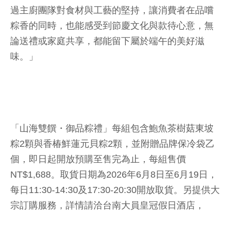
過主廚團隊對食材與工藝的堅持，讓消費者在品嚐
粽香的同時，也能感受到節慶文化與款待心意，無
論送禮或家庭共享，都能留下屬於端午的美好滋
味。」
「山海雙饌・御品粽禮」每組包含鮑魚茶樹菇東坡
粽2顆與香椿鮮蓮元貝粽2顆，並附贈品牌保冷袋乙
個，即日起開放預購至售完為止，每組售價
NT$1,688。取貨日期為2026年6月8日至6月19日，
每日11:30-14:30及17:30-20:30開放取貨。另提供大
宗訂購服務，詳情請洽台南大員皇冠假日酒店，