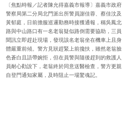
〔焦點時報／記者陳允得嘉義市報導〕嘉義市政府
警察局第二分局北門派出所警員謝佳蓉、蔡佳汶及
黃郁庭，日前擔服巡邏勤務時接獲通報，稱吳鳳北
路與中山路口有一名老翁疑似路倒需要協助，三員
聞訊立即趕赴現場，發現該名老翁坐在機車上且身
體嚴重前傾。警方見狀趕緊上前攙扶，雖然老翁臉
色蒼白且語帶婉拒，但在員警與隨後趕到的救護人
員耐心勸說下，老翁終於同意送醫檢查，警方更親
自登門通知家屬，及時阻止一場驚魂記。