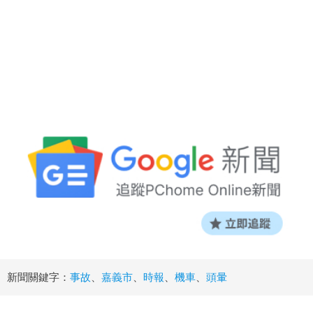
新聞關鍵字：
事故
、
嘉義市
、
時報
、
機車
、
頭暈