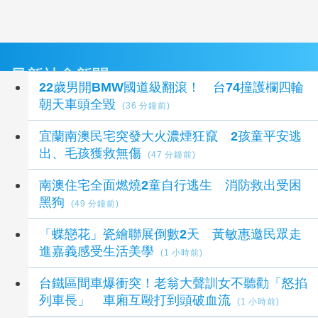
最新社會新聞
22歲男開BMW國道級翻滾！ 台74撞護欄四輪
朝天車頭全毀
(36 分鐘前)
宜蘭南澳民宅突發大火濃煙狂竄 2孩童平安逃
出、毛孩獲救無傷
(47 分鐘前)
南澳住宅全面燃燒2童自行逃生 消防救出受困
黑狗
(49 分鐘前)
「蝶戀花」瓷繪聯展倒數2天 黃敏惠邀民眾走
進嘉義感受生活美學
(1 小時前)
台鐵區間車爆衝突！老翁大聲訓女不聽勸「怒掐
列車長」 車廂互毆打到頭破血流
(1 小時前)