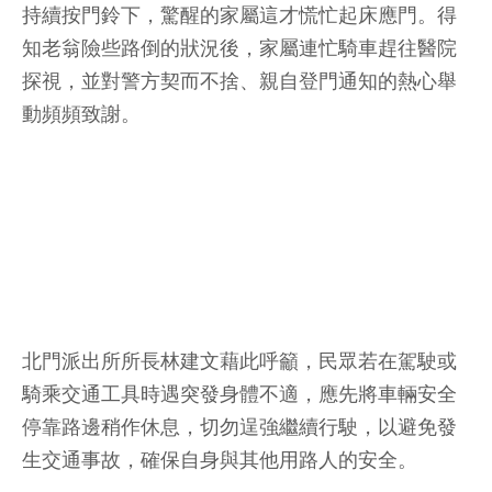
持續按門鈴下，驚醒的家屬這才慌忙起床應門。得
知老翁險些路倒的狀況後，家屬連忙騎車趕往醫院
探視，並對警方契而不捨、親自登門通知的熱心舉
動頻頻致謝。
北門派出所所長林建文藉此呼籲，民眾若在駕駛或
騎乘交通工具時遇突發身體不適，應先將車輛安全
停靠路邊稍作休息，切勿逞強繼續行駛，以避免發
生交通事故，確保自身與其他用路人的安全。