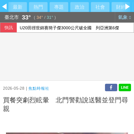
最新
熱門
專題
政治
社會
財經
33°
臺北市
氣象
(
34°
/
31°
)
快訊
U20田徑世錦賽簡子傑3000公尺破全國 列亞洲第6傑
兄弟戰力受損 張志豪、許基宏開刀賽季報銷
華航上半年營收寫新高 淨利、EPS歷年次高
南澳住宅全面燃燒2童自行逃生 消防救出受困黑狗
2026-05-28 |
焦點時報社
買餐突劇烈眩暈 北門警勸說送醫並登門尋
親