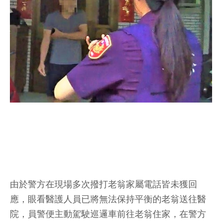
由於警方在現場多次撥打老翁家屬電話皆未獲回
應，眼看醫護人員已將無法保持平衡的老翁送往醫
院，員警便主動駕駛巡邏車前往老翁住家，在警方