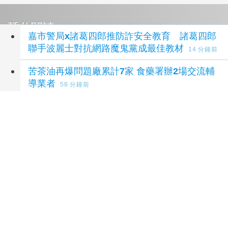
延伸閱讀
嘉市警局x諸葛四郎推防詐安全教育 諸葛四郎
聯手波麗士對抗網路魔鬼黨成最佳教材
14 分鐘前
苦茶油再爆問題廠累計7家 食藥署辦2場交流輔
導業者
58 分鐘前
「蝶戀花」瓷繪聯展倒數2天 黃敏惠邀民眾走
進嘉義感受生活美學
1 小時前
嘉市「瓷上風景：蝶戀花」展期倒數兩日！黃敏
惠市長邀民眾賞瓷繪
2 小時前
綠建築核發件數創歷年新高！內政部：114年綠
建築標章及候選綠建築證書共1,342件
7 小時前