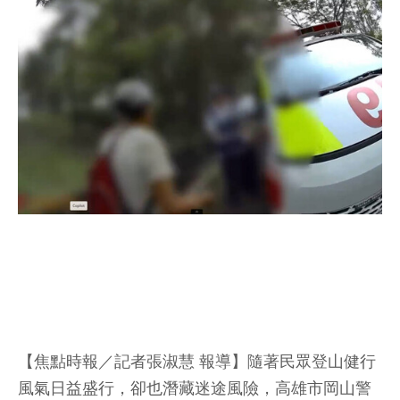
【焦點時報／記者張淑慧 報導】隨著民眾登山健行
風氣日益盛行，卻也潛藏迷途風險，高雄市岡山警