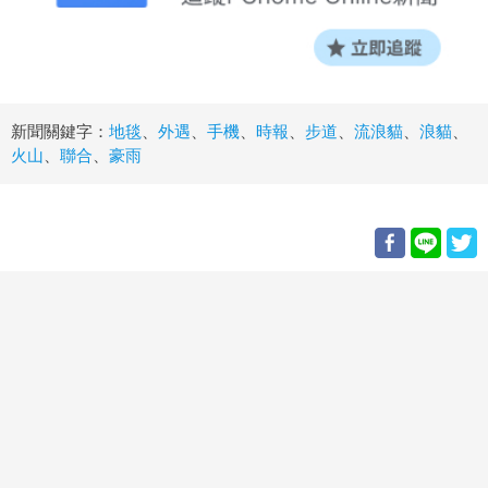
新聞關鍵字：
地毯
、
外遇
、
手機
、
時報
、
步道
、
流浪貓
、
浪貓
、
火山
、
聯合
、
豪雨