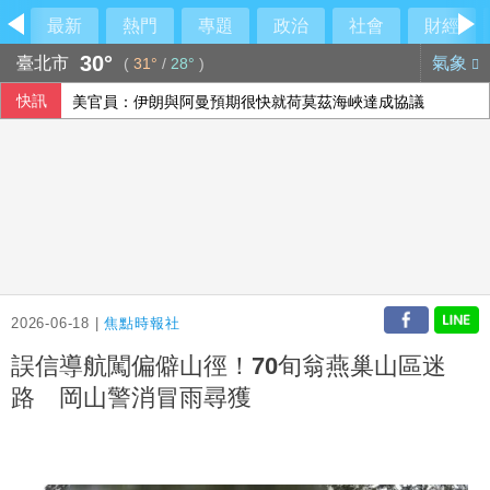
最新
熱門
專題
政治
社會
財經
30°
臺北市
氣象
(
31°
/
28°
)
快訊
美官員：伊朗與阿曼預期很快就荷莫茲海峽達成協議
2026-06-18 |
焦點時報社
誤信導航闖偏僻山徑！70旬翁燕巢山區迷
路 岡山警消冒雨尋獲