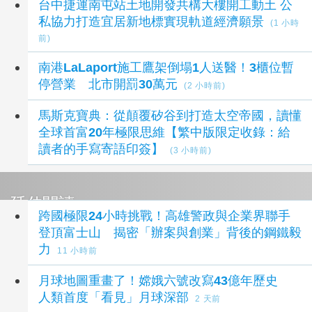
台中捷運南屯站土地開發共構大樓開工動土 公
私協力打造宜居新地標實現軌道經濟願景
(1 小時
前)
南港LaLaport施工鷹架倒塌1人送醫！3櫃位暫
停營業 北市開罰30萬元
(2 小時前)
馬斯克寶典：從顛覆矽谷到打造太空帝國，讀懂
全球首富20年極限思維【繁中版限定收錄：給
讀者的手寫寄語印簽】
(3 小時前)
延伸閱讀
跨國極限24小時挑戰！高雄警政與企業界聯手
登頂富士山 揭密「辦案與創業」背後的鋼鐵毅
力
11 小時前
月球地圖重畫了！嫦娥六號改寫43億年歷史
人類首度「看見」月球深部
2 天前