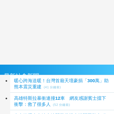
最新社會新聞
暖心跨海送暖！台灣首廟天壇豪捐「300萬」助
熊本震災重建
(41 分鐘前)
高雄特斯拉暴衝連撞12車 網友感謝賓士擋下
衝擊：救了很多人
(52 分鐘前)