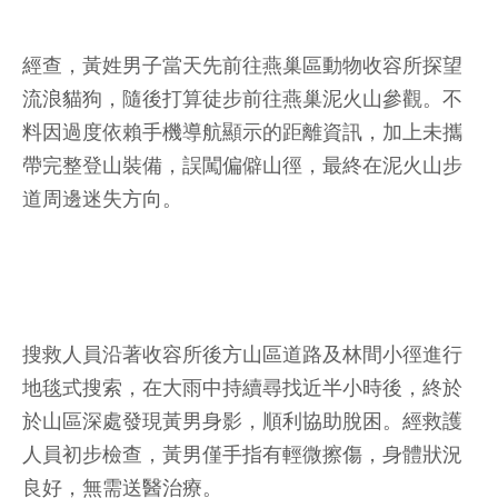
經查，黃姓男子當天先前往燕巢區動物收容所探望
流浪貓狗，隨後打算徒步前往燕巢泥火山參觀。不
料因過度依賴手機導航顯示的距離資訊，加上未攜
帶完整登山裝備，誤闖偏僻山徑，最終在泥火山步
道周邊迷失方向。
搜救人員沿著收容所後方山區道路及林間小徑進行
地毯式搜索，在大雨中持續尋找近半小時後，終於
於山區深處發現黃男身影，順利協助脫困。經救護
人員初步檢查，黃男僅手指有輕微擦傷，身體狀況
良好，無需送醫治療。