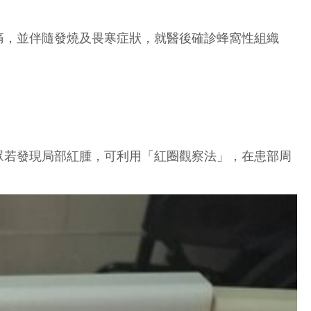
痛，並伴隨發燒及畏寒症狀，就醫後確診蜂窩性組織
眾若發現局部紅腫，可利用「紅圈觀察法」，在患部周