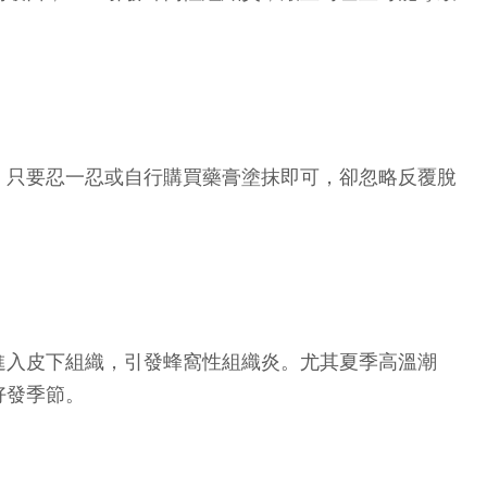
，只要忍一忍或自行購買藥膏塗抹即可，卻忽略反覆脫
進入皮下組織，引發蜂窩性組織炎。尤其夏季高溫潮
好發季節。