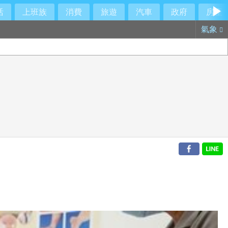
活
上班族
消費
旅遊
汽車
政府
房產
氣象