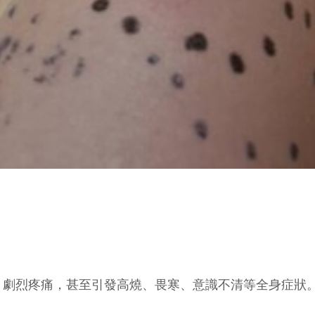
、劇烈疼痛，甚至引發高燒、畏寒、意識不清等全身症狀