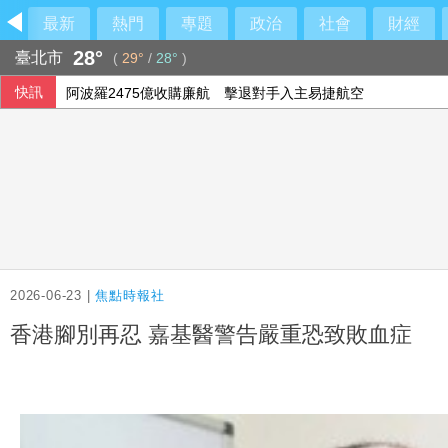
最新
熱門
專題
政治
社會
財經
28°
臺北市
(
29°
/
28°
)
快訊
投資人評估企業財報 歐股互有漲跌
阿波羅2475億收購廉航 擊退對手入主易捷航空
2026-06-23 |
焦點時報社
香港腳別再忍 嘉基醫警告嚴重恐致敗血症