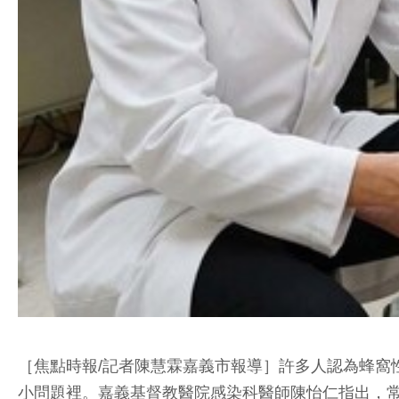
［焦點時報/記者陳慧霖嘉義市報導］許多人認為蜂窩
小問題裡。嘉義基督教醫院感染科醫師陳怡仁指出，