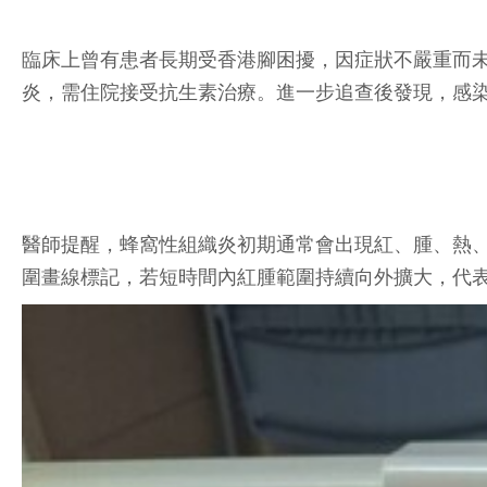
臨床上曾有患者長期受香港腳困擾，因症狀不嚴重而
炎，需住院接受抗生素治療。進一步追查後發現，感
醫師提醒，蜂窩性組織炎初期通常會出現紅、腫、熱
圍畫線標記，若短時間內紅腫範圍持續向外擴大，代