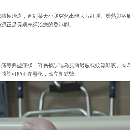
未積極治療，直到某天小腿突然出現大片紅腫、發熱與疼
染源正是長期未經治療的香港腳。
、痛等典型症狀，容易被誤認為皮膚過敏或蚊蟲叮咬。民
表感染可能正在惡化，應立即就醫。