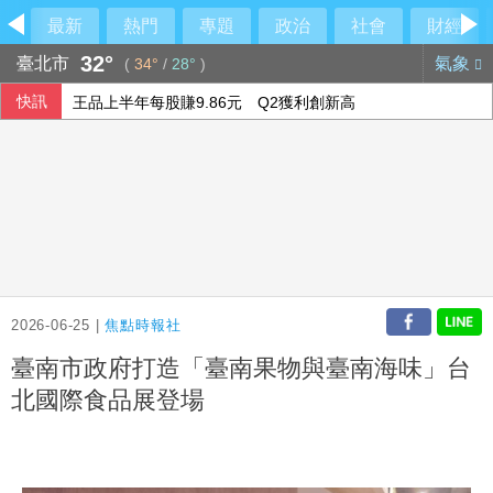
最新
熱門
專題
政治
社會
財經
32°
臺北市
氣象
(
34°
/
28°
)
快訊
王品上半年每股賺9.86元 Q2獲利創新高
沙烏地憂心遭雙向攻擊 指伊朗唆使兩武裝團體行動
川普預期伊朗戰爭即將告終 坦承部分彈藥供應吃緊
腹膜透析「年紀大學不會」？醫：年齡並非限制 評估還要看
2026-06-25 |
焦點時報社
臺南市政府打造「臺南果物與臺南海味」台
北國際食品展登場