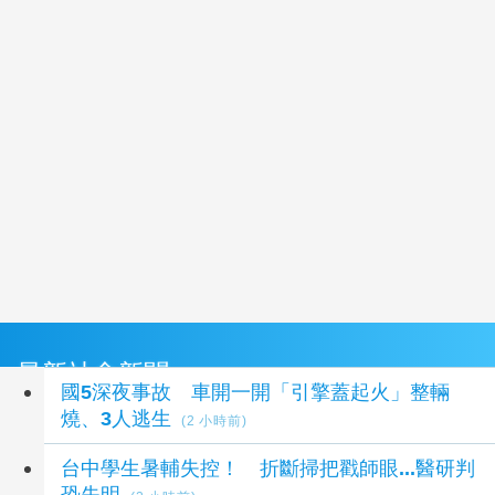
最新社會新聞
國5深夜事故 車開一開「引擎蓋起火」整輛
燒、3人逃生
(2 小時前)
台中學生暑輔失控！ 折斷掃把戳師眼...醫研判
恐失明