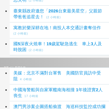
(2 小時前)
臺東縣政府邀您「2026台東最美星空」父親節
帶爸爸追星去！
(2 小時前)
寓教於樂深耕在地！南投人本交通計畫奪佳作
(2 小時前)
國5深夜火燒車！19歲駕駛急逃生 車上3人及
時脫困
(2 小時前)
延伸閱讀
美媒：北京不滿對台軍售 美國防官員訪中受
阻
4 小時前
中國海警船與自家軍艦南海相撞 1年後證實2人
喪生
17 小時前
澳門男涉案企圖搭船偷渡 海巡科技監控成功攔