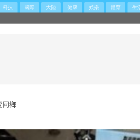
科技
國際
大陸
健康
娛樂
體育
生
賣同鄉