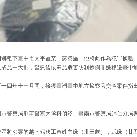
同鄉租下臺中市太平區某一露營區，他將此作為犯罪據點
及成品一大批，警訊後依毒品危害防制條例罪嫌移送臺中
百十四年十一月間，接獲臺灣臺中地方檢察署交查案件指
園市警察局刑事警察大隊科偵隊、臺南市警察局歸仁分局
區將涉案的越南籍移工黃姓主嫌（卅三歲），武嫌（廿五