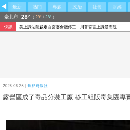
最新
熱門
專題
政治
社會
財經
28°
臺北市
(
29°
/
28°
)
快訊
美上訴法院裁定白宮宴會廳停工 川普誓言上訴最高院
台灣搜救隊赴土耳其 參加無人機整合激流救援訓練
2026-06-25 |
焦點時報社
露營區成了毒品分裝工廠 移工組販毒集團專