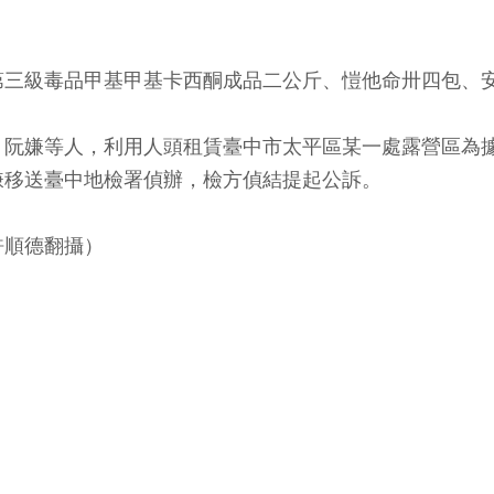
第三級毒品甲基甲基卡西酮成品二公斤、愷他命卅四包、
、阮嫌等人，利用人頭租賃臺中市太平區某一處露營區為
嫌移送臺中地檢署偵辦，檢方偵結提起公訴。
許順德翻攝）