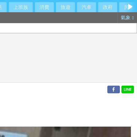
活
上班族
消費
旅遊
汽車
政府
房產
氣象