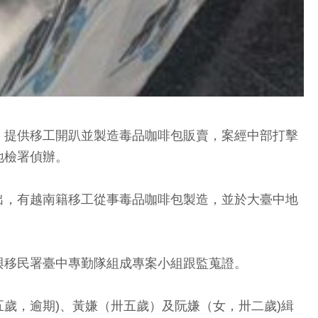
，提供移工開趴並製造毒品咖啡包販賣，案經中部打擊
地檢署偵辦。
出，有越南籍移工從事毒品咖啡包製造，並於大臺中地
與移民署臺中專勤隊組成專案小組跟監蒐證。
歲，逾期)、黃嫌（卅五歲）及阮嫌（女，卅二歲)緝