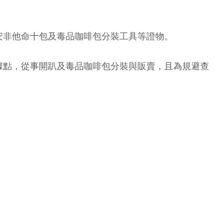
安非他命十包及毒品咖啡包分裝工具等證物。
據點，從事開趴及毒品咖啡包分裝與販賣，且為規避查