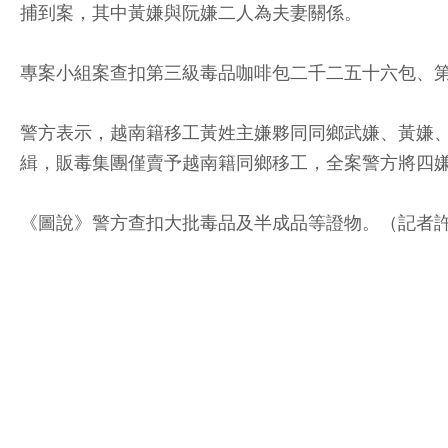
捕到案，其中黃嫌與阮嫌二人為夫妻關係。
專案小組案查扣第三級毒品咖啡包二千二五十六包、
警方表示，越南籍移工黃姓主嫌夥同同鄉武嫌、黃嫌
緝，販毒集團僅賣予越南籍同鄉移工，全案警方將四
《圖說》警方查扣大批毒品及半成品等證物。（記者