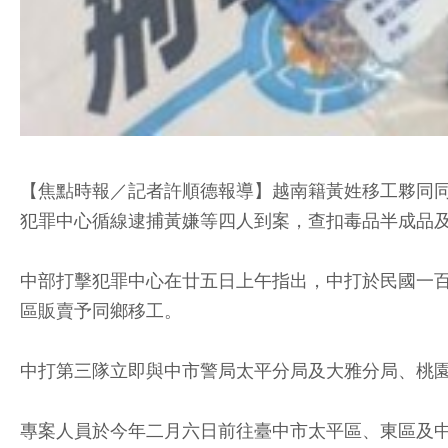
【焦點時報／記者許順德報導】越南籍黃姓移工夥同
犯罪中心循線逮捕黃嫌等四人到案，查扣毒品半成品
中部打擊犯罪中心在廿五日上午指出，中打於民國一
區販賣予同鄉移工。
中打第三隊立即與中市警局太平分局及大雅分局、桃
專案人員於今年二月六日前往臺中市太平區、東區及中