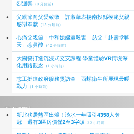
烈迴響
(8 分鐘前)
父親節向父愛致敬 許淑華表揚南投縣模範父親
感謝奉獻
(13 分鐘前)
心痛父親節！中和媳婦遭殺害 慈父「赴靈堂聊
天」惹鼻酸
(42 分鐘前)
大園警打造沉浸式交安課程 學童體驗VR情境深
化用路觀念
(1 小時前)
志工挺進政府服務獎訪查 西螺衛生所展現最暖
戰力
(1 小時前)
延伸閱讀
新北移居熱區出爐！淡水一年吸引4358人奪
冠 還有3區房價僅2至3字頭
20 小時前