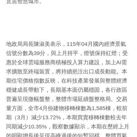
宜居智慧城市。
地政局局⻑陳淑美表⽰，115年04月國內經濟景氣
信號分數為39分，與上月持平，燈號保持紅燈；受
惠於全球雲端服務商積極投入算力建設，加上AI需
求擴散至終端裝置，將持續挹注出口成長動能。本
期住宅價格指數反映，在科技產業發展與整體經濟
穩健成長帶動下，長期基本面仍屬穩固，各行政區
普遍呈現微幅盤整，整體市場延續盤整格局。交易
量方面，全市4月份建物移轉棟數為1,585棟，較前
期（3月）減少13.72%，本期買賣移轉棟數較去年
同期減少10.35%，觀察數據顯示，本期在歷經上月
的明顯增長後呈現高峰過後的短暫回檔，整體買氣