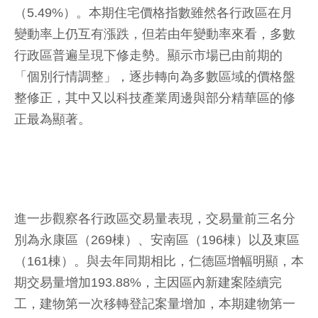
（5.49%）。本期住宅價格指數雖然各行政區在月
變動率上仍互有漲跌，但若由年變動率來看，多數
行政區普遍呈現下修走勢。顯示市場已由前期的
「個別行情調整」，逐步轉向為多數區域的價格盤
整修正，其中又以科技產業周邊與部分精華區的修
正最為顯著。
進一步觀察各行政區交易量表現，交易量前三名分
別為永康區（269棟）、安南區（196棟）以及東區
（161棟）。與去年同期相比，仁德區增幅明顯，本
期交易量增加193.88%，主因區內新建案陸續完
工，建物第一次移轉登記案量增加，本期建物第一