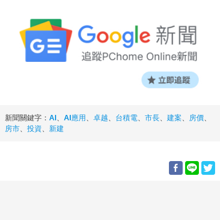
新聞關鍵字：
AI
、
AI應用
、
卓越
、
台積電
、
市長
、
建案
、
房價
、
房市
、
投資
、
新建