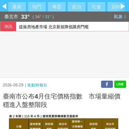
最新
熱門
專題
政治
社會
財經
33°
臺北市
氣象
(
34°
/
31°
)
快訊
提振房地產市場 北京新規降低購房門檻
賴總統視導海軍漢光演習濱海打擊 無人機秀攻擊力
出席竹市活動被指行政不中立 柯文哲：未政治宣傳
軍事選項受限 美最高將領私下尋找伊朗戰爭出路
2026-06-29 |
焦點時報社
臺南市公布4月住宅價格指數 市場量縮價
穩進入盤整階段