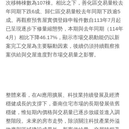
次移轉棟數為107棟。相比之下，善化區交易量較去
年同期下跌6成、歸仁區交易量較去年同期下跌逾5
成。再觀察預售屋實價登錄申報件數自113年7月起
已呈現逐步下修量縮態勢，本期與去年同期（114年
4月）相比下降46.17%，顯示市場交易動能仍以新
案完工交屋為主要驅動因素，後續仍須持續觀察推
案供給與交屋進度對市場交易量之影響。
整體來看，在AI應用擴展、科技業持續發展及經濟
穩健成長的支撐下，臺南住宅市場的長期發展依舊
穩健，惟短期內價格與交易量已逐步放緩並進入調
整階段。未來的房市走勢，除須關注科技產業外溢