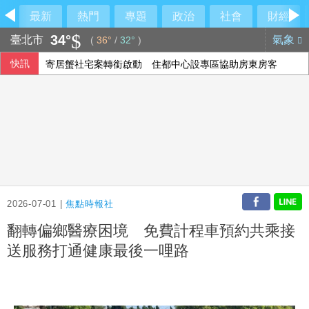
最新
熱門
專題
政治
社會
財經
34°
臺北市
氣象
(
36°
/
32°
)
快訊
寄居蟹社宅案轉銜啟動 住都中心設專區協助房東房客
路透：熱浪衝擊歐洲經濟和旅遊業 加劇食品通膨
汎德永業：下半年業績看佳 三大品牌銷售逐季增溫
神鬼都是蔣萬安？名醫狠吐槽：跳針的背稿機
2026-07-01 |
焦點時報社
翻轉偏鄉醫療困境 免費計程車預約共乘接
送服務打通健康最後一哩路