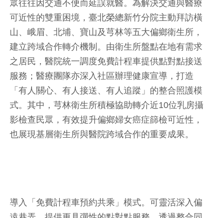
眾往往因交通不便而延誤就醫。為解決交通與醫療
可近性的雙重困境，臺北榮總新竹分院主動拜訪橫
山、峨眉、北埔、寶山及芎林等五大偏鄉衛生所，
建立跨域合作轉介機制。由衛生所盤點在地有需求
之居民，醫院統一調度免費計程車提供點對點接送
服務；醫療團隊亦深入社區辦理健康宣導，打造
「有人關心、有人接送、有人追蹤」的整合照護模
式。其中，芎林衛生所積極協助轉介近10位乳房攝
影檢查民眾，有效提升偏鄉婦女癌症篩檢可近性，
也展現基層衛生所與醫院跨域合作的重要成果。
導入「免費計程車預約共乘」模式。可靈活深入偏
遠巷弄，提供更具彈性的點對點服務，透過整合同