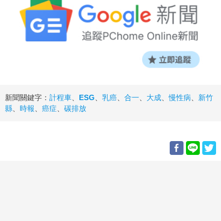
新聞關鍵字：
計程車
、
ESG
、
乳癌
、
合一
、
大成
、
慢性病
、
新竹
縣
、
時報
、
癌症
、
碳排放