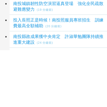
南投城鎮韌性防空演習逼真登場 強化全民疏散
避難應變力
(19 分鐘前)
投入長照正是時候！南投照服員專班招生 訓練
費最高全額補助
(20 分鐘前)
南投縣政成果獲中央肯定 許淑華勉團隊持續推
進重大建設
(24 分鐘前)
中市攜手農試所推食農教育 瑞井國小分享國家
永續發展獎經驗
(32 分鐘前)
延伸閱讀
憂台北敬老卡600點看得到、用不到 王欣儀建
議比照「桃園好孕專車」
57 分鐘前
蔡志環成功增設竹北快捷9招呼站 下一步常態
化班次無縫銜接高鐵首班車
1 小時前