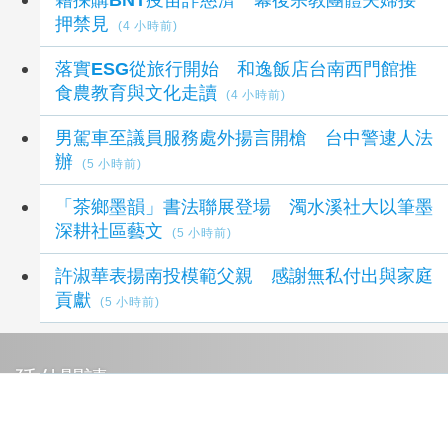
押禁見
(4 小時前)
落實ESG從旅行開始 和逸飯店台南西門館推
食農教育與文化走讀
(4 小時前)
男駕車至議員服務處外揚言開槍 台中警逮人法
辦
(5 小時前)
「茶鄉墨韻」書法聯展登場 濁水溪社大以筆墨
深耕社區藝文
(5 小時前)
許淑華表揚南投模範父親 感謝無私付出與家庭
貢獻
(5 小時前)
延伸閱讀
燦坤3C家電「阿爸的願望」父親節檔期登場 全
館5折起
6 小時前