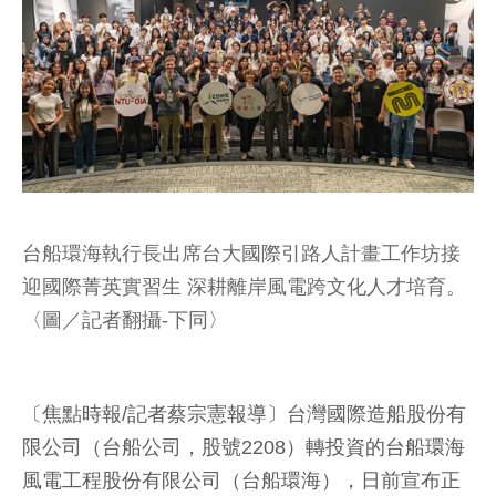
台船環海執行長出席台大國際引路人計畫工作坊接
迎國際菁英實習生 深耕離岸風電跨文化人才培育。
〈圖／記者翻攝-下同〉
〔焦點時報/記者蔡宗憲報導〕台灣國際造船股份有
限公司（台船公司，股號2208）轉投資的台船環海
風電工程股份有限公司（台船環海），日前宣布正