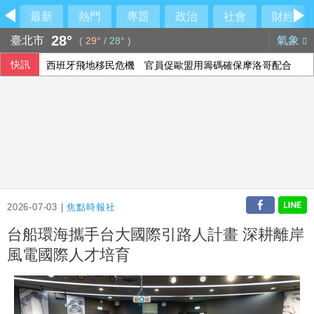
最新
熱門
專題
政治
社會
財經
28°
臺北市
氣象
(
29°
/
28°
)
快訊
西班牙飛地移民危機 官員促歐盟用籌碼確保摩洛哥配合
阿波羅2475億收購廉航 擊退對手入主易捷航空
投資人評估企業財報 歐股互有漲跌
2026-07-03 |
焦點時報社
台船環海攜手台大國際引路人計畫 深耕離岸
風電國際人才培育