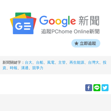
新聞關鍵字：
台大
、
台船
、
風電
、
主管
、
再生能源
、
台灣大
、
投
資
、
時報
、
溝通
、
競爭力