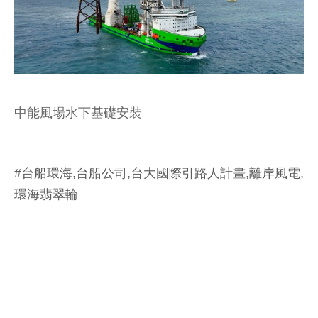
中能風場水下基礎安裝
#台船環海,台船公司,台大國際引路人計畫,離岸風電,
環海翡翠輪