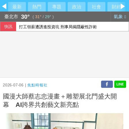
最新
熱門
專題
政治
社會
財經
30°
臺北市
氣象
(
31°
/
29°
)
快訊
打工領薪遭誘進投資坑 刑事局揭隱蔽性詐術
颱風白海豚逼近 上海兩機場取消逾1300架次航班
印尼野火延燒近1週 當局關閉爪哇島國家公園
烏克蘭志工長年致力尋回戰爭遺體 前線遇難數千人追悼
2026-07-06 |
焦點時報社
國漫大師蔡志忠漫畫＋雕塑展北門盛大開
幕 AI跨界共創藝文新亮點