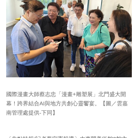
國際漫畫大師蔡志忠「漫畫+雕塑展」北門盛大開
幕！跨界結合AI與地方共創心靈饗宴。【圖／雲嘉
南管理處提供-下同】