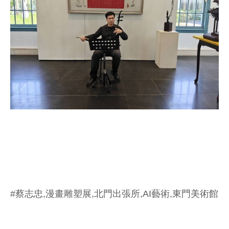
#蔡志忠,漫畫雕塑展,北門出張所,AI藝術,東門美術館