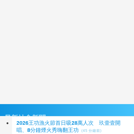
最新社會新聞
2026王功漁火節首日吸28萬人次 玖壹壹開
唱、8分鐘煙火秀嗨翻王功
(45 分鐘前)