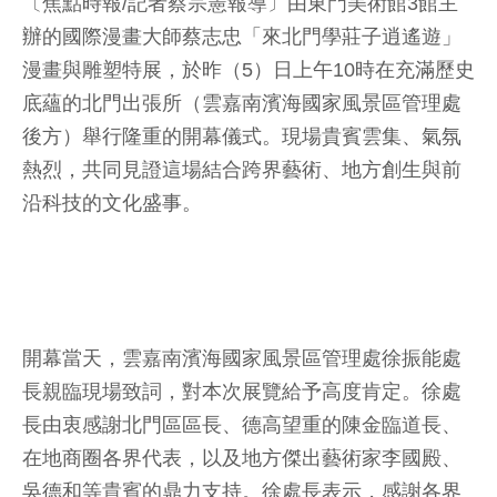
〔焦點時報/記者蔡宗憲報導〕由東門美術館3館主
辦的國際漫畫大師蔡志忠「來北門學莊子逍遙遊」
漫畫與雕塑特展，於昨（5）日上午10時在充滿歷史
底蘊的北門出張所（雲嘉南濱海國家風景區管理處
後方）舉行隆重的開幕儀式。現場貴賓雲集、氣氛
熱烈，共同見證這場結合跨界藝術、地方創生與前
沿科技的文化盛事。
開幕當天，雲嘉南濱海國家風景區管理處徐振能處
長親臨現場致詞，對本次展覽給予高度肯定。徐處
長由衷感謝北門區區長、德高望重的陳金臨道長、
在地商圈各界代表，以及地方傑出藝術家李國殿、
吳德和等貴賓的鼎力支持。徐處長表示，感謝各界