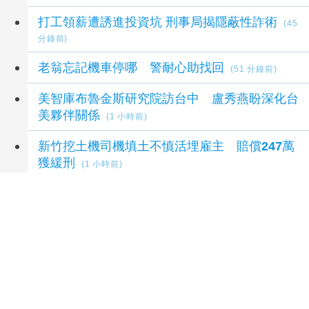
打工領薪遭誘進投資坑 刑事局揭隱蔽性詐術
(45
分鐘前)
老翁忘記機車停哪 警耐心助找回
(51 分鐘前)
美智庫布魯金斯研究院訪台中 盧秀燕盼深化台
美夥伴關係
(1 小時前)
新竹挖土機司機填土不慎活埋雇主 賠償247萬
獲緩刑
(1 小時前)
延伸閱讀
2026王功漁火節首日吸28萬人次 玖壹壹開
唱、8分鐘煙火秀嗨翻王功
45 分鐘前
慶生變死別！17歲女搭直升機出遊墜毀「祖孫3
人喪命」 家屬看新聞才知
3 小時前