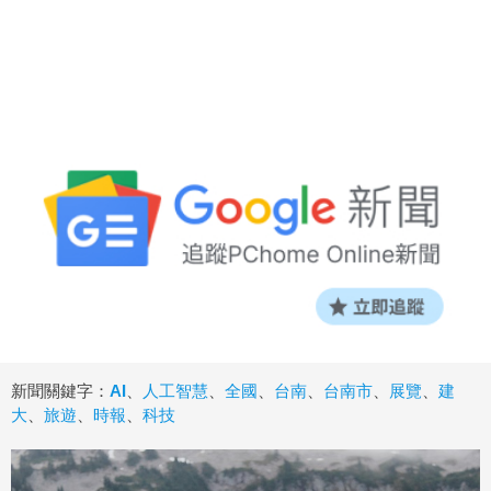
新聞關鍵字：
AI
、
人工智慧
、
全國
、
台南
、
台南市
、
展覽
、
建
大
、
旅遊
、
時報
、
科技