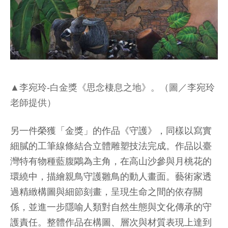
▲李宛玲-白金獎《思念棲息之地》。（圖／李宛玲
老師提供）
另一件榮獲「金獎」的作品《守護》，同樣以寫實
細膩的工筆線條結合立體雕塑技法完成。作品以臺
灣特有物種藍腹鷴為主角，在高山沙參與月桃花的
環繞中，描繪親鳥守護雛鳥的動人畫面。藝術家透
過精緻構圖與細節刻畫，呈現生命之間的依存關
係，並進一步隱喻人類對自然生態與文化傳承的守
護責任。整體作品在構圖、層次與材質表現上達到