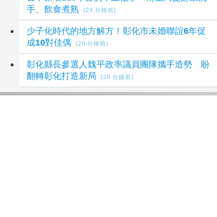
手、飲食煮熟
(24 分鐘前)
少子化時代的地方解方！彰化市未婚聯誼6年促
成10對佳偶
(26 分鐘前)
彰化縣長參選人魏平政率議員團隊攜手造勢 盼
翻轉彰化打造新局
(28 分鐘前)
延伸閱讀
彰化縣長參選人魏平政率議員團隊攜手造勢 盼
翻轉彰化打造新局
28 分鐘前
敲敲門讓愛傳進門 彰化縣獨居老人訪查作業啟
動
30 分鐘前
彰化縣改善板本排水及護岸橋梁 解決大村、秀
水淹水問題
32 分鐘前