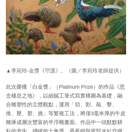
▲李宛玲-金獎《守護》。（圖／李宛玲老師提供）
此次榮獲「白金獎」（Platinum Prize）的作品《思
念棲息之地》，以細膩工筆式寫實構圖為基礎，融
合雕塑性的立體觀點，運用「切、割、敲、擊、
推、壓、塑、挑」等繁複工法，將僅3毫米厚的牛皮
雕琢成層次豐富的半浮雕畫面。作品中一頭默默耕
耘的老牛、殘破的土角厝、香蕉樹與庭院水缸交織