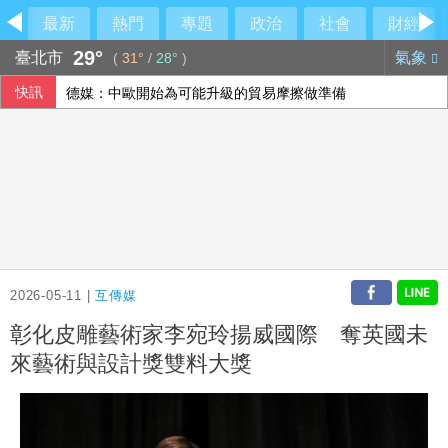
最新
熱門
專題
政治
社會
財經
29°
臺北市
氣象
(
31°
/
28°
)
快訊
德媒：中歐開始為可能升級的貿易摩擦做準備
本國銀行上半年大賺3583億 年增2成寫同期新高
15家銀行、60多行員涉收地政士回扣 金管會祭專案金檢最重
設局詐騙慈濟10.6億 前彰化律師公會理事長陳昱瑄續押禁見
2026-05-11 |
互傳媒
彰化皮雕藝術家李宛玲揚威國際 奪英國未
來藝術與設計獎雙料大獎