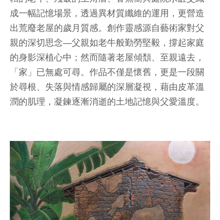
成一幅記憶場景，透過異材質纖維的運用，更營造
出荒廢老屋的歲月質感。創作靈感源自藝術家對父
親的深切思念—父親如老牛般勤勞堅毅，撐起家庭
的身影深植心中；然而隨著老屋傾頹、至親遠去，
「家」已無處可尋。作品不僅是懷舊，更是一段關
於尋根、失落與情感歸屬的深層凝視，藉由皮革溫
潤的肌理，凝鍊逐漸消逝的土地記憶與父愛溫度。