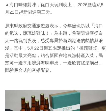
▲海口味雄對味，從白天玩到晚上， 2026鹽琉趴5
月22日起新園連嗨三天。
屏東縣政府交通旅遊處表示，今年鹽琉趴以「海口
的氣味，鹽琉雄對味！」為主題，希望讓遊客從白
天一路玩到夜晚，感受專屬於新園港邊的熱情與浪
漫。其中，5月22日週五限定推出的「搖滾辦桌」更
是活動最大亮點，結合新園在地農漁特產入菜，民
眾可一邊享用澎湃海味辦桌，一邊欣賞搖滾演出，
體驗最台式的音樂饗宴。