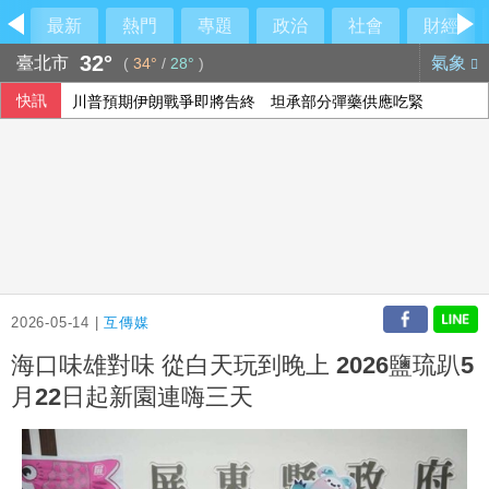
最新
熱門
專題
政治
社會
財經
32°
臺北市
氣象
(
34°
/
28°
)
快訊
川普預期伊朗戰爭即將告終 坦承部分彈藥供應吃緊
沙烏地憂心遭雙向攻擊 指伊朗唆使兩武裝團體行動
孩子搭飛機鬧不停？專家教6招安撫 別只急著要求「不要哭
俄羅斯柏林文化機構疑涉情報活動 德國檢討存廢
2026-05-14 |
互傳媒
海口味雄對味 從白天玩到晚上 2026鹽琉趴5
月22日起新園連嗨三天