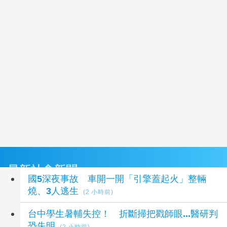
最新社會新聞
國5深夜事故 車開一開「引擎蓋起火」整輛
燒、3人逃生
(2 小時前)
台中學生暑輔失控！ 折斷掃把戳師眼...醫研判
恐失明
(2 小時前)