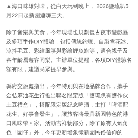
▲海口味雄對味，從白天玩到晚上， 2026鹽琉趴5
月22日起新園連嗨三天。
除了音樂與美食，今年現場也規劃復古夜市遊戲區
及多項手作DIY體驗，包括傳統釣蝦、自製雪花冰、
涼拌毛豆、彩繪風箏與彩繪鯉魚旗等，適合親子及
各年齡層遊客同樂。主辦單位提醒，各項DIY體驗名
額有限，建議民眾提早參與。
縣府交旅處指出，今年特別與在地品牌合作，攜手
金弘麻油花生行推出聯名限定版「鹽琉趴有鹽作伙
土豆禮盒」，搭配限定版紀念啤酒，主打「啤酒配
花生、好事會發生」，讓旅客將最具新園特色的港
口風味帶回家。活動吉祥物部分，除了原有人氣角
色「園仔」外，今年更新增象徵新園民俗信仰的