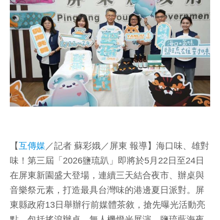
【
互傳媒
／記者 蘇彩娥／屏東 報導】海口味、雄對
味！第三屆「2026鹽琉趴」即將於5月22日至24日
在屏東新園盛大登場，連續三天結合夜市、辦桌與
音樂祭元素，打造最具台灣味的港邊夏日派對。屏
東縣政府13日舉辦行前媒體茶敘，搶先曝光活動亮
點，包括搖滾辦桌、無人機燈光展演、鹽琉藍海夜