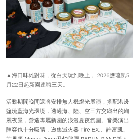
▲海口味雄對味，從白天玩到晚上， 2026鹽琉趴5
月22日起新園連嗨三天。
活動期間晚間還將安排無人機燈光展演，搭配港邊
鹽琉藍海光環境，透過海、陸、空三方交織出的絢
麗夜景，營造專屬新園的浪漫夏夜氛圍。音樂演出
陣容也十分吸睛，邀集滅火器 Fire EX.、許富凱、