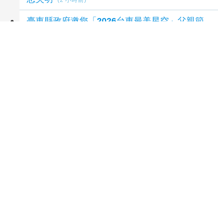
臺東縣政府邀您「2026台東最美星空」父親節
帶爸爸追星去！
(2 小時前)
寓教於樂深耕在地！南投人本交通計畫奪佳作
(2 小時前)
國5深夜火燒車！19歲駕駛急逃生 車上3人及
時脫困
(2 小時前)
延伸閱讀
腹膜透析「年紀大學不會」？醫：年齡並非限
制 評估還要看3面向
5 分鐘前
中市消防局攜手產官醫打造3D列印氣切模具
榮獲綠點子國際發明展鈦金獎
1 小時前
遠雄悅來大飯店父親節獻禮！爸爸身分證「8」