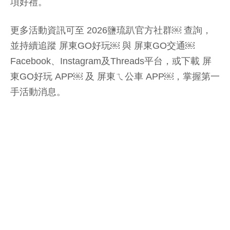
項好禮。
更多活動資訊可至 2026鹽琉趴官方社群￼ 查詢，
並持續追蹤 屏東GO好玩￼ 與 屏東GO交通￼
Facebook、Instagram及Threads平台，或下載 屏
東GO好玩 APP￼ 及 屏東ㄟ公車 APP￼，掌握第一
手活動消息。