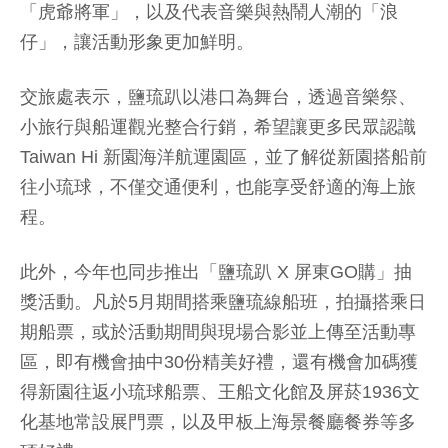
「虎爺將軍」，以及代表音樂與熱鬧人潮的「浪
仔」，讓活動形象更加鮮明。
交旅處表示，鹽琉趴以港口為舞台，透過音樂祭、
小旅行與船運觀光整合行銷，希望讓更多民眾認識
Taiwan Hi 新園海洋航運園區，並了解從新園搭船前
往小琉球，不僅交通便利，也能享受舒適的海上旅
程。
此外，今年也同步推出「鹽琉趴 X 屏東GO購」抽
獎活動。凡於5月期間搭乘鹽琉線船班，拍攝搭乘日
期船票，或於活動期間與現場合影並上傳至活動專
區，即有機會抽中30份精美好禮，還有機會加碼獲
得新園往返小琉球船票、王船文化館及屏菸1936文
化基地常設展門票，以及甲板上海景餐廳餐券等多