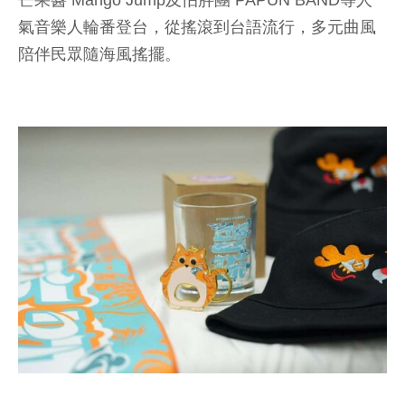
芒果醬 Mango Jump及怕胖團 PAPUN BAND等人
氣音樂人輪番登台，從搖滾到台語流行，多元曲風
陪伴民眾隨海風搖擺。