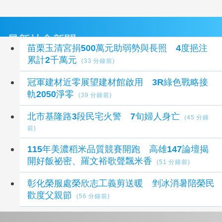
最新社會新聞
苗栗玉清宮捐500萬元助弱勢與長照 4度挹注
累計2千萬元
(33 分鐘前)
冠軍建材近零展望建材館啟用 3R綠色戰略接
軌2050淨零
(39 分鐘前)
北市基隆路3段民宅火警 7旬婦人身亡
(45 分鐘
前)
115年美濃稻米品質競賽開跑 高雄147論壇揭
開好飯祕密、羅文裕歌聲飄米香
(51 分鐘前)
彰化榮服處榮欣志工義剪送暖 剉冰消暑陪榮民
歡度父親節
(56 分鐘前)