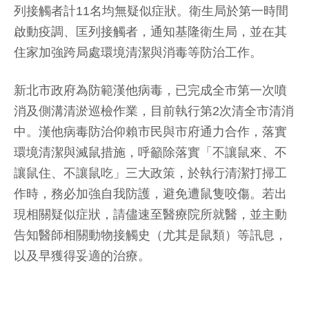
列接觸者計11名均無疑似症狀。衛生局於第一時間
啟動疫調、匡列接觸者，通知基隆衛生局，並在其
住家加強跨局處環境清潔與消毒等防治工作。
新北市政府為防範漢他病毒，已完成全市第一次噴
消及側溝清淤巡檢作業，目前執行第2次清全市清消
中。漢他病毒防治仰賴市民與市府通力合作，落實
環境清潔與滅鼠措施，呼籲除落實「不讓鼠來、不
讓鼠住、不讓鼠吃」三大政策，於執行清潔打掃工
作時，務必加強自我防護，避免遭鼠隻咬傷。若出
現相關疑似症狀，請儘速至醫療院所就醫，並主動
告知醫師相關動物接觸史（尤其是鼠類）等訊息，
以及早獲得妥適的治療。