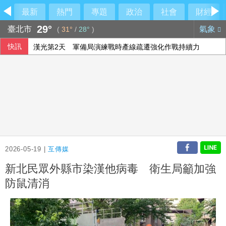
最新
熱門
專題
政治
社會
財經
29°
臺北市
氣象
(
31°
/
28°
)
快訊
漢光第2天 軍備局演練戰時產線疏遷強化作戰持續力
劉世芳：社宅政策滾動調整 找到地就蓋恐變空餘屋
8銀行強化AI防詐戰線 提升警示帳戶辨識精確率
總統府8日開放參觀 文化部策劃科幻漫畫特展
2026-05-19 |
互傳媒
新北民眾外縣市染漢他病毒 衛生局籲加強
防鼠清消