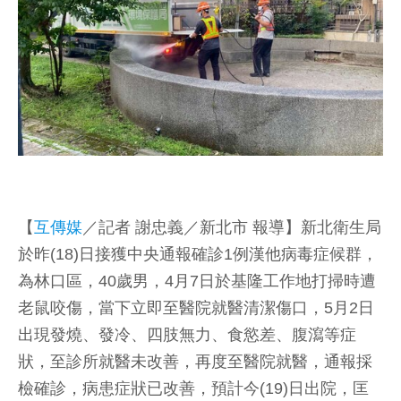
【
互傳媒
／記者 謝忠義／新北市 報導】新北衛生局
於昨(18)日接獲中央通報確診1例漢他病毒症候群，
為林口區，40歲男，4月7日於基隆工作地打掃時遭
老鼠咬傷，當下立即至醫院就醫清潔傷口，5月2日
出現發燒、發冷、四肢無力、食慾差、腹瀉等症
狀，至診所就醫未改善，再度至醫院就醫，通報採
檢確診，病患症狀已改善，預計今(19)日出院，匡