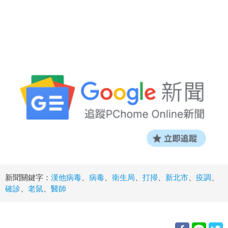
新聞關鍵字：
漢他病毒
、
病毒
、
衛生局
、
打掃
、
新北市
、
疫調
、
確診
、
老鼠
、
醫師