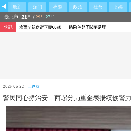
最新
熱門
專題
政治
社會
財經
28°
臺北市
(
29°
/
27°
)
快訊
梅西父親病逝享壽68歲 一路陪伴兒子闖蕩足壇
2026-05-22 |
互傳媒
警民同心撐治安 西螺分局重金表揚績優警