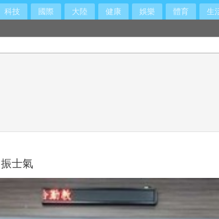
科技
國際
大陸
健康
娛樂
體育
生
力振士氣