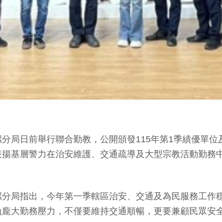
分局日前舉行聯合勤教，公開頒發115年第1季績優單
表揚基層警力在治安維護、交通疏導及大型宗教活動勤務
螺分局指出，今年第一季轄區治安、交通及為民服務工作
負龐大勤務壓力，不僅要維持交通順暢，更要兼顧民眾安