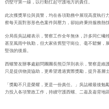
仍堅守第一線，以行動扛起守護地方的責任。
此次獲獎單位與員警，均在各項勤務中展現高度執行
察每天面對形形色色案件與壓力，卻始終秉持服務熱
分局長吳誌權表示，警察工作全年無休，許多同仁犧
甚至風雨中執勤，但大家依舊堅守崗位、毫不鬆懈，
堅強的後盾。
西螺警友辦事處顧問團團長熊亞萍則表示，警察是維
只是提供物資協助，更希望透過實際獎勵，提升基層
「獎勵不只是榮耀，更是一份責任。」吳誌權最後勉
力投入各項警政工作，持續守護西螺、二崙及崙背地