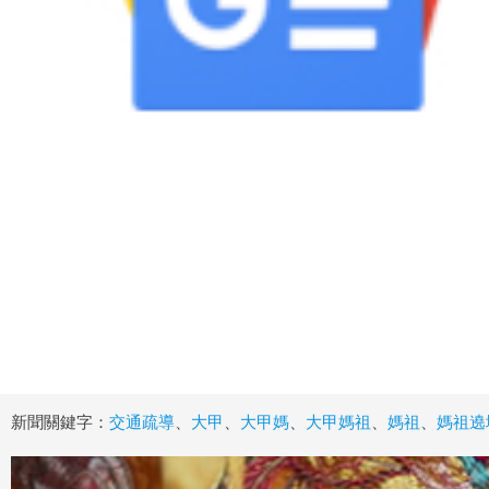
新聞關鍵字：
交通疏導
、
大甲
、
大甲媽
、
大甲媽祖
、
媽祖
、
媽祖遶