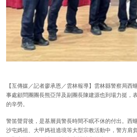
【互傳媒／記者廖承恩／雲林報導】雲林縣警察局西螺
事處顧問團團長熊亞萍及副團長陳建源也到場力挺，
的辛勞。
警笛聲背後，是基層員警長時間不眠不休的付出。西
沙屯媽祖、大甲媽祖遶境等大型宗教活動中，警方肩