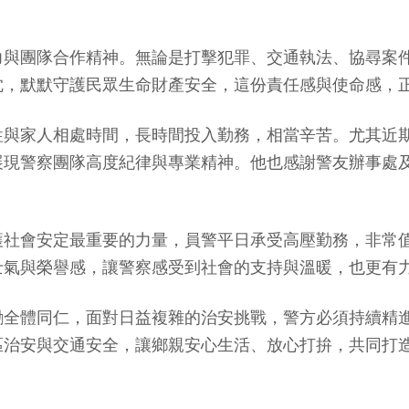
力與團隊合作精神。無論是打擊犯罪、交通執法、協尋案
忱，默默守護民眾生命財產安全，這份責任感與使命感，
牲與家人相處時間，長時間投入勤務，相當辛苦。尤其近
展現警察團隊高度紀律與專業精神。他也感謝警友辦事處
護社會安定最重要的力量，員警平日承受高壓勤務，非常
士氣與榮譽感，讓警察感受到社會的支持與溫暖，也更有
勵全體同仁，面對日益複雜的治安挑戰，警方必須持續精
區治安與交通安全，讓鄉親安心生活、放心打拚，共同打