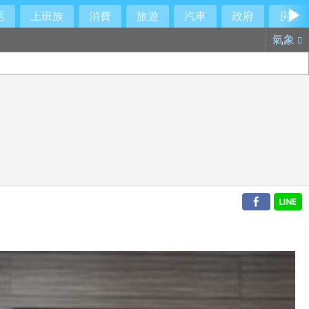
活
上班族
消費
旅遊
汽車
政府
房產
氣象