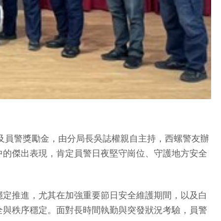
位及員警獎勵金，由分局長吳誌權親自主持，西螺警友辦
中的傑出表現，肯定員警日夜堅守崗位、守護地方安全
穩定推進，尤其在加強重要節日安全維護期間，以及白
全與秩序穩定。面對長時間執勤與突發狀況考驗，員警