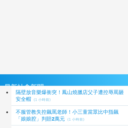
最新社會新聞
隔壁放音樂爆衝突！鳳山燒臘店父子遭控辱罵砸
安全帽
(1 小時前)
不服管教失控飆罵老師！小三童當眾比中指飆
「娘娘腔」判賠2萬元
(1 小時前)