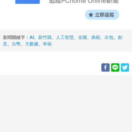
新聞關鍵字：
AI
、
新竹縣
、
人工智慧
、
全國
、
典範
、
出包
、
創
意
、
台幣
、
大數據
、
幸福