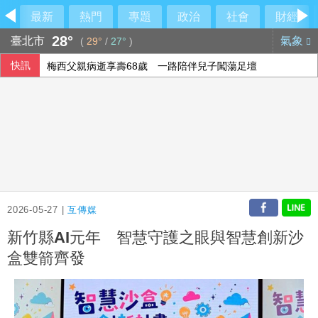
最新
熱門
專題
政治
社會
財經
28°
臺北市
氣象
(
29°
/
27°
)
快訊
梅西父親病逝享壽68歲 一路陪伴兒子闖蕩足壇
2026-05-27 |
互傳媒
新竹縣AI元年 智慧守護之眼與智慧創新沙
盒雙箭齊發