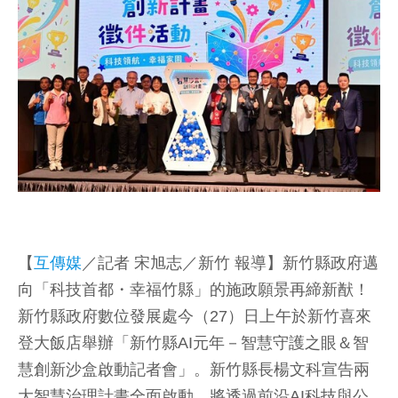
【
互傳媒
／記者 宋旭志／新竹 報導】新竹縣政府邁
向「科技首都・幸福竹縣」的施政願景再締新猷！
新竹縣政府數位發展處今（27）日上午於新竹喜來
登大飯店舉辦「新竹縣AI元年－智慧守護之眼＆智
慧創新沙盒啟動記者會」。新竹縣長楊文科宣告兩
大智慧治理計畫全面啟動，將透過前沿AI科技與公