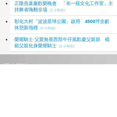
正隆燕巢廠歡樂晚會 「布一樣文化工作室」主
持舞者嗨翻全場
(1 小時前)
彰化大村「波波星球公園」啟用 4500坪全齡
休憩新地標
(2 小時前)
榮耀騎士 父愛無畏西部牛仔風歡慶父親節 模
範父親化身榮耀騎士
(2 小時前)
延伸閱讀
串聯雲端與情感陪伴 高齡照護讓科技有溫度
8
小時前
日本防衛預算有望創新高 擬編列8.9兆日圓
13
小時前
詐團律師破壞監控手環逃中國 海巡溯源瓦解偷
渡集團逮6人
17 小時前