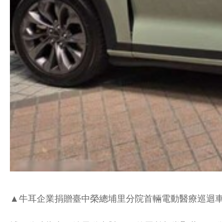
▲牛耳企業捐贈臺中榮總埔里分院首輛電動醫療巡迴