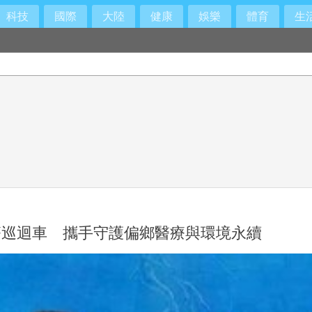
科技
國際
大陸
健康
娛樂
體育
生
熟
療巡迴車 攜手守護偏鄉醫療與環境永續