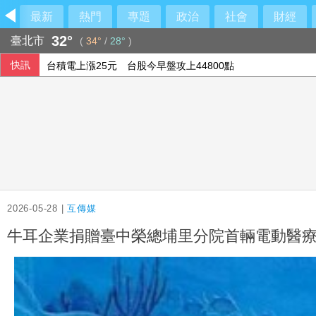
最新
熱門
專題
政治
社會
財經
32°
台積電上漲25元 台股今早盤攻上44800點
臺北市
(
34°
/
28°
)
快訊
台積電走揚 台股開高漲逾430點突破44800點
國小生腋下飄異味恐是狐臭？醫：若伴青春期徵象應評估性早
香港反送中爆發多年後 再有大學學生會解散
2026-05-28 |
互傳媒
牛耳企業捐贈臺中榮總埔里分院首輛電動醫