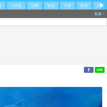
活
上班族
消費
旅遊
汽車
政府
房產
氣象