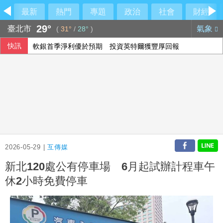
最新
熱門
專題
政治
社會
財經
29°
臺北市
氣象
(
31°
/
28°
)
快訊
軟銀首季淨利優於預期 投資英特爾獲豐厚回報
15家銀行、60多行員涉收地政士回扣 金管會祭專案金檢最重
高希均90歲辭世 夥伴王力行給員工公開信、朱立倫也發文悼
威力彩第115063期 頭獎槓龜
2026-05-29 |
互傳媒
新北120處公有停車場 6月起試辦計程車午
休2小時免費停車