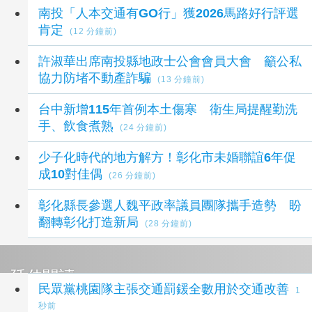
最新社會新聞
南投「人本交通有GO行」獲2026馬路好行評選
肯定
(12 分鐘前)
許淑華出席南投縣地政士公會會員大會 籲公私
協力防堵不動產詐騙
(13 分鐘前)
台中新增115年首例本土傷寒 衛生局提醒勤洗
手、飲食煮熟
(24 分鐘前)
少子化時代的地方解方！彰化市未婚聯誼6年促
成10對佳偶
(26 分鐘前)
彰化縣長參選人魏平政率議員團隊攜手造勢 盼
翻轉彰化打造新局
(28 分鐘前)
延伸閱讀
民眾黨桃園隊主張交通罰鍰全數用於交通改善
1
秒前