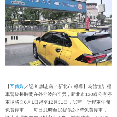
【
互傳媒
／記者 謝忠義／新北市 報導】為體恤計程
車駕駛長時間在外奔波的辛勞，新北市120處公有停
車場將自6月1日起至12月31日，試辦「計程車午間
免費停車」，每日11時至13提供2小時免費停車，