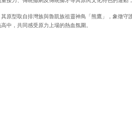
負重接力、傳統撒網及傳統擲矛等具原民文化特色的運動
，其原型取自排灣族與魯凱族祖靈神鳥「熊鷹」，象徵守
義高中，共同感受原力上場的熱血氛圍。