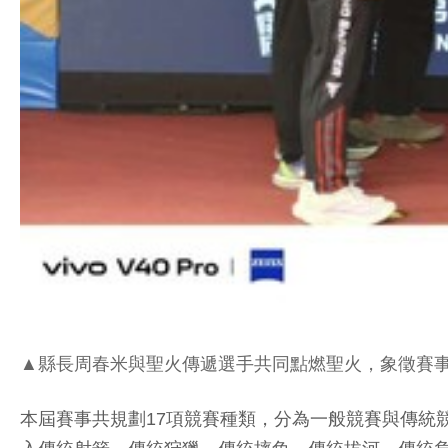
▲縣長周春米與聖火傳遞選手共同點燃聖火，象徵賽
本屆賽事共規劃17項競賽種類，分為一般競賽與傳統