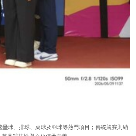
速壘球、排球、桌球及羽球等熱門項目；傳統競賽則納