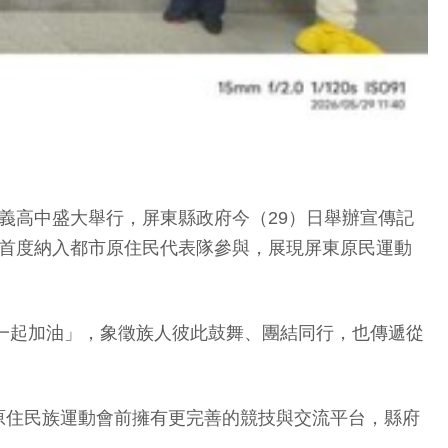
縣來義高中盛大舉行，屏東縣政府今（29）日舉辦宣傳記
更首度納入都市原住民代表隊參與，展現屏東原民運動
指「大家一起加油」，象徵族人彼此鼓舞、團結同行，也傳遞從
原住民族運動會前擁有更完善的競技與交流平台，縣府