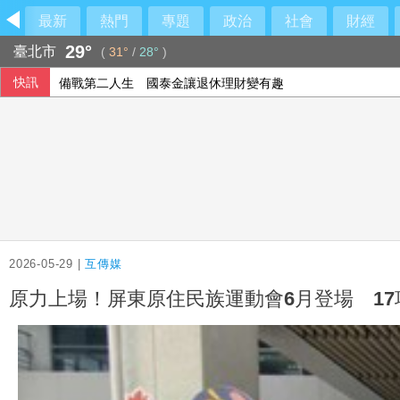
最新
熱門
專題
政治
社會
財經
29°
臺北市
(
31°
/
28°
)
快訊
備戰第二人生 國泰金讓退休理財變有趣
陳時中要藍白道歉 民眾黨反擊：別拿慈濟遭詐洗記憶
兒少未來帳戶法案函送府院 政院：逾越憲政
55歲女山友攀八大秀失聯 山區降雨搜救隊紮營尋人
2026-05-29 |
互傳媒
原力上場！屏東原住民族運動會6月登場 1