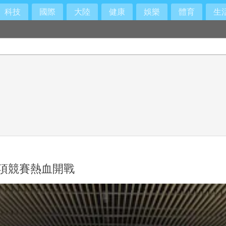
科技
國際
大陸
健康
娛樂
體育
生
7項競賽熱血開戰