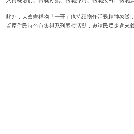
入傳統射箭、傳統狩獵、傳統摔角、傳統拔河、傳統
此外，大會吉祥物「一哥」也持續擔任活動精神象徵
置原住民特色市集與系列展演活動，邀請民眾走進來