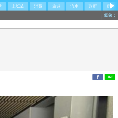
活
上班族
消費
旅遊
汽車
政府
房產
氣象