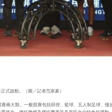
事正式啟動。（圖／記者范家豪）
競賽兩大類。一般競賽包括田徑、籃球、五人制足球、慢