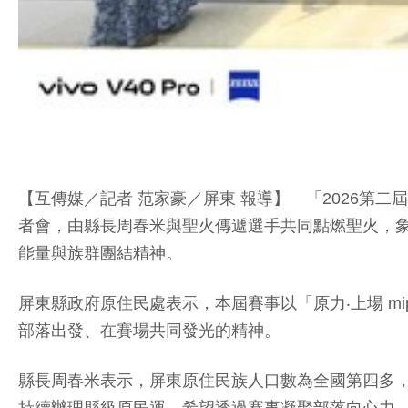
【互傳媒／記者 范家豪／屏東 報導】 「2026第
者會，由縣長周春米與聖火傳遞選手共同點燃聖火，
能量與族群團結精神。
屏東縣政府原住民處表示，本屆賽事以「原力‧上場 mip
部落出發、在賽場共同發光的精神。
縣長周春米表示，屏東原住民族人口數為全國第四多
持續辦理縣級原民運，希望透過賽事凝聚部落向心力