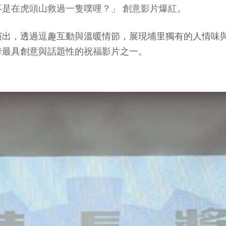
是在虎頭山救過一隻噗哩？」 創意影片爆紅。
演出，透過逗趣互動與溫暖情節，展現埔里獨有的人情味
季最具創意與話題性的祝福影片之一。