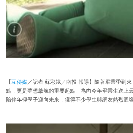
【
互傳媒
／記者 蘇彩娥／南投 報導】隨著畢業季到
點，更是夢想啟航的重要起點。為向今年畢業生送上
陪伴年輕學子迎向未來，獲得不少學生與網友熱烈迴