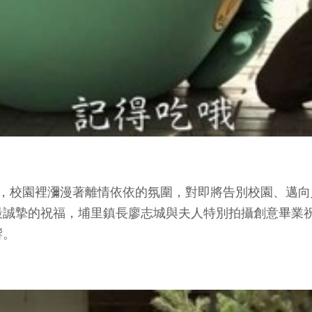
來，校園裡瀰漫著離情依依的氛圍，對即將告別校園、邁
最誠摯的祝福，埔里鎮長廖志城與夫人特別拍攝創意畢業
響。