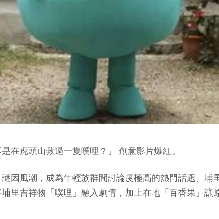
是在虎頭山救過一隻噗哩？」 創意影片爆紅。
」謎因風潮，成為年輕族群間討論度極高的熱門話題。埔
將埔里吉祥物「噗哩」融入劇情，加上在地「百香果」讓