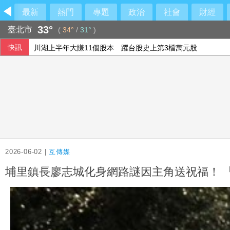
最新
熱門
專題
政治
社會
財經
33°
臺北市
(
34°
/
31°
)
川湖上半年大賺11個股本 躍台股史上第3檔萬元股
快訊
漢光42》宜蘭部隊夜間急馳西部 第一視角曝
橋頭區工安意外釀1死 高雄市府勒令停工、移送偵辦
社宅文宣內藏「中國五星旗國徽」 台中市府認AI審查疏失致
2026-06-02 |
互傳媒
埔里鎮長廖志城化身網路謎因主角送祝福！ 