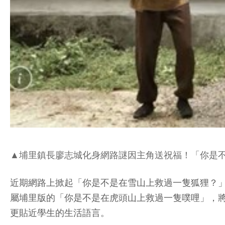
▲埔里鎮長廖志城化身網路謎因主角送祝福！「你是不
近期網路上掀起「你是不是在雪山上救過一隻狐狸？
屬埔里版的「你是不是在虎頭山上救過一隻噗哩」，
更貼近學生的生活語言。