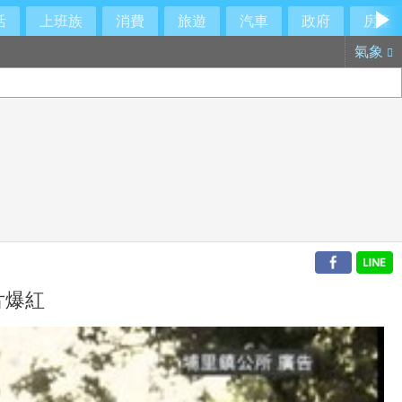
活
上班族
消費
旅遊
汽車
政府
房產
氣象
片爆紅