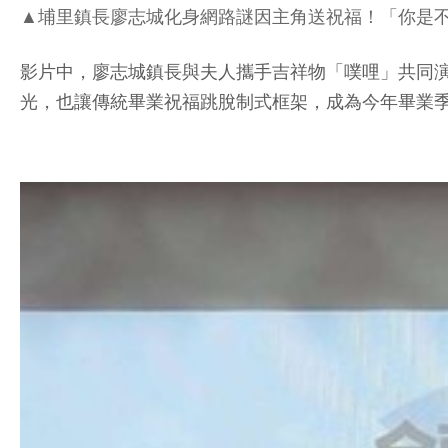
▲埔里鎮長廖志城化身網路謎因主角送祝福！「你是不
影片中，廖志城鎮長與夫人攜手吉祥物「噗哩」共同
光，也讓傳統畢業祝福跳脫制式框架，成為今年畢業