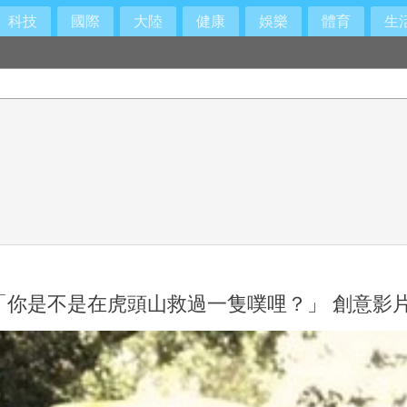
科技
國際
大陸
健康
娛樂
體育
生
歉
「你是不是在虎頭山救過一隻噗哩？」 創意影