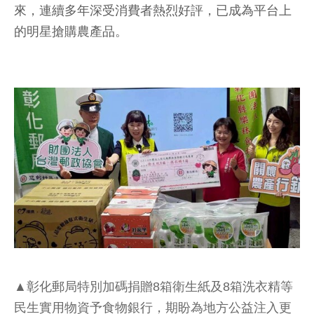
來，連續多年深受消費者熱烈好評，已成為平台上
的明星搶購農產品。
▲彰化郵局特別加碼捐贈8箱衛生紙及8箱洗衣精等
民生實用物資予食物銀行，期盼為地方公益注入更