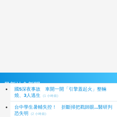
最新社會新聞
國5深夜事故 車開一開「引擎蓋起火」整輛
燒、3人逃生
(1 小時前)
台中學生暑輔失控！ 折斷掃把戳師眼...醫研判
恐失明
(2 小時前)