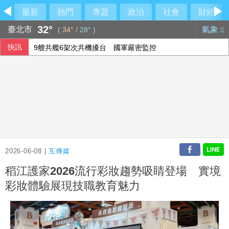
最新
熱門
專題
政治
社會
財經
32°
臺北市
氣象
(
34°
/
28°
)
快訊
9艘共艦6架次共機擾台 國軍嚴密監控
東發號慘被出征「塗掉簽名」 沈伯洋贊成
傳陸客在港投保收益需繳稅 香港保險股受衝擊
台股早盤跌逾500點 權值股漲跌互見
2026-06-08 |
互傳媒
稻江護家2026流行彩妝趨勢吸睛登場 實境
彩妝體驗展現技職教育魅力