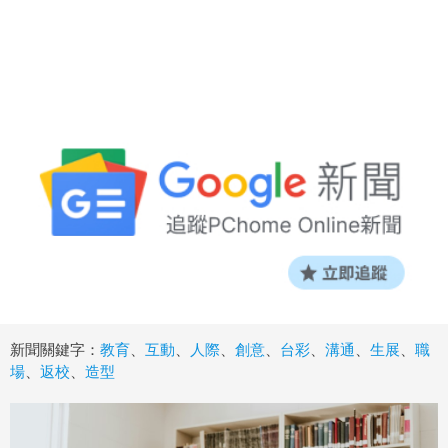
新聞關鍵字：
教育
、
互動
、
人際
、
創意
、
台彩
、
溝通
、
生展
、
職
場
、
返校
、
造型