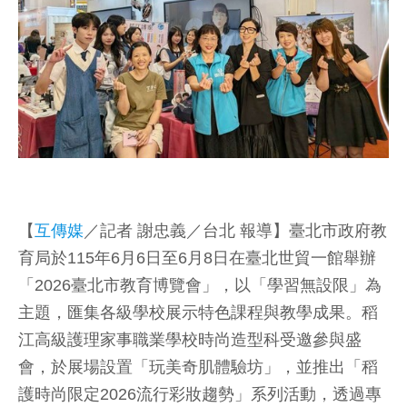
【
互傳媒
／記者 謝忠義／台北 報導】臺北市政府教
育局於115年6月6日至6月8日在臺北世貿一館舉辦
「2026臺北市教育博覽會」，以「學習無設限」為
主題，匯集各級學校展示特色課程與教學成果。稻
江高級護理家事職業學校時尚造型科受邀參與盛
會，於展場設置「玩美奇肌體驗坊」，並推出「稻
護時尚限定2026流行彩妝趨勢」系列活動，透過專