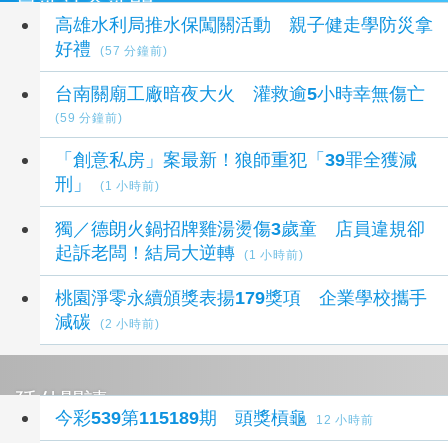
最新社會新聞
高雄水利局推水保闖關活動 親子健走學防災拿
好禮
(57 分鐘前)
台南關廟工廠暗夜大火 灌救逾5小時幸無傷亡
(59 分鐘前)
「創意私房」案最新！狼師重犯「39罪全獲減
刑」
(1 小時前)
獨／德朗火鍋招牌雞湯燙傷3歲童 店員違規卻
起訴老闆！結局大逆轉
(1 小時前)
桃園淨零永續頒獎表揚179獎項 企業學校攜手
減碳
(2 小時前)
延伸閱讀
今彩539第115189期 頭獎槓龜
12 小時前