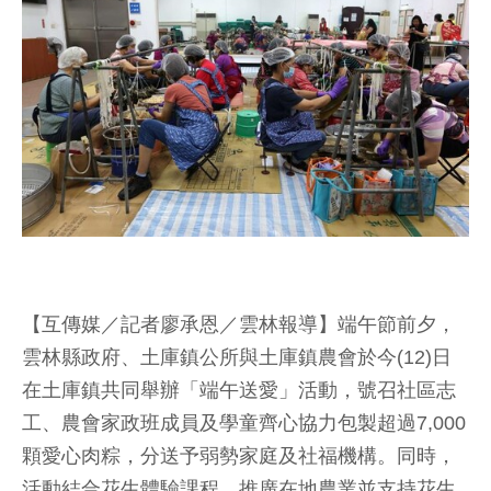
【互傳媒／記者廖承恩／雲林報導】端午節前夕，
雲林縣政府、土庫鎮公所與土庫鎮農會於今(12)日
在土庫鎮共同舉辦「端午送愛」活動，號召社區志
工、農會家政班成員及學童齊心協力包製超過7,000
顆愛心肉粽，分送予弱勢家庭及社福機構。同時，
活動結合花生體驗課程，推廣在地農業並支持花生