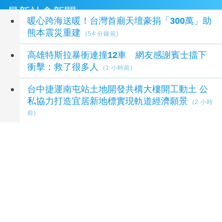
最新社會新聞
暖心跨海送暖！台灣首廟天壇豪捐「300萬」助
熊本震災重建
(54 分鐘前)
高雄特斯拉暴衝連撞12車 網友感謝賓士擋下
衝擊：救了很多人
(1 小時前)
台中捷運南屯站土地開發共構大樓開工動土 公
私協力打造宜居新地標實現軌道經濟願景
(2 小時
前)
南港LaLaport施工鷹架倒塌1人送醫！3櫃位暫
停營業 北市開罰30萬元
(3 小時前)
馬斯克寶典：從顛覆矽谷到打造太空帝國，讀懂
全球首富20年極限思維【繁中版限定收錄：給
讀者的手寫寄語印簽】
(3 小時前)