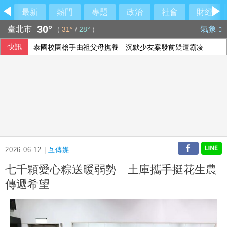
最新
熱門
專題
政治
社會
財經
30°
臺北市
氣象
(
31°
/
28°
)
快訊
泰國校園槍手由祖父母撫養 沉默少友案發前疑遭霸凌
2026-06-12 |
互傳媒
七千顆愛心粽送暖弱勢 土庫攜手挺花生農
傳遞希望