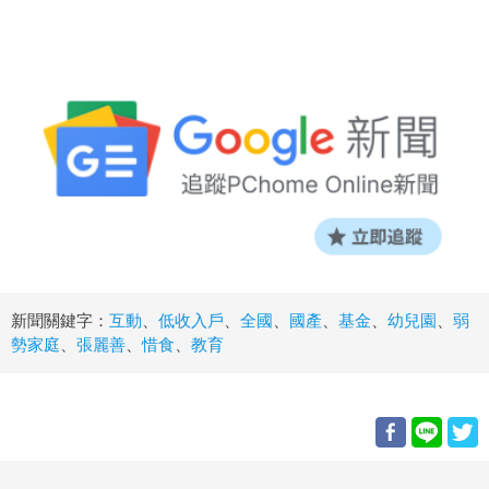
新聞關鍵字：
互動
、
低收入戶
、
全國
、
國產
、
基金
、
幼兒園
、
弱
勢家庭
、
張麗善
、
惜食
、
教育