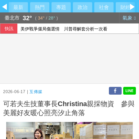
最新
熱門
專題
政治
社會
財經
32°
臺北市
氣象
(
34°
/
28°
)
快訊
美伊戰爭僵局傷選情 川普尋解套分析一次看
前香港民主黨成員涂謹申離港赴英 與家人團聚
川普與科技業關係惹議 AI代理失控後遭兩黨共同批評
7月CPI年增率2.54%連3月破通膨警戒線 雞蛋漲幅近10%
2026-06-17 |
互傳媒
可若夫生技董事長Christina親採物資 參與
美麗好友暖心照亮汐止角落