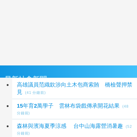
最新社會新聞
高雄議員范織欽涉向土木包商索賄 橋檢聲押禁
見
(41 分鐘前)
​​​15年育2萬學子 雲林布袋戲傳承開花結果
(48
分鐘前)
森林與濱海夏季涼感 台中山海露營消暑趣
(52
分鐘前)