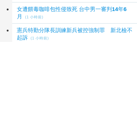
女遭餵毒咖啡包性侵致死 台中男一審判14年6
月
(1 小時前)
憲兵特勤分隊長訓練新兵被控強制罪 新北檢不
起訴
(1 小時前)
延伸閱讀
mNGS 次世代基因定序如何改變感染症診斷？
從「猜病原」走向精準治療的新工具
1 秒前
中化生1H營收年增24% EPS 2.39元
9 小時前
晨暉H1營收、獲利齊揚 WGN併入綜效啟動
9 小
時前
義守大學勇奪綠點子國際發明競賽六項大獎 AI
智慧醫療結合無人機技術 展現跨域研發實力
13
小時前