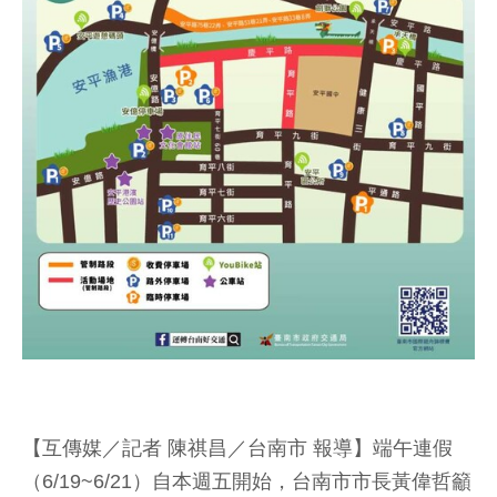
【互傳媒／記者 陳祺昌／台南市 報導】端午連假
（6/19~6/21）自本週五開始，台南市市長黃偉哲籲