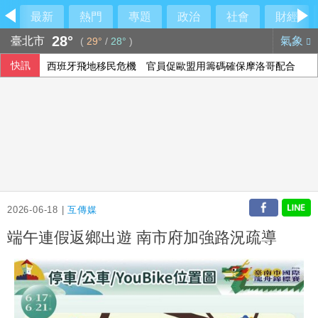
最新
熱門
專題
政治
社會
財經
28°
臺北市
氣象
(
29°
/
28°
)
快訊
西班牙飛地移民危機 官員促歐盟用籌碼確保摩洛哥配合
2026-06-18 |
互傳媒
端午連假返鄉出遊 南市府加強路況疏導