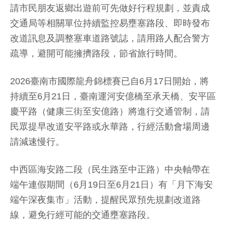
請市民朋友返鄉出遊前可先做好行程規劃，並責成
交通局等相關單位持續監控易壅塞路段、即時發布
改道訊息及調整塞車道路號誌，請用路人配合警方
疏導，避開可能擁擠路段，節省旅行時間。
2026臺南市國際龍舟錦標賽已自6月17日開始，將
持續至6月21日，臺南運河安億橋至承天橋、安平區
慶平路（健康三街至安億路）將進行交通管制，請
民眾提早改道安平路或永華路，行經活動會場周邊
請減速慢行。
中西區海安路二段（民生路至中正路）中央軸帶在
端午連假期間（6月19日至6月21日）有「月下海安
端午深夜集市」活動，提醒民眾預先規劃改道路
線，避免行經可能的交通壅塞路段。