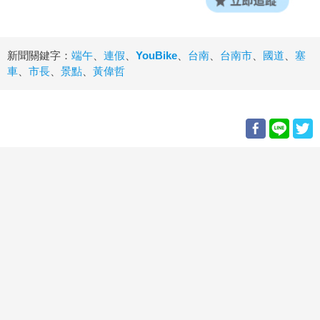
新聞關鍵字：
端午
、
連假
、
YouBike
、
台南
、
台南市
、
國道
、
塞
車
、
市長
、
景點
、
黃偉哲