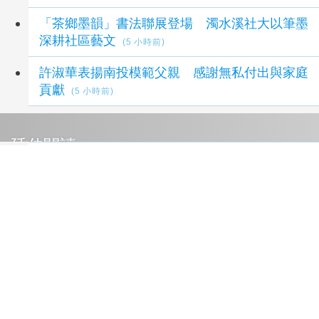
「茶鄉墨韻」書法聯展登場 濁水溪社大以筆墨
深耕社區藝文
(5 小時前)
許淑華表揚南投模範父親 感謝無私付出與家庭
貢獻
(5 小時前)
延伸閱讀
終結台糖分贓、蓋牌 去毒脫綠 還我食安
5 小時前
南投「人本交通有GO行」獲2026馬路好行評選
肯定
5 小時前
南市府推新住民就業服務計畫 29日辦理講座
暨職場參訪
6 小時前
燦坤3C家電「阿爸的願望」父親節檔期登場 全
館5折起
6 小時前