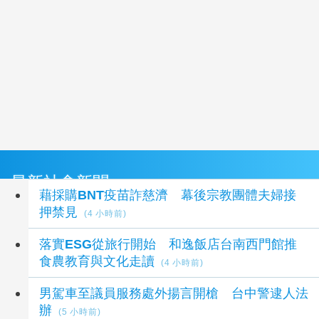
最新社會新聞
藉採購BNT疫苗詐慈濟 幕後宗教團體夫婦接
押禁見
(4 小時前)
落實ESG從旅行開始 和逸飯店台南西門館推
食農教育與文化走讀
(4 小時前)
男駕車至議員服務處外揚言開槍 台中警逮人法
辦
(5 小時前)