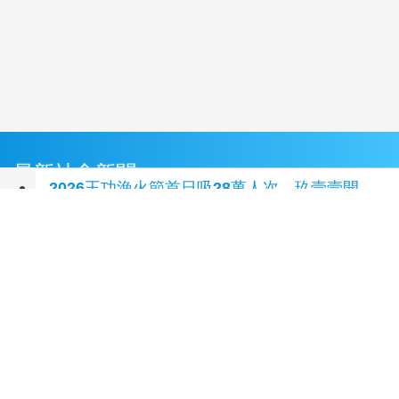
最新社會新聞
2026王功漁火節首日吸28萬人次 玖壹壹開
唱、8分鐘煙火秀嗨翻王功
(33 分鐘前)
打工領薪遭誘進投資坑 刑事局揭隱蔽性詐術
(33
分鐘前)
老翁忘記機車停哪 警耐心助找回
(40 分鐘前)
美智庫布魯金斯研究院訪台中 盧秀燕盼深化台
美夥伴關係
(51 分鐘前)