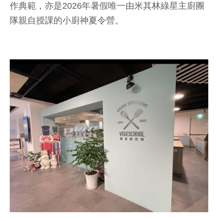
作典範，亦是2026年暑假唯一由米其林綠星主廚團
隊親自授課的小廚神夏令營。