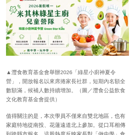
▲灃食教育基金會舉辦2026「綠星小廚神夏令
營」，開放報名以來席捲家長社群，短期內名額全
數額滿，候補人數持續增加。（圖／灃食公益飲食
文化教育基金會提供）
值得關注的是，本次學員不僅來自雙北地區，也有
家庭特地從南投、花蓮遠道北上參加。從口耳相傳
到跨縣市報名，這股熱度反映家長對「做中學」食