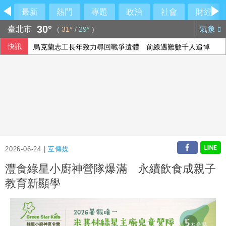
最新
熱門
專題
政治
社會
財經
30°
臺北市
氣象
(
31°
/
29°
)
快訊
烏克蘭志工長年致力尋回戰爭遺體 前線遇難數千人追悼
裴倫德：IPAC拒反中標籤 各國議會逐漸認清中共樣貌
藍白提前布局2028？黃國昌率白委挺江啟臣 盧秀燕喊：未
印尼野火延燒近1週 當局關閉爪哇島國家公園
2026-06-24 |
互傳媒
灃食綠星小廚神營隊爆滿 永續飲食成親子
教育新顯學