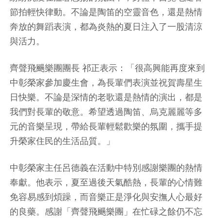
節拍輕快律動。不論是陶笛的空靈音色，還是熱情
奔放的舞蹈表演，都為炎熱的夏日注入了一股清涼
與活力。
齊聲飛颺樂團團長 祁正表示：「很高興能再度來到
中彰榮家參加慶生會，為長輩們表演並祝賀壽星生
日快樂。不論是深情的老歌還是熱情的演出，都是
我們對長輩的敬意。希望透過陶笛、烏克麗麗等多
元的音樂呈現，帶給長輩輕鬆歡樂的氛圍，攜手提
升榮家住民的生活品質。」
中彰榮家主任呂德義在活動中特別感謝樂團的熱情
奉獻。他表示，夏至過後天氣酷熱，長輩的心情難
免容易感到煩躁，而音樂正是淨化與安撫人心最好
的良藥。感謝「齊聲飛颺樂團」在忙碌之餘仍不忘