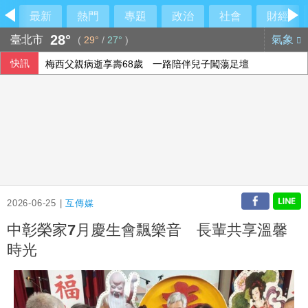
最新
熱門
專題
政治
社會
財經
28°
臺北市
氣象
(
29°
/
27°
)
快訊
梅西父親病逝享壽68歲 一路陪伴兒子闖蕩足壇
2026-06-25 |
互傳媒
中彰榮家7月慶生會飄樂音 長輩共享溫馨
時光