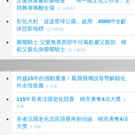
正隆燕巢廠歡樂晚會 「布一樣文化工作室」主
持舞者嗨翻全場
(1 小時前)
彰化大村「波波星球公園」啟用 4500坪全齡
休憩新地標
(2 小時前)
榮耀騎士 父愛無畏西部牛仔風歡慶父親節 模
範父親化身榮耀騎士
(2 小時前)
延伸閱讀
跨越15年的感動重逢！鳳飛飛傳說母帶解鎖化
作永恆收藏
4 天前
115年長者活躍老化競賽 桃市勇奪4項大獎
5
天前
長者活躍老化北區競賽再創佳績 桃市勇奪4項
大獎
5 天前