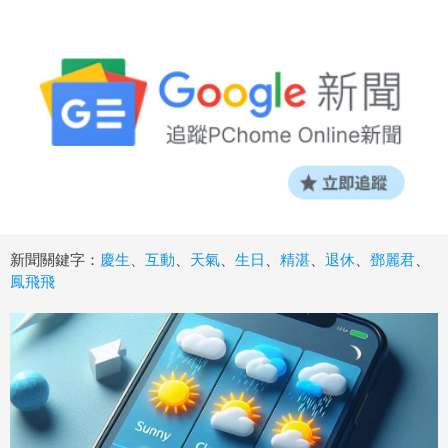
新聞關鍵字：
慶生
、
互動
、
天氣
、
生日
、
精湛
、
退休
、
鄧麗君
、
鳳飛飛