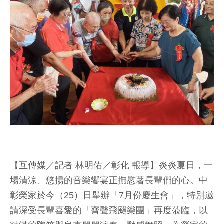
【互傳媒／記者 林明佑／彰化 報導】炎炎夏日，一
場清涼、悠揚的音樂饗宴正撫慰著長輩們的心。中
彰榮家於今（25）日舉辦「7月份慶生會」，特別邀
請深受長輩喜愛的「齊聲飛颺樂團」再度蒞臨，以