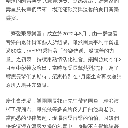
精湛的陶笛與烏克麗麗演奏、動感舞蹈，為榮家的
壽星及長輩們帶來一場充滿歡笑與溫馨的夏日音樂
盛宴。
「齊聲飛颺樂團」成立於2022年8月，由一群熱愛
音樂的退休街頭藝人所組成。雖然團員平均年齡超
過60歲，但他們秉持著「音樂傳遞、發揮善的力
量」之初衷，持續用熱情活化社會。樂團曾於今年2
月至中彰榮家演出，當時深受長輩熱烈好評，為了
響應長輩們的期待，榮家特別在7月慶生會再次邀請
原班人馬共襄盛舉。
慶生會現場，樂團團長祁正先生帶領團員，精彩演
繹了鄧麗君、鳳飛飛等多首膾炙人口的經典老歌。
當熟悉的旋律響起，現場喜愛音樂的伯伯、阿姨們
紛紛沉浸在溫馨悠揚的氛圍中，身體不自覺地隨著