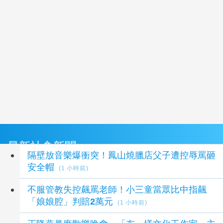
最新社會新聞
隔壁放音樂爆衝突！鳳山燒臘店父子遭控辱罵砸
安全帽
(1 小時前)
不服管教失控飆罵老師！小三童當眾比中指飆
「娘娘腔」判賠2萬元
(1 小時前)