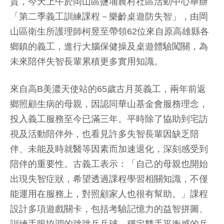
質，今天上午於岡山區鹽埔農村社區活動中心舉辦
「第二季義工訓練課程－樂齡桌遊防失智」，由岡
山區衛生所護理師柯昱至帶領62位來自原高雄縣各
鄉鎮的義工，進行大腦保健操及桌遊體驗闖關，為
未來陪伴失智長輩累積更多實用知識。
來自高B美濃天使站的65歲古月英義工，兩年前返
鄉照顧生病的母親，因認同華山基金會服務理念，
投入義工服務至今已滿三年。平時除了協助到宅訪
視及活動陪伴外，也看見許多失智長輩因缺乏陪
伴、未能及時就醫等因素而加速退化，深刻感受到
陪伴的重要性。古義工表示：「自己的母親也開始
出現失智症狀，希望透過課程學習相關知識，不僅
能運用在服務上，對照顧家人也很有幫助。」課程
設計多項遊戲關卡，包括考驗記憶力的益智拼圖、
訓練手眼協調的跳跳乒乓球，穩定雙手平衡感的乒