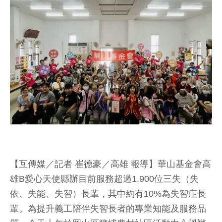
【互傳媒／記者 崔德豪／高雄 報導】華山基金會高
雄B愛心天使縣辦目前服務超過1,900位三失（失
依、失能、失智）長輩，其中約有10%為失智症長
輩。為提升義工陪伴失智長者的專業知能及服務品