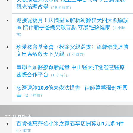
觀光治理改變
(48 分鐘前)
迎接寵物月！法國皇家解析幼齡貓犬四大照顧誤
區 陪伴新手爸媽突破盲點 守護毛孩健康
(1 小時
前)
珍愛教育基金會〈模範父親選拔〉溫馨頒獎連勝
文出席致敬天下父親
(1 小時前)
串聯台加醫療創新能量 中山醫大打造智慧醫療
國際合作平台
(1 小時前)
慈濟遭詐10.6億未依法提告 律師梁䕒璟剖析原
由
(2 小時前)
延伸閱讀
百貨優惠齊發小米之家義享店開幕加1元多1件
6 小時前