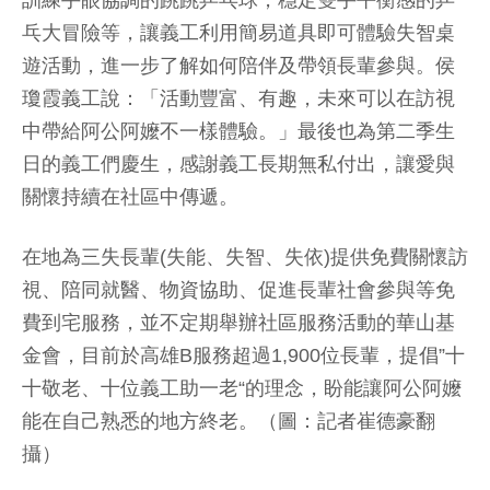
乓大冒險等，讓義工利用簡易道具即可體驗失智桌
遊活動，進一步了解如何陪伴及帶領長輩參與。侯
瓊霞義工說：「活動豐富、有趣，未來可以在訪視
中帶給阿公阿嬤不一樣體驗。」最後也為第二季生
日的義工們慶生，感謝義工長期無私付出，讓愛與
關懷持續在社區中傳遞。
在地為三失長輩(失能、失智、失依)提供免費關懷訪
視、陪同就醫、物資協助、促進長輩社會參與等免
費到宅服務，並不定期舉辦社區服務活動的華山基
金會，目前於高雄B服務超過1,900位長輩，提倡”十
十敬老、十位義工助一老“的理念，盼能讓阿公阿嬤
能在自己熟悉的地方終老。（圖：記者崔德豪翻
攝）