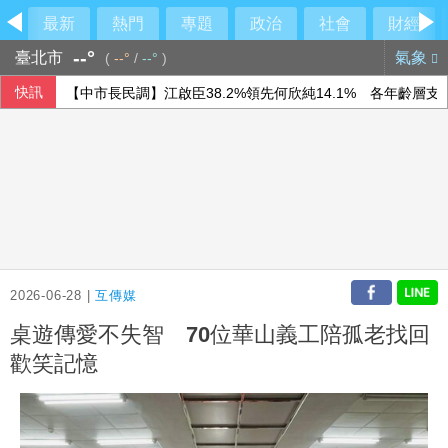
最新
熱門
專題
政治
社會
財經
--°
臺北市
氣象
(
--°
/
--°
)
快訊
【中市長民調】江啟臣38.2%領先何欣純14.1% 各年齡層
隊友罕見給援護 布雷克：告訴自己不要搞砸
時人：「蜘蛛人」湯姆霍蘭德與辛蒂亞已辦派對慶祝結婚
2026-06-28 |
互傳媒
桌遊傳愛不失智 70位華山義工陪孤老找回
歡笑記憶