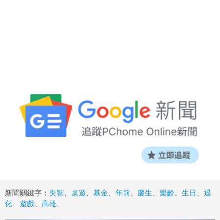
新聞關鍵字：
失智
、
桌遊
、
基金
、
年前
、
慶生
、
樂齡
、
生日
、
退
化
、
遊戲
、
高雄