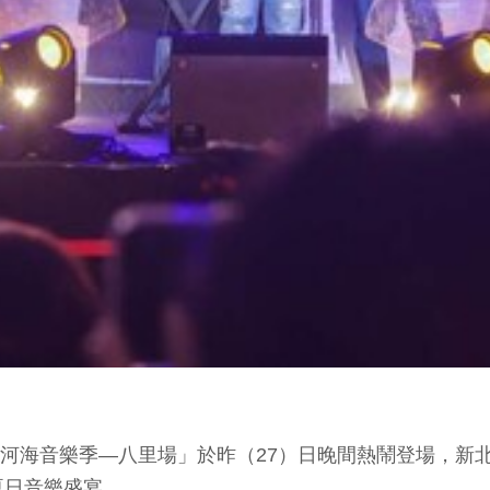
北市河海音樂季—八里場」於昨（27）日晚間熱鬧登場，
夏日音樂盛宴。