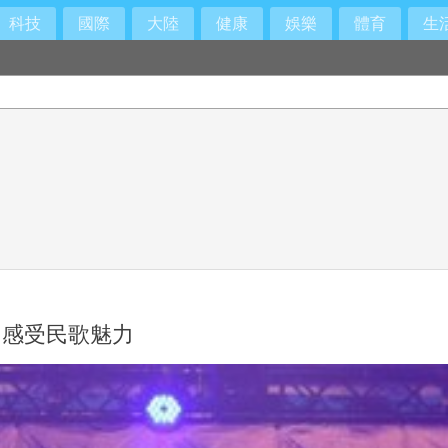
科技
國際
大陸
健康
娛樂
體育
生
治療方式
而是「這個」錯覺
同感受民歌魅力