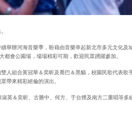
出。
續舉辦河海音樂季，盼藉由音樂串起新北市多元文化及城
北大都會公園場，場場精彩可期，歡迎民眾踴躍參加。
的雙人組合黃冠華＆奕昕及喬巴＆黑貓，校園民歌代表歌
觀眾帶來精彩絕倫的演出。
韓淑英＆奕昕、古勝中、何方、于台煙及南方二重唱等多