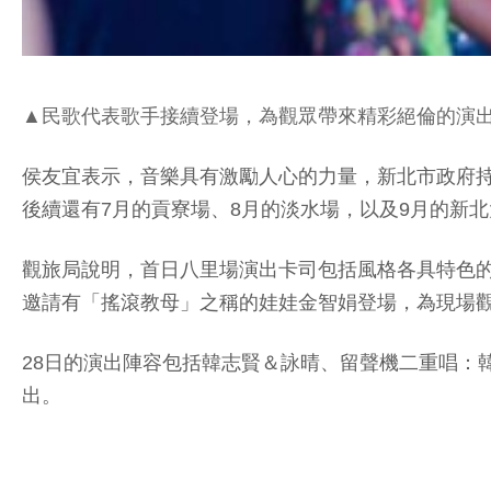
▲民歌代表歌手接續登場，為觀眾帶來精彩絕倫的演
侯友宜表示，音樂具有激勵人心的力量，新北市政府持
後續還有7月的貢寮場、8月的淡水場，以及9月的新
觀旅局說明，首日八里場演出卡司包括風格各具特色
邀請有「搖滾教母」之稱的娃娃金智娟登場，為現場
28日的演出陣容包括韓志賢＆詠晴、留聲機二重唱：
出。