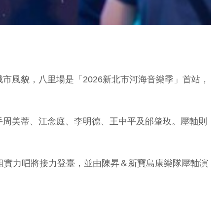
市風貌，八里場是「2026新北市河海音樂季」首站，
手周美蒂、江念庭、李明德、王中平及邰肇玫。壓軸則
組實力唱將接力登臺，並由陳昇＆新寶島康樂隊壓軸演