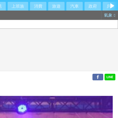
活
上班族
消費
旅遊
汽車
政府
房產
氣象