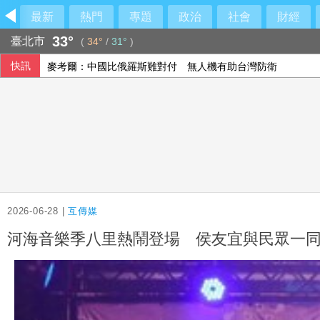
最新
熱門
專題
政治
社會
財經
33°
臺北市
(
34°
/
31°
)
快訊
咳一聲就漏尿？尿失禁是老化自然現象？醫揭：不同尿失禁的
王凱猝逝掀起睡眠健康高度關注！醫籲：最危險的不是熬夜，
台新、新光銀明年元旦合併 林維俊：業務發展更均衡
麥考爾：中國比俄羅斯難對付 無人機有助台灣防衛
2026-06-28 |
互傳媒
河海音樂季八里熱鬧登場 侯友宜與民眾一