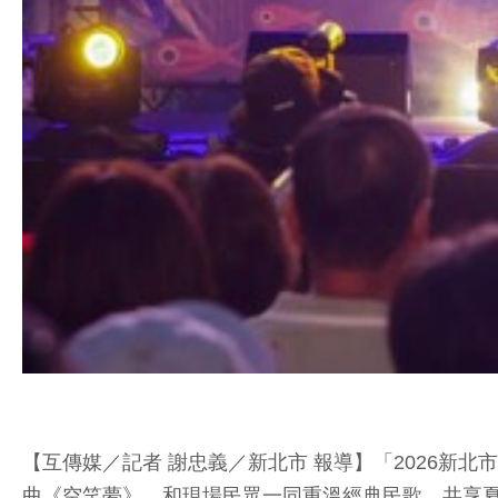
【互傳媒／記者 謝忠義／新北市 報導】「2026新
曲《空笑夢》，和現場民眾一同重溫經典民歌，共享