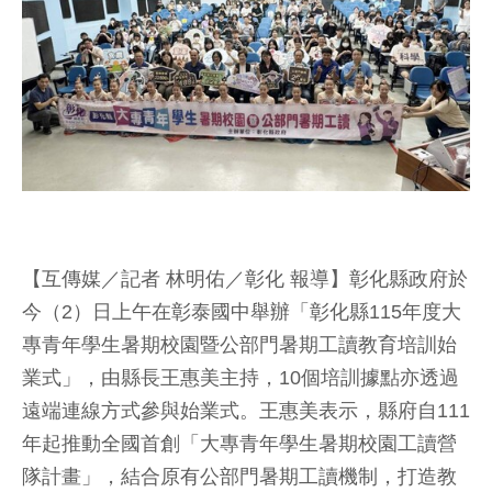
【互傳媒／記者 林明佑／彰化 報導】彰化縣政府於
今（2）日上午在彰泰國中舉辦「彰化縣115年度大
專青年學生暑期校園暨公部門暑期工讀教育培訓始
業式」，由縣長王惠美主持，10個培訓據點亦透過
遠端連線方式參與始業式。王惠美表示，縣府自111
年起推動全國首創「大專青年學生暑期校園工讀營
隊計畫」，結合原有公部門暑期工讀機制，打造教