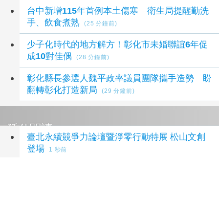
台中新增115年首例本土傷寒 衛生局提醒勤洗
手、飲食煮熟
(25 分鐘前)
少子化時代的地方解方！彰化市未婚聯誼6年促
成10對佳偶
(28 分鐘前)
彰化縣長參選人魏平政率議員團隊攜手造勢 盼
翻轉彰化打造新局
(29 分鐘前)
延伸閱讀
臺北永續競爭力論壇暨淨零行動特展 松山文創
登場
1 秒前
松山文創園區「夏日松一下」10天吸引45萬人
1 秒前
Kia智慧油電The new Stonic1-7月累計銷量創
歷史新高
1 秒前