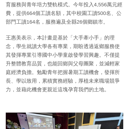
育服務與青年培力雙軌模式。今年投入4,556萬元經
費，提供664個工讀名額，其中校園工讀500名、公
部門工讀164名，服務遍及全縣26個鄉鎮市。
王惠美表示，本計畫是基於「大手牽小手」的理
念，學生就讀大學各有專業，期盼透過返鄉服務使
其發揮專業引導國中小學童啟發學習興趣。不僅提
升整體教育品質，也能回鄉與父母團聚，並減輕家
庭經濟負擔。勉勵青年把握暑期工讀機會，發揮所
長、學以致用，累積實務經驗，厚植未來職場競爭
力，並藉此機會更親近這塊孕育我們的土地。