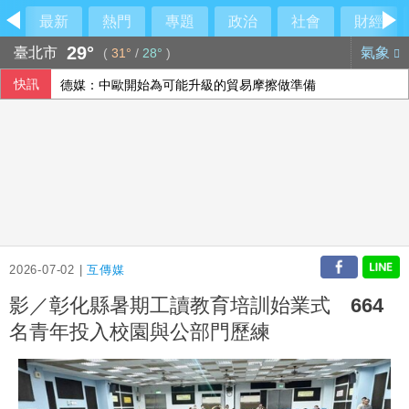
最新
熱門
專題
政治
社會
財經
29°
臺北市
氣象
(
31°
/
28°
)
快訊
德媒：中歐開始為可能升級的貿易摩擦做準備
設局詐騙慈濟10.6億 前彰化律師公會理事長陳昱瑄續押禁見
在野質疑NCC主秘協商預算 政院：委員全出缺所致
今彩539第115190期 頭獎3注中獎
2026-07-02 |
互傳媒
影／彰化縣暑期工讀教育培訓始業式 664
名青年投入校園與公部門歷練