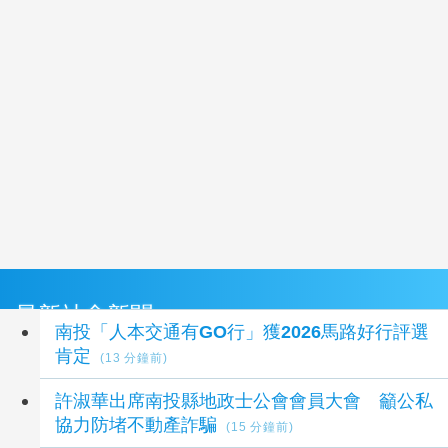
最新社會新聞
南投「人本交通有GO行」獲2026馬路好行評選
肯定
(13 分鐘前)
許淑華出席南投縣地政士公會會員大會 籲公私
協力防堵不動產詐騙
(15 分鐘前)