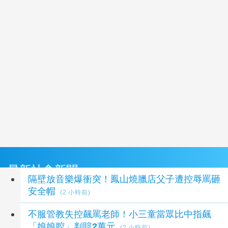
最新社會新聞
隔壁放音樂爆衝突！鳳山燒臘店父子遭控辱罵砸
安全帽
(2 小時前)
不服管教失控飆罵老師！小三童當眾比中指飆
「娘娘腔」判賠2萬元
(2 小時前)