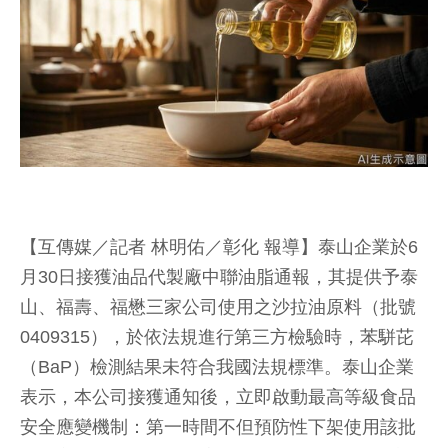
【互傳媒／記者 林明佑／彰化 報導】泰山企業於6
月30日接獲油品代製廠中聯油脂通報，其提供予泰
山、福壽、福懋三家公司使用之沙拉油原料（批號
0409315），於依法規進行第三方檢驗時，苯駢芘
（BaP）檢測結果未符合我國法規標準。泰山企業
表示，本公司接獲通知後，立即啟動最高等級食品
安全應變機制：第一時間不但預防性下架使用該批