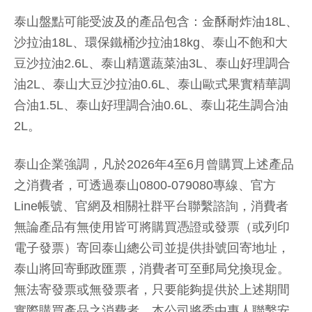
泰山盤點可能受波及的產品包含：金酥耐炸油18L、
沙拉油18L、環保鐵桶沙拉油18kg、泰山不飽和大
豆沙拉油2.6L、泰山精選蔬菜油3L、泰山好理調合
油2L、泰山大豆沙拉油0.6L、泰山歐式果實精華調
合油1.5L、泰山好理調合油0.6L、泰山花生調合油
2L。
泰山企業強調，凡於2026年4至6月曾購買上述產品
之消費者，可透過泰山0800-079080專線、官方
Line帳號、官網及相關社群平台聯繫諮詢，消費者
無論產品有無使用皆可將購買憑證或發票（或列印
電子發票）寄回泰山總公司並提供掛號回寄地址，
泰山將回寄郵政匯票，消費者可至郵局兌換現金。
無法寄發票或無發票者，只要能夠提供於上述期間
實際購買產品之消費者，本公司將委由專人聯繫安