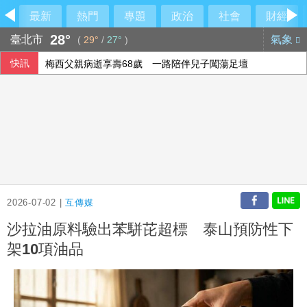
最新
熱門
專題
政治
社會
財經
28°
臺北市
氣象
(
29°
/
27°
)
快訊
梅西父親病逝享壽68歲 一路陪伴兒子闖蕩足壇
2026-07-02 |
互傳媒
沙拉油原料驗出苯駢芘超標 泰山預防性下
架10項油品