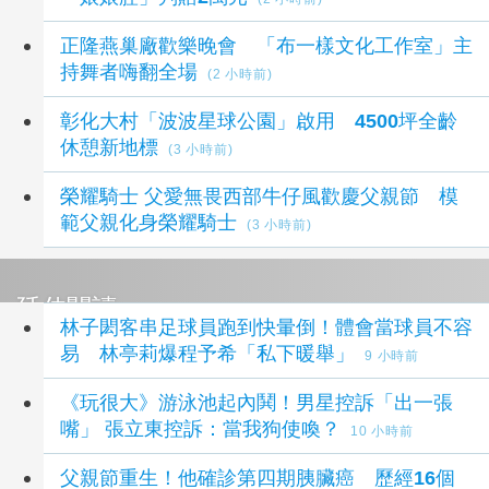
正隆燕巢廠歡樂晚會 「布一樣文化工作室」主
持舞者嗨翻全場
(2 小時前)
彰化大村「波波星球公園」啟用 4500坪全齡
休憩新地標
(3 小時前)
榮耀騎士 父愛無畏西部牛仔風歡慶父親節 模
範父親化身榮耀騎士
(3 小時前)
延伸閱讀
林子閎客串足球員跑到快暈倒！體會當球員不容
易 林亭莉爆程予希「私下暖舉」
9 小時前
《玩很大》游泳池起內鬨！男星控訴「出一張
嘴」 張立東控訴：當我狗使喚？
10 小時前
父親節重生！他確診第四期胰臟癌 歷經16個