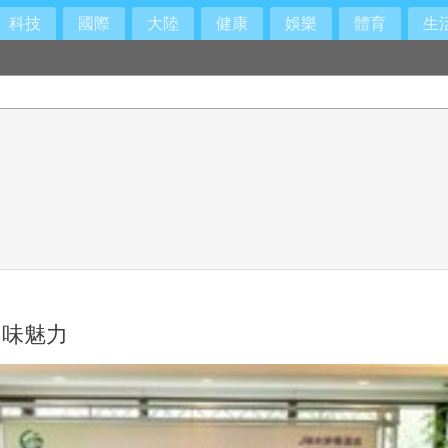
科技
國際
大陸
健康
娛樂
體育
生
旬味魅力