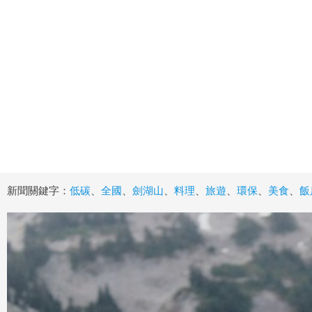
新聞關鍵字：
低碳
、
全國
、
劍湖山
、
料理
、
旅遊
、
環保
、
美食
、
飯