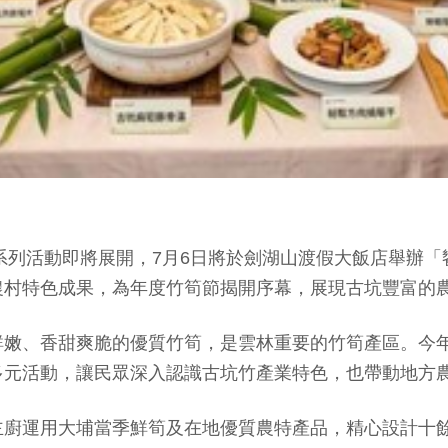
節系列活動即將展開，7月6日將於劍湖山渡假大飯店舉辦
農村特色成果，為年度竹筍節揭開序幕，展現古坑豐富的
鮮嫩、香甜爽脆的優質竹筍，是雲林重要的竹筍產區。今
多元活動，讓民眾深入認識古坑竹產業特色，也帶動地方
主廚運用大埔當季鮮筍及在地優質農特產品，精心設計十