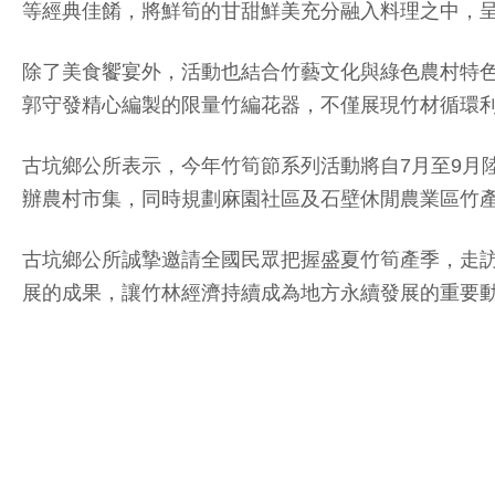
等經典佳餚，將鮮筍的甘甜鮮美充分融入料理之中，
除了美食饗宴外，活動也結合竹藝文化與綠色農村特
郭守發精心編製的限量竹編花器，不僅展現竹材循環
古坑鄉公所表示，今年竹筍節系列活動將自7月至9月陸
辦農村市集，同時規劃麻園社區及石壁休閒農業區竹
古坑鄉公所誠摯邀請全國民眾把握盛夏竹筍產季，走
展的成果，讓竹林經濟持續成為地方永續發展的重要