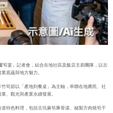
「饗筍宴」記者會，結合在地社區及飯店主廚團隊，以古
農業底蘊與地方魅力。
年竹筍節以「產地到餐桌」為主軸，串聯在地農民、社
農業、觀光與產業永續發展。
餘道特色料理，包括古坑麻筍豚骨湯、秘製方肉燒筍干