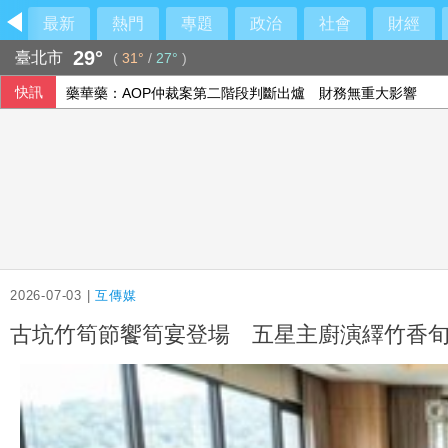
最新
熱門
專題
政治
社會
財經
29°
臺北市
(
31°
/
27°
)
快訊
藥華藥：AOP仲裁案第二階段判斷出爐 財務無重大影響
馬拉度納「上帝之手」足球將拍賣 估計成交價達3.2億
美參院50票對49票通過 川普前私人律師真除司法部長
搶搭令和8年8月8日熱潮 日本新人排隊登記結婚
2026-07-03 |
互傳媒
古坑竹筍節饗筍宴登場 五星主廚演繹竹香