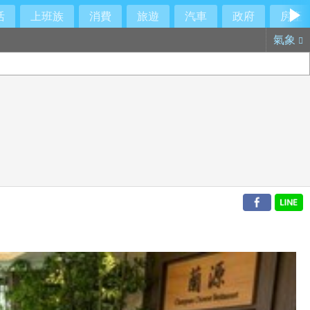
活
上班族
消費
旅遊
汽車
政府
房產
氣象