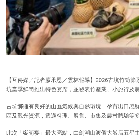
【互傳媒／記者廖承恩／雲林報導】2026古坑竹筍
坑當季鮮筍推出特色宴席，並發表竹產業、小旅行及
古坑鄉擁有良好的山區氣候與自然環境，孕育出口感
區及觀光資源，透過料理、展售、市集及農村體驗等
此次「饗筍宴」最大亮點，由劍湖山渡假大飯店五星