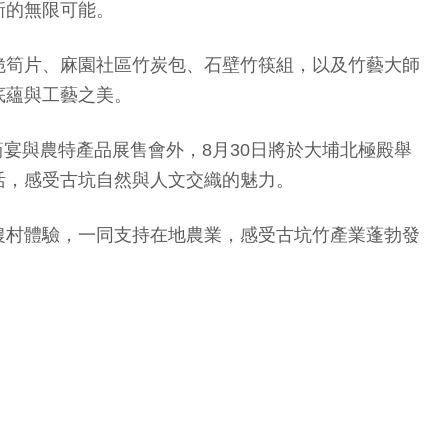
新的無限可能。
脆筍片、麻園社區竹炭包、石壁竹筷組，以及竹藝大師
底蘊與工藝之美。
筍宴與農特產品展售會外，8月30日將於大埔北極殿舉
活，感受古坑自然與人文交織的魅力。
農村體驗，一同支持在地農業，感受古坑竹產業蓬勃發