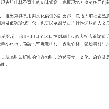
呈現古坑山林孕育出的旬味饗宴，也展現地方食材多元創
色，推出兼具實用與文化價值的訂桌禮，包括大埔社區熟
利用及低碳環保理念，也讓民眾感受古坑社區深厚的人文
續登場，除8月14日至16日在劍湖山渡假大飯店舉辦饗
產業小旅行，邀請民眾走進山村，親近竹林、體驗農村生
訪古坑品味最鮮甜的竹香旬味，透過美食、文化、旅遊及
動能。