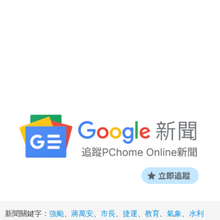
新聞關鍵字：
強颱
、
蔣萬安
、
市長
、
捷運
、
教育
、
氣象
、
水利