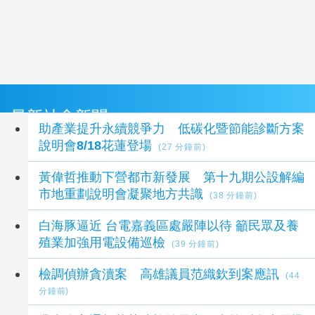
最新社會新聞
助產業提升永續競爭力 低碳化暨節能診斷方案
說明會8/18花蓮登場
(27 分鐘前)
黃偉哲推動下營都市新發展 第十九期公設解編
市地重劃說明會凝聚地方共識
(38 分鐘前)
白海豚逼近 台電嘉義區處嚴陣以待 籲民眾及養
殖業加強用電設備巡檢
(39 分鐘前)
檢調偵辦貪瀆案 高雄議員范織欽到案應訊
(44
分鐘前)