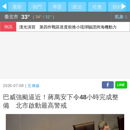
最新
熱門
專題
政治
社會
財經
33°
臺北市
氣象
(
34°
/
31°
)
快訊
漢光演習 第四作戰區首度前推小琉球驗證跨海機動力
雄獅上半年EPS 7.27元 下半年營收獲利可期
檢調偵辦貪瀆案 高雄議員范織欽到案應訊
陳智菡仿《VOGUE》侵權？他直搖頭吐槽一句
2026-07-08 |
互傳媒
巴威強颱逼近！蔣萬安下令48小時完成整
備 北市啟動最高警戒