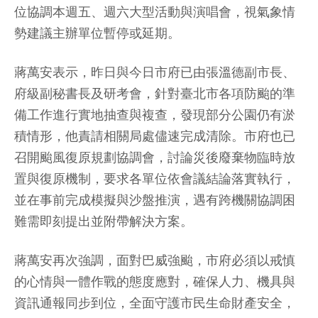
位協調本週五、週六大型活動與演唱會，視氣象情
勢建議主辦單位暫停或延期。
蔣萬安表示，昨日與今日市府已由張溫德副市長、
府級副秘書長及研考會，針對臺北市各項防颱的準
備工作進行實地抽查與複查，發現部分公園仍有淤
積情形，他責請相關局處儘速完成清除。市府也已
召開颱風復原規劃協調會，討論災後廢棄物臨時放
置與復原機制，要求各單位依會議結論落實執行，
並在事前完成模擬與沙盤推演，遇有跨機關協調困
難需即刻提出並附帶解決方案。
蔣萬安再次強調，面對巴威強颱，市府必須以戒慎
的心情與一體作戰的態度應對，確保人力、機具與
資訊通報同步到位，全面守護市民生命財產安全，