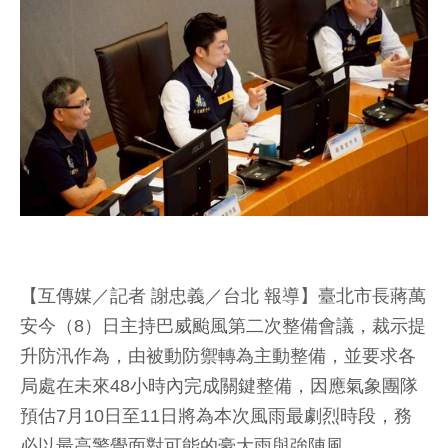
【互傳媒／記者 謝忠義／台北 報導】臺北市長蔣萬
安今（8）日主持巴威颱風第二次整備會議，裁示提
升防汛作為，由被動防禦轉為主動整備，並要求各
局處在未來48小時內完成關鍵整備，因應氣象團隊
預估7月10日至11日將為本次風雨最劇烈時段，務
必以最高警覺面對可能的豪大雨與強陣風。