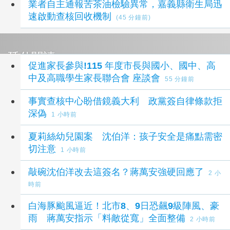
業者自主通報苦茶油檢驗異常，嘉義縣衛生局迅
速啟動查核回收機制
(45 分鐘前)
延伸閱讀
促進家長參與!115 年度市長與國小、國中、高
中及高職學生家長聯合會 座談會
55 分鐘前
事實查核中心盼借鏡義大利 政黨簽自律條款拒
深偽
1 小時前
夏莉絲幼兒園案 沈伯洋：孩子安全是痛點需密
切注意
1 小時前
敲碗沈伯洋改去這簽名？蔣萬安強硬回應了
2 小
時前
白海豚颱風逼近！北市8、9日恐飆9級陣風、豪
雨 蔣萬安指示「料敵從寬」全面整備
2 小時前