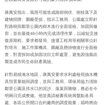
蔣萬安指出，風雨可能造成路樹倒伏、樹枝落下及
建物招牌、圍籬受損，指示工務局、公園處立即針
對路樹與鄰里公園內樹木進行全面巡檢、加固與修
剪，並在最後48小時內完成清理作業，以縮短災後
復原期程。要求都發局、捷運工程局等相關單位針
對塔吊、施工作業機具、圍籬及懸掛物進行全面檢
查，對需拆卸或加固項目立即處置，避免因強風吹
襲造成市民生命財產風險。
針對易積淹水地區，蔣萬安要求水利處檢視抽水機
具預置量能與調度，並與工務局、環保局協力清除
鄰里公園及排水口的泥沙、落葉與雜物，務必在今
明兩日完成整備。他並責請秘書長統籌盤點各局
處、各區公所開口合約廠商的調度能量，屆時將由