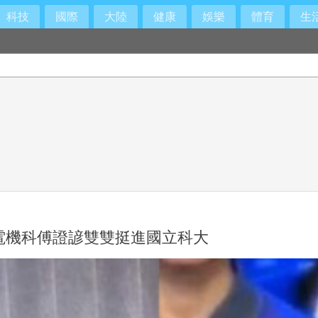
科技
國際
大陸
健康
娛樂
體育
生
電機科傅證諺雙雙挺進國立科大