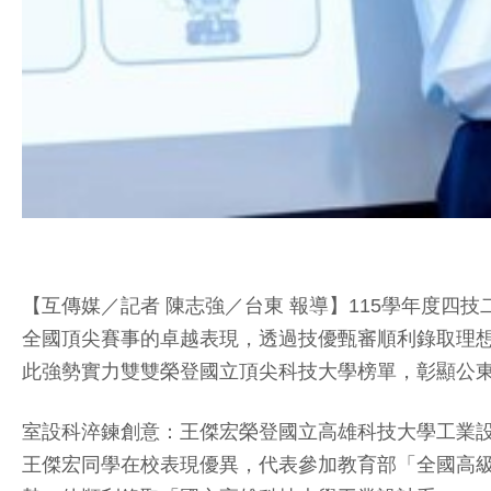
【互傳媒／記者 陳志強／台東 報導】115學年度
全國頂尖賽事的卓越表現，透過技優甄審順利錄取理
此強勢實力雙雙榮登國立頂尖科技大學榜單，彰顯公
室設科淬鍊創意：王傑宏榮登國立高雄科技大學工業
王傑宏同學在校表現優異，代表參加教育部「全國高