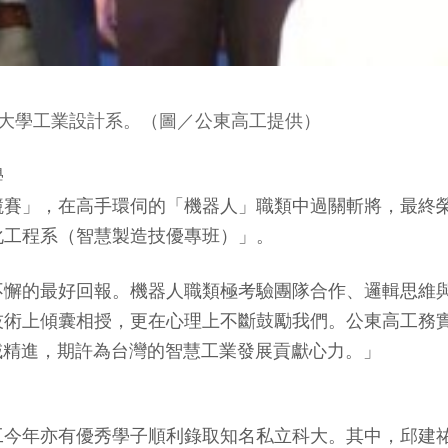
大學工業設計系。（圖／公東高工提供）
學
競賽」，在高手環伺的「機器人」職類中過關斬將，最終
化工程系（智慧製造技優專班）」。
不懈的最好回報。機器人職類極考驗團隊合作、邏輯思維
技術上傾囊相授，更在心理上不斷鼓勵我們。公東高工務
域精進，期許為台灣的智慧工業發展貢獻心力。」
工今年亦有優秀學子順利錄取知名私立科大。其中，邱建