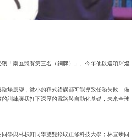
榮獲「南區競賽第三名（銅牌）」。今年他以這項輝煌
與臨場應變，微小的程式錯誤都可能導致任務失敗。備
實的訓練讓我打下深厚的電路與自動化基礎，未來全球
祐同學與林枳軒同學雙雙錄取正修科技大學；林宣臻同