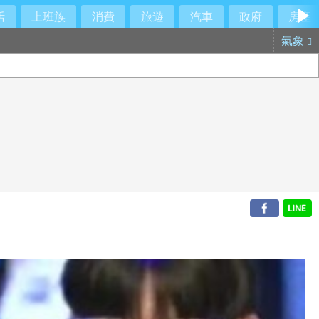
活
上班族
消費
旅遊
汽車
政府
房產
氣象