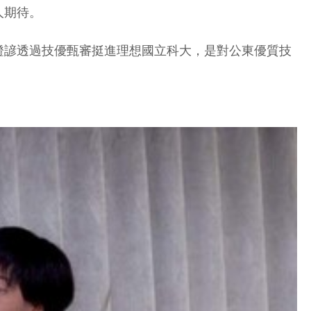
人期待。
證諺透過技優甄審挺進理想國立科大，是對公東優質技