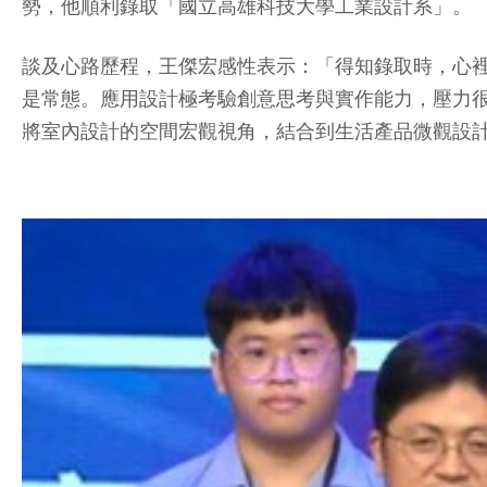
勢，他順利錄取「國立高雄科技大學工業設計系」。
談及心路歷程，王傑宏感性表示：「得知錄取時，心
是常態。應用設計極考驗創意思考與實作能力，壓力
將室內設計的空間宏觀視角，結合到生活產品微觀設