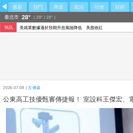
最新
熱門
專題
政治
社會
財經
28°
臺北市
(
29°
/
28°
)
快訊
市場衡量荷莫茲海峽談判和伊朗局勢 油價走高
美參院通過對俄制裁案 川普可課俄商品最高500%關稅
美就業數據遜於預期升息風險降低 美股收紅
2026-07-08 |
互傳媒
公東高工技優甄審傳捷報！ 室設科王傑宏、