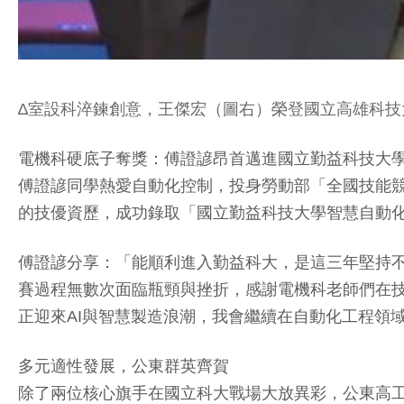
∆室設科淬鍊創意，王傑宏（圖右）榮登國立高雄科技
電機科硬底子奪獎：傅證諺昂首邁進國立勤益科技大
傅證諺同學熱愛自動化控制，投身勞動部「全國技能
的技優資歷，成功錄取「國立勤益科技大學智慧自動
傅證諺分享：「能順利進入勤益科大，是這三年堅持
賽過程無數次面臨瓶頸與挫折，感謝電機科老師們在
正迎來AI與智慧製造浪潮，我會繼續在自動化工程領
多元適性發展，公東群英齊賀
除了兩位核心旗手在國立科大戰場大放異彩，公東高