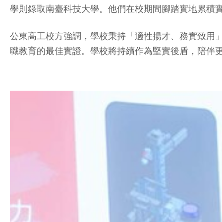
學則錄取南臺科技大學。他們在校期間腳踏實地累積
公東高工校方強調，學校秉持「適性揚才、務實致用
職教育的最佳實證。學校將持續作為堅實後盾，陪伴