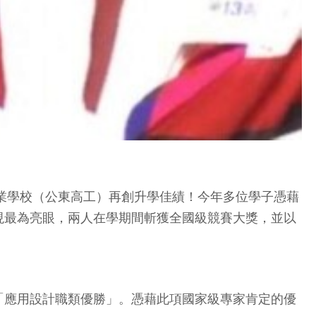
職業學校（公東高工）再創升學佳績！今年多位學子憑藉
現最為亮眼，兩人在學期間斬獲全國級競賽大獎，並以
「應用設計職類優勝」。憑藉此項國家級專家肯定的優