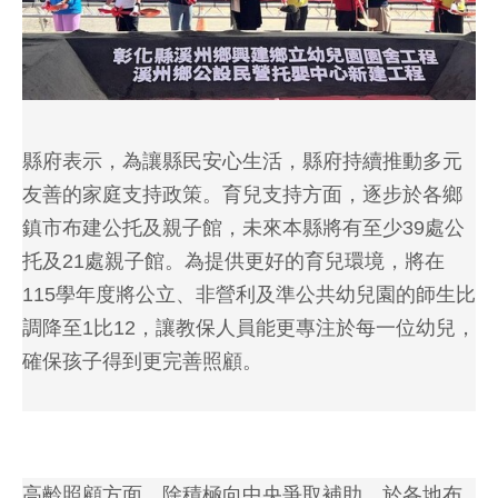
縣府表示，為讓縣民安心生活，縣府持續推動多元
友善的家庭支持政策。育兒支持方面，逐步於各鄉
鎮市布建公托及親子館，未來本縣將有至少39處公
托及21處親子館。為提供更好的育兒環境，將在
115學年度將公立、非營利及準公共幼兒園的師生比
調降至1比12，讓教保人員能更專注於每一位幼兒，
確保孩子得到更完善照顧。
高齡照顧方面，除積極向中央爭取補助，於各地布