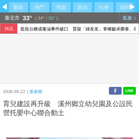
最新
熱門
專題
政治
社會
財經
33°
臺北市
氣象
(
34°
/
31°
)
快訊
藍批台糖成毒油事件破口 質疑「綠友友」掌權籲卓榮泰、石
中聯油脂案 政院：遺憾台中仍在政治攻防
陳智菡仿《VOGUE》侵權？他直搖頭吐槽一句
蘇力揚扳倒大馬新秀尤陽 晉韓國羽球大師賽8強
2026-05-22 |
墨新聞
育兒建設再升級 溪州鄉立幼兒園及公設民
營托嬰中心聯合動土