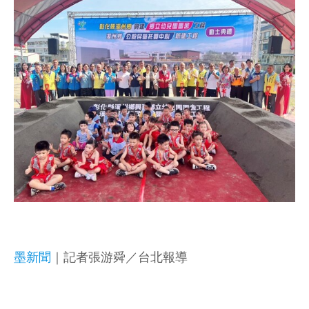
墨新聞
｜記者張游舜／台北報導