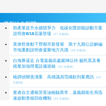
最新社會新聞
助產業提升永續競爭力 低碳化暨節能診斷方案
說明會8/18花蓮登場
(27 分鐘前)
黃偉哲推動下營都市新發展 第十九期公設解編
市地重劃說明會凝聚地方共識
(38 分鐘前)
白海豚逼近 台電嘉義區處嚴陣以待 籲民眾及養
殖業加強用電設備巡檢
(39 分鐘前)
檢調偵辦貪瀆案 高雄議員范織欽到案應訊
(44
分鐘前)
業者自主通報苦茶油檢驗異常，嘉義縣衛生局迅
速啟動查核回收機制
(45 分鐘前)