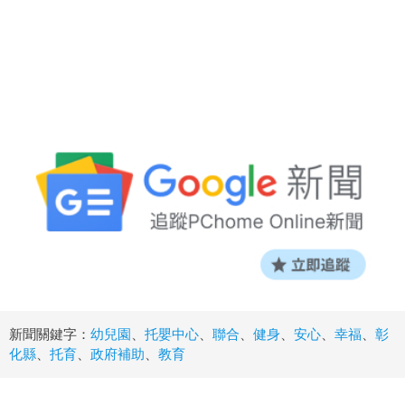
新聞關鍵字：
幼兒園
、
托嬰中心
、
聯合
、
健身
、
安心
、
幸福
、
彰
化縣
、
托育
、
政府補助
、
教育