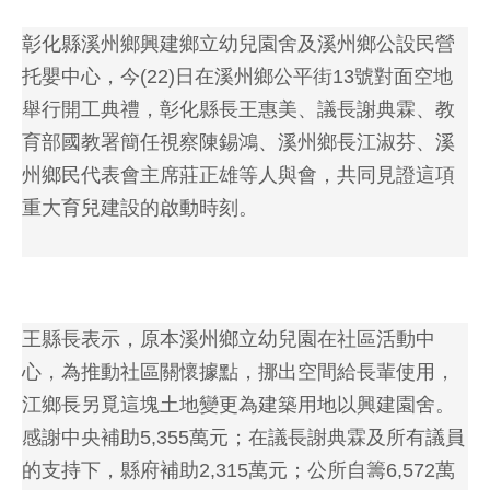
彰化縣溪州鄉興建鄉立幼兒園舍及溪州鄉公設民營
托嬰中心，今(22)日在溪州鄉公平街13號對面空地
舉行開工典禮，彰化縣長王惠美、議長謝典霖、教
育部國教署簡任視察陳錫鴻、溪州鄉長江淑芬、溪
州鄉民代表會主席莊正雄等人與會，共同見證這項
重大育兒建設的啟動時刻。
王縣長表示，原本溪州鄉立幼兒園在社區活動中
心，為推動社區關懷據點，挪出空間給長輩使用，
江鄉長另覓這塊土地變更為建築用地以興建園舍。
感謝中央補助5,355萬元；在議長謝典霖及所有議員
的支持下，縣府補助2,315萬元；公所自籌6,572萬