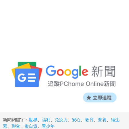
新聞關鍵字：
世界
、
福利
、
免疫力
、
安心
、
教育
、
營養
、
維生
素
、
聯合
、
蛋白質
、
青少年