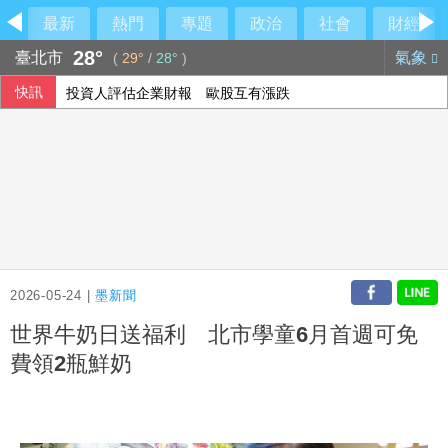
最新
熱門
專題
政治
社會
財經
28°
臺北市
氣象
(
29°
/
28°
)
快訊
投資人評估企業財報 歐股互有漲跌
西班牙飛地移民危機 官員促歐盟用籌碼確保摩洛哥配合
阿波羅2475億收購廉航 擊退對手入主易捷航空
2026-05-24 |
墨新聞
世界牛奶日送福利 北市學童6月首週可免
費領2瓶鮮奶