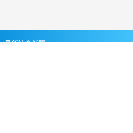
最新社會新聞
藉採購BNT疫苗詐慈濟 幕後宗教團體夫婦接
押禁見
(4 小時前)
落實ESG從旅行開始 和逸飯店台南西門館推
食農教育與文化走讀
(4 小時前)
男駕車至議員服務處外揚言開槍 台中警逮人法
辦
(5 小時前)
「茶鄉墨韻」書法聯展登場 濁水溪社大以筆墨
深耕社區藝文
(5 小時前)
許淑華表揚南投模範父親 感謝無私付出與家庭