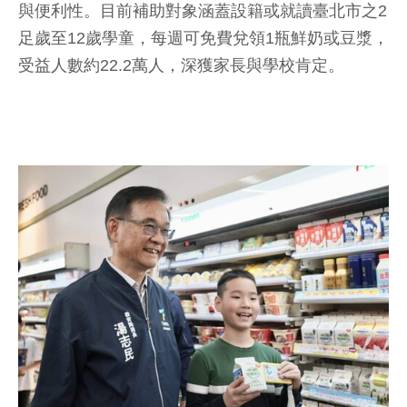
與便利性。目前補助對象涵蓋設籍或就讀臺北市之2
足歲至12歲學童，每週可免費兌領1瓶鮮奶或豆漿，
受益人數約22.2萬人，深獲家長與學校肯定。