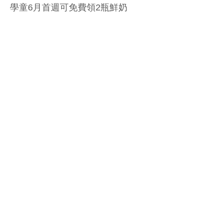
學童6月首週可免費領2瓶鮮奶