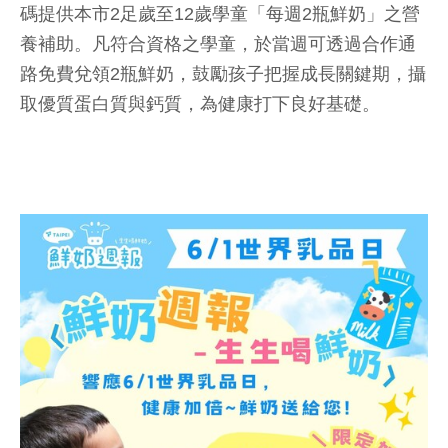
碼提供本市2足歲至12歲學童「每週2瓶鮮奶」之營
養補助。凡符合資格之學童，於當週可透過合作通
路免費兌領2瓶鮮奶，鼓勵孩子把握成長關鍵期，攝
取優質蛋白質與鈣質，為健康打下良好基礎。