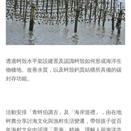
透過蚵殼水平架設建置及認識蚵殼如何形成海洋生
物棲地、改善水質，以及蚵殼鈣質結構所具備的碳
封存功能。
活動安排「青蚵伯講古」及「海岸巡禮」，由在地
蚵農分享討海文化與漁村生活變遷，帶領孩子從百
年漁村文化中認識「里海」精神，理解人與海洋共