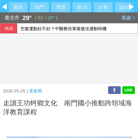
最新
熱門
專題
政治
社會
財經
29°
臺北市
氣象
(
31°
/
27°
)
快訊
空腹運動好不好？中醫教你掌握最佳運動時機
泰90天內推校園安全標準 槍擊案後全國加強心理篩檢
休達危機凸顯邊境脆弱 智庫學者籲建立歐盟統一方案
荷莫茲海峽再傳船隻遇襲 阿聯控伊朗攻擊國營油輪
2026-05-28 |
墨新聞
走讀王功蚵鄉文化 南門國小推動跨領域海
洋教育課程