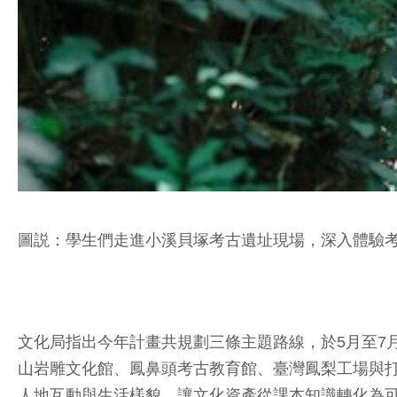
圖説：學生們走進小溪貝塚考古遺址現場，深入體驗
文化局指出今年計畫共規劃三條主題路線，於5月至7
山岩雕文化館、鳳鼻頭考古教育館、臺灣鳳梨工場與
人地互動與生活樣貌，讓文化資產從課本知識轉化為