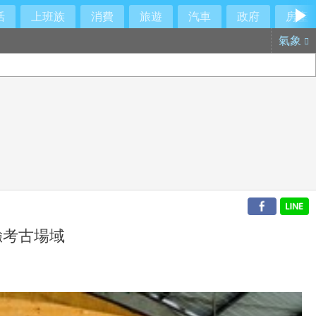
活
上班族
消費
旅遊
汽車
政府
房產
氣象
驗考古場域