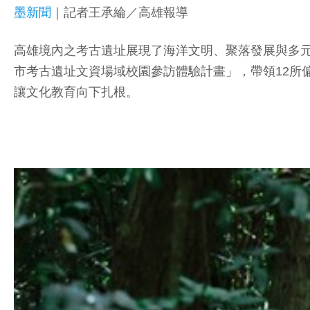
墨新聞
｜記者王承綸／高雄報導
高雄境內之考古遺址展現了海洋文明、聚落發展與多
市考古遺址文資場域校園參訪體驗計畫」，帶領12所
讓文化教育向下扎根。