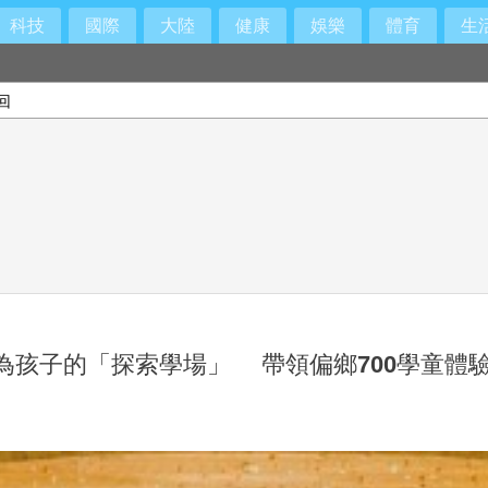
科技
國際
大陸
健康
娛樂
體育
生
回
為孩子的「探索學場」 帶領偏鄉700學童體