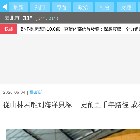
最新
熱門
專題
政治
社會
財經
33°
臺北市
(
34°
/
31°
)
快訊
林佳龍：熊本震災台灣捐款已逾2億 台日情誼深厚
接待美智庫 徐國勇談藍綠兩岸路線盼速審無人機條例
澤倫斯基首訪塞爾維亞 會晤武契奇尋求支持
BNT採購遭詐10.6億 慈濟內部信首發聲：深感震驚、全力追
2026-06-04 |
墨新聞
從山林岩雕到海洋貝塚 史前五千年路徑 成