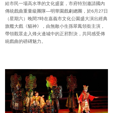
給市民一場高水準的文化盛宴，市府特別邀請國內
傳統戲曲重量級團隊—明華園戲劇總團，於6月27日
（星期六）晚間7時在嘉義市文化公園盛大演出經典
旗艦大戲《貓神》，由無敵小生孫翠鳳領銜主演，
帶領觀眾走入烽火邊城中的正邪對決，共同感受傳
統戲曲的磅礡魅力。