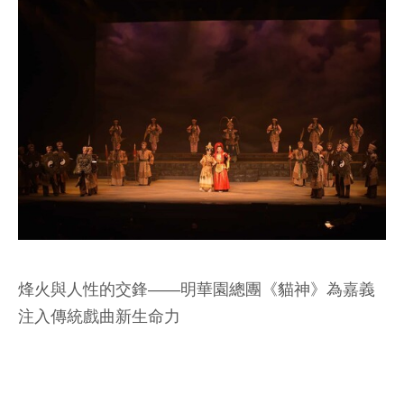
烽火與人性的交鋒——明華園總團《貓神》為嘉義
注入傳統戲曲新生命力