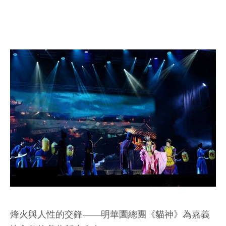
烽火與人性的交鋒——明華園總團《貓神》為嘉義