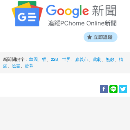
新聞關鍵字：
華園
、
貓
、
228
、
世界
、
嘉義市
、
戲劇
、
無敵
、
精
湛
、
臉書
、
螢幕