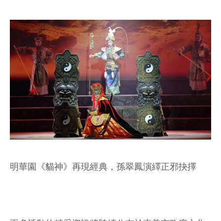
明華園《貓神》再現經典，孫翠鳳演繹正邪抉擇