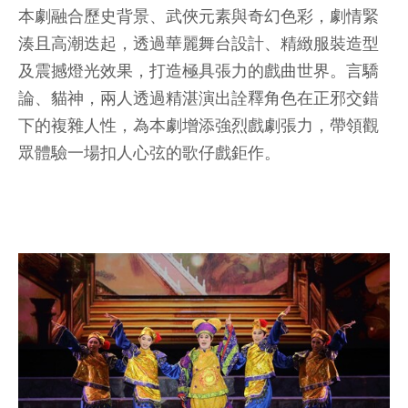
本劇融合歷史背景、武俠元素與奇幻色彩，劇情緊
湊且高潮迭起，透過華麗舞台設計、精緻服裝造型
及震撼燈光效果，打造極具張力的戲曲世界。言驕
論、貓神，兩人透過精湛演出詮釋角色在正邪交錯
下的複雜人性，為本劇增添強烈戲劇張力，帶領觀
眾體驗一場扣人心弦的歌仔戲鉅作。