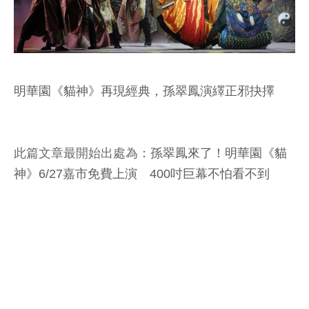
明華園《貓神》再現經典，孫翠鳳演繹正邪抉擇
此篇文章最開始出處為：
孫翠鳳來了！明華園《貓
神》6/27嘉市免費上演 400吋巨幕不怕看不到