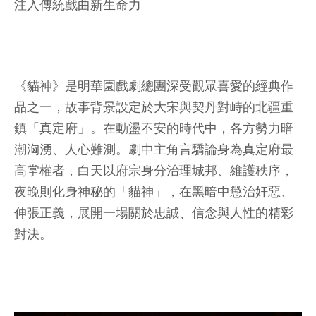
注入傳統戲曲新生命力
《貓神》是明華園戲劇總團深受觀眾喜愛的經典作
品之一，故事背景設定於大宋與契丹對峙的北疆重
鎮「真定府」。在動盪不安的時代中，各方勢力暗
潮洶湧、人心難測。劇中主角言驕論身為真定府最
高掌權者，白天以府宗身分治理城邦、維護秩序，
夜晚則化身神秘的「貓神」，在黑暗中懲治奸惡、
伸張正義，展開一場關於忠誠、信念與人性的精彩
對決。