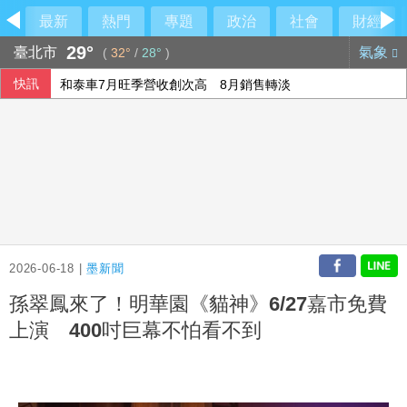
最新
熱門
專題
政治
社會
財經
29°
臺北市
氣象
(
32°
/
28°
)
快訊
和泰車7月旺季營收創次高 8月銷售轉淡
星宇航空7月營收成長43% 虎航看好客運旺到年底
巨大前7月營收年減7.4% 美利達減少13%
漢光演習 台東後輔整合印刷業者協力戰略溝通
2026-06-18 |
墨新聞
孫翠鳳來了！明華園《貓神》6/27嘉市免費
上演 400吋巨幕不怕看不到