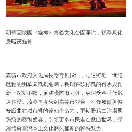
明華園總團《貓神》嘉義文化公園開演，孫翠鳳化
身暗夜貓神
嘉義市政府文化局長謝育哲指出，走過將近一世紀
歷程的明華園戲劇總團，長期在歌仔戲的傳承與創
新上深耕不輟，足跡橫跨海內外，更深受各世代戲
迷喜愛。該團再度來到嘉義市登台，不僅象徵著傳
統戲曲在城市裡的蓬勃生命力，更期盼藉由這場國
際級的藝術盛宴，引領更多市民走進戲曲世界，深
刻體會臺灣本土文化歷久彌新的獨特魅力。