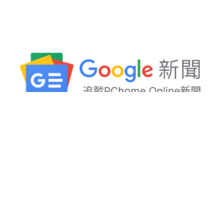
新聞關鍵字：
ipad
、
世界
、
中職
、
全新
、
咖啡
、
嘉義市
、
市長
、
景點
、
消暑
、
臉書