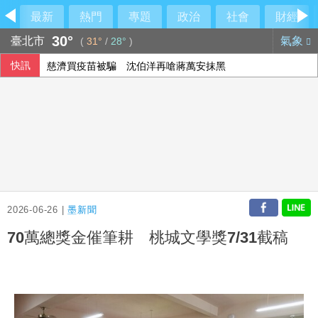
最新
熱門
專題
政治
社會
財經
30°
臺北市
氣象
(
31°
/
28°
)
快訊
慈濟買疫苗被騙 沈伯洋再嗆蔣萬安抹黑
涉侵占背信 兆基屋管前董事長李建成羈押禁見
NBA灰熊前鋒克拉克死因出爐 法醫認定毒品意外
北市有望停班停課？蔣萬安：暴風圈逐漸減小
2026-06-26 |
墨新聞
70萬總獎金催筆耕 桃城文學獎7/31截稿