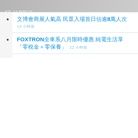
延伸閱讀
文博會商展人氣高 民眾入場首日估逾8萬人次
14 小時前
FOXTRON全車系八月限時優惠 純電生活享
「零稅金＋零保養」
22 小時前
ASUS x 三麗鷗首度合作「潮玩 AI 開學祭」
Hello Kitty、布丁狗與酷洛米換上潮流造型
1 天
前
打造舒適辦公空間！上班族熱議八大「辦公室小
物」療癒工作日常
1 天前
iPASS MONEY APP 8月必收優惠！ 吃喝玩樂
攻略一次看 聰明消費省更多
1 天前