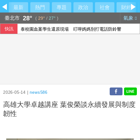
最新
熱門
專題
政治
社會
財經
28°
臺北市
氣象
(
29°
/
27°
)
快訊
泰校園血案學生還原現場 叮嚀媽媽別打電話防鈴響
2026-05-14 |
news586
高雄大學卓越講座 葉俊榮談永續發展與制度
韌性