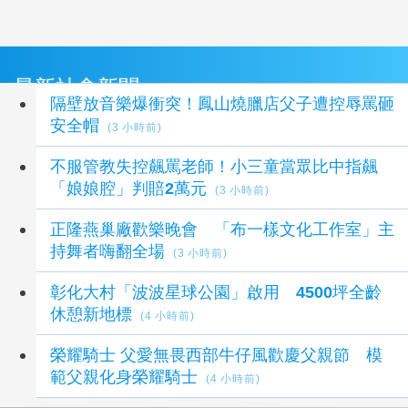
最新社會新聞
隔壁放音樂爆衝突！鳳山燒臘店父子遭控辱罵砸
安全帽
(3 小時前)
不服管教失控飆罵老師！小三童當眾比中指飆
「娘娘腔」判賠2萬元
(3 小時前)
正隆燕巢廠歡樂晚會 「布一樣文化工作室」主
持舞者嗨翻全場
(3 小時前)
彰化大村「波波星球公園」啟用 4500坪全齡
休憩新地標
(4 小時前)
榮耀騎士 父愛無畏西部牛仔風歡慶父親節 模
範父親化身榮耀騎士
(4 小時前)